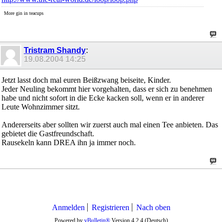
More gin in teacups
Tristram Shandy
:
19.08.2004
14:25
Jetzt lasst doch mal euren Beißzwang beiseite, Kinder.
Jeder Neuling bekommt hier vorgehalten, dass er sich zu benehmen
habe und nicht sofort in die Ecke kacken soll, wenn er in anderer
Leute Wohnzimmer sitzt.
Andererseits aber sollten wir zuerst auch mal einen Tee anbieten. Das
gebietet die Gastfreundschaft.
Rausekeln kann DREA ihn ja immer noch.
Anmelden
Registrieren
Nach oben
Powered by
vBulletin®
Version 4.2.4 (Deutsch)