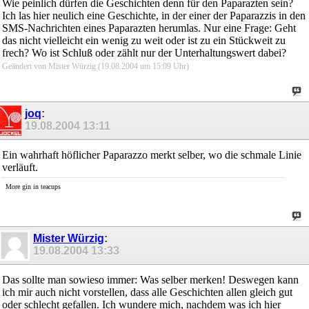
Wie peinlich dürfen die Geschichten denn für den Paparazten sein?
Ich las hier neulich eine Geschichte, in der einer der Paparazzis in den
SMS-Nachrichten eines Paparazten herumlas. Nur eine Frage: Geht
das nicht vielleicht ein wenig zu weit oder ist zu ein Stückweit zu
frech? Wo ist Schluß oder zählt nur der Unterhaltungswert dabei?
Geändert von Mister Würzig (19.08.2004 um
15:09
Uhr)
joq
:
19.08.2004
13:11
Ein wahrhaft höflicher Paparazzo merkt selber, wo die schmale Linie
verläuft.
More gin in teacups
Mister Würzig
:
19.08.2004
13:33
Das sollte man sowieso immer: Was selber merken! Deswegen kann
ich mir auch nicht vorstellen, dass alle Geschichten allen gleich gut
oder schlecht gefallen. Ich wundere mich, nachdem was ich hier