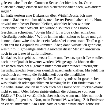
gelesen habe über den Commen Sense, der hier besteht. Oder
quatschen einige einfach nur mal sicherheitshalber nach, was andere
sagen?
Ich hatte gestern eine Diskussion über Wiglaf Droste. Ich mag
manche Sachen von ihm nicht, mein bester Freund aber schon. Nun,
er wird mein bester Freund bleiben, aber hier haben wir eine
unterschiedlicher Ansicht. Ich würde also unter eine Droste-
Geschichte schreiben: "So ein Mist!" Er würde sicher schreiben:
"Großartig beobachtet." Würde ich ihn nicht schon so lange und gut
kennen, dann wäre das sicher ein Anlass bei einem ersten Treffen gar
nicht erst ins Gespräch zu kommen. Aber, dann wüsste ich gar nicht,
was für m.E. großartige andere Ansichten dieser Mensch ansonsten
noch in der Lage ist zu formulieren.
Ich dachte, hier geht es in erster Linie ums Texten, sprich Texte sollen
nach ihrer Qualität bewertet werden. Wie gesagt, da können die
Ansichten auch bei allgemein unter mehr oder minder "intelligent"
herumlaufeneden Personen ziemlich auseinanderklaffen. Mir fehlt hier
persönlich ein wenig die Sachlichkeit oder die inhaltliche
Auseinandersetzung mit der Sache. Fast nirgends steht geschrieben,
was inhaltlich oder sprachlich zu bemängeln ist. Oft findet man hier
die selbe Häme, die ich nämlich auch bei Droste oder Stuckrad-Barre
nicht so mag. Oder haben einige einfach die Schnauze voll vom
Erklären? Das ist verständlich, aber schade, wenn man hier nur noch
Beschimpfungen liest. Nun, mein Freund W. war lange Zeit Professor
an einer Universität. Am Ende hätte er sicher einige auch gerne zur