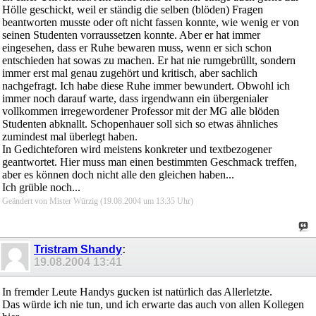
Hölle geschickt, weil er ständig die selben (blöden) Fragen
beantworten musste oder oft nicht fassen konnte, wie wenig er von
seinen Studenten vorraussetzen konnte. Aber er hat immer
eingesehen, dass er Ruhe bewaren muss, wenn er sich schon
entschieden hat sowas zu machen. Er hat nie rumgebrüllt, sondern
immer erst mal genau zugehört und kritisch, aber sachlich
nachgefragt. Ich habe diese Ruhe immer bewundert. Obwohl ich
immer noch darauf warte, dass irgendwann ein übergenialer
vollkommen irregewordener Professor mit der MG alle blöden
Studenten abknallt. Schopenhauer soll sich so etwas ähnliches
zumindest mal überlegt haben.
In Gedichteforen wird meistens konkreter und textbezogener
geantwortet. Hier muss man einen bestimmten Geschmack treffen,
aber es können doch nicht alle den gleichen haben...
Ich grüble noch...
Geändert von Mister Würzig (19.08.2004 um
13:35
Uhr)
Tristram Shandy
:
19.08.2004
13:41
In fremder Leute Handys gucken ist natürlich das Allerletzte.
Das würde ich nie tun, und ich erwarte das auch von allen Kollegen