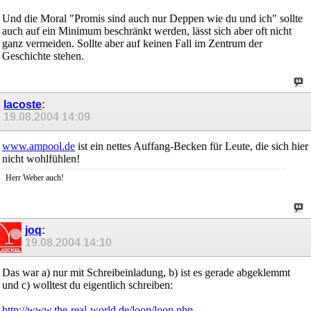
Und die Moral "Promis sind auch nur Deppen wie du und ich" sollte
auch auf ein Minimum beschränkt werden, lässt sich aber oft nicht
ganz vermeiden. Sollte aber auf keinen Fall im Zentrum der
Geschichte stehen.
lacoste
:
19.08.2004
14:09
www.ampool.de
ist ein nettes Auffang-Becken für Leute, die sich hier
nicht wohlfühlen!
Herr Weber auch!
joq
:
19.08.2004
14:10
Das war a) nur mit Schreibeinladung, b) ist es gerade abgeklemmt
und c) wolltest du eigentlich schreiben:
http://www.the-real-world.de/loop/loop.php