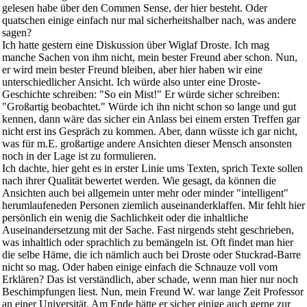
gelesen habe über den Commen Sense, der hier besteht. Oder
quatschen einige einfach nur mal sicherheitshalber nach, was andere
sagen?
Ich hatte gestern eine Diskussion über Wiglaf Droste. Ich mag
manche Sachen von ihm nicht, mein bester Freund aber schon. Nun,
er wird mein bester Freund bleiben, aber hier haben wir eine
unterschiedlicher Ansicht. Ich würde also unter eine Droste-
Geschichte schreiben: "So ein Mist!" Er würde sicher schreiben:
"Großartig beobachtet." Würde ich ihn nicht schon so lange und gut
kennen, dann wäre das sicher ein Anlass bei einem ersten Treffen gar
nicht erst ins Gespräch zu kommen. Aber, dann wüsste ich gar nicht,
was für m.E. großartige andere Ansichten dieser Mensch ansonsten
noch in der Lage ist zu formulieren.
Ich dachte, hier geht es in erster Linie ums Texten, sprich Texte sollen
nach ihrer Qualität bewertet werden. Wie gesagt, da können die
Ansichten auch bei allgemein unter mehr oder minder "intelligent"
herumlaufeneden Personen ziemlich auseinanderklaffen. Mir fehlt hier
persönlich ein wenig die Sachlichkeit oder die inhaltliche
Auseinandersetzung mit der Sache. Fast nirgends steht geschrieben,
was inhaltlich oder sprachlich zu bemängeln ist. Oft findet man hier
die selbe Häme, die ich nämlich auch bei Droste oder Stuckrad-Barre
nicht so mag. Oder haben einige einfach die Schnauze voll vom
Erklären? Das ist verständlich, aber schade, wenn man hier nur noch
Beschimpfungen liest. Nun, mein Freund W. war lange Zeit Professor
an einer Universität. Am Ende hätte er sicher einige auch gerne zur