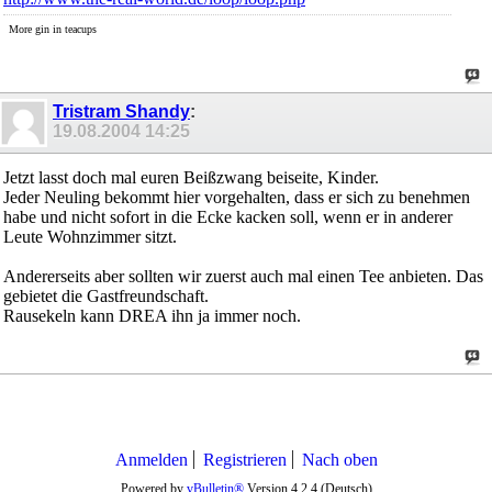
More gin in teacups
Tristram Shandy
:
19.08.2004
14:25
Jetzt lasst doch mal euren Beißzwang beiseite, Kinder.
Jeder Neuling bekommt hier vorgehalten, dass er sich zu benehmen
habe und nicht sofort in die Ecke kacken soll, wenn er in anderer
Leute Wohnzimmer sitzt.
Andererseits aber sollten wir zuerst auch mal einen Tee anbieten. Das
gebietet die Gastfreundschaft.
Rausekeln kann DREA ihn ja immer noch.
Anmelden
Registrieren
Nach oben
Powered by
vBulletin®
Version 4.2.4 (Deutsch)