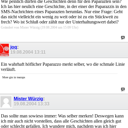
Wie peinlich dürfen die Geschichten denn für den Paparazten sein?
Ich las hier neulich eine Geschichte, in der einer der Paparazzis in den
SMS-Nachrichten eines Paparazten herumlas. Nur eine Frage: Geht
das nicht vielleicht ein wenig zu weit oder ist zu ein Stückweit zu
frech? Wo ist Schluß oder zählt nur der Unterhaltungswert dabei?
Geändert von Mister Würzig (19.08.2004 um
15:09
Uhr)
joq
:
19.08.2004
13:11
Ein wahrhaft höflicher Paparazzo merkt selber, wo die schmale Linie
verläuft.
More gin in teacups
Mister Würzig
:
19.08.2004
13:33
Das sollte man sowieso immer: Was selber merken! Deswegen kann
ich mir auch nicht vorstellen, dass alle Geschichten allen gleich gut
oder schlecht gefallen. Ich wundere mich, nachdem was ich hier