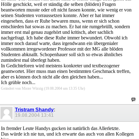
Hölle geschickt, weil er ständig die selben (blöden) Fragen
beantworten musste oder oft nicht fassen konnte, wie wenig er von
seinen Studenten vorraussetzen konnte. Aber er hat immer
eingesehen, dass er Ruhe bewaren muss, wenn er sich schon
entschieden hat sowas zu machen. Er hat nie rumgebrüllt, sondern
immer erst mal genau zugehört und kritisch, aber sachlich
nachgefragt. Ich habe diese Ruhe immer bewundert. Obwohl ich
immer noch darauf warte, dass irgendwann ein übergenialer
vollkommen irregewordener Professor mit der MG alle blöden
Studenten abknallt. Schopenhauer soll sich so etwas ähnliches
zumindest mal überlegt haben.
In Gedichteforen wird meistens konkreter und textbezogener
geantwortet. Hier muss man einen bestimmten Geschmack treffen,
aber es können doch nicht alle den gleichen haben...
Ich grüble noch...
Geändert von Mister Würzig (19.08.2004 um
13:35
Uhr)
Tristram Shandy
:
19.08.2004
13:41
In fremder Leute Handys gucken ist natürlich das Allerletzte.
Das würde ich nie tun, und ich erwarte das auch von allen Kollegen