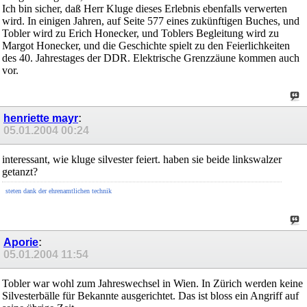
Ich bin sicher, daß Herr Kluge dieses Erlebnis ebenfalls verwerten
wird. In einigen Jahren, auf Seite 577 eines zukünftigen Buches, und
Tobler wird zu Erich Honecker, und Toblers Begleitung wird zu
Margot Honecker, und die Geschichte spielt zu den Feierlichkeiten
des 40. Jahrestages der DDR. Elektrische Grenzzäune kommen auch
vor.
henriette mayr
:
05.01.2004
00:24
interessant, wie kluge silvester feiert. haben sie beide linkswalzer
getanzt?
steten dank der ehrenamtlichen technik
Aporie
:
05.01.2004
11:54
Tobler war wohl zum Jahreswechsel in Wien. In Zürich werden keine
Silvesterbälle für Bekannte ausgerichtet. Das ist bloss ein Angriff auf