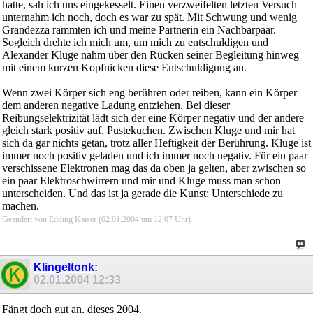
hatte, sah ich uns eingekesselt. Einen verzweifelten letzten Versuch
unternahm ich noch, doch es war zu spät. Mit Schwung und wenig
Grandezza rammten ich und meine Partnerin ein Nachbarpaar.
Sogleich drehte ich mich um, um mich zu entschuldigen und
Alexander Kluge nahm über den Rücken seiner Begleitung hinweg
mit einem kurzen Kopfnicken diese Entschuldigung an.
Wenn zwei Körper sich eng berühren oder reiben, kann ein Körper
dem anderen negative Ladung entziehen. Bei dieser
Reibungselektrizität lädt sich der eine Körper negativ und der andere
gleich stark positiv auf. Pustekuchen. Zwischen Kluge und mir hat
sich da gar nichts getan, trotz aller Heftigkeit der Berührung. Kluge ist
immer noch positiv geladen und ich immer noch negativ. Für ein paar
verschissene Elektronen mag das da oben ja gelten, aber zwischen so
ein paar Elektroschwirrern und mir und Kluge muss man schon
unterscheiden. Und das ist ja gerade die Kunst: Unterschiede zu
machen.
Geändert von Edding Kaiser (02.01.2004 um
12:07
Uhr)
Klingeltonk
:
02.01.2004
12:33
Fängt doch gut an, dieses 2004.