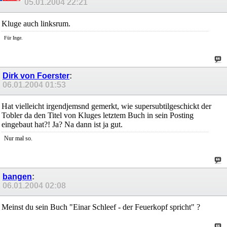
05.01.2004
22:21
Kluge auch linksrum.
Für Inge.
Dirk von Foerster
:
06.01.2004
01:53
Hat vielleicht irgendjemsnd gemerkt, wie supersubtilgeschickt der
Tobler da den Titel von Kluges letztem Buch in sein Posting
eingebaut hat?! Ja? Na dann ist ja gut.
Nur mal so.
bangen
:
06.01.2004
02:08
Meinst du sein Buch "Einar Schleef - der Feuerkopf spricht" ?