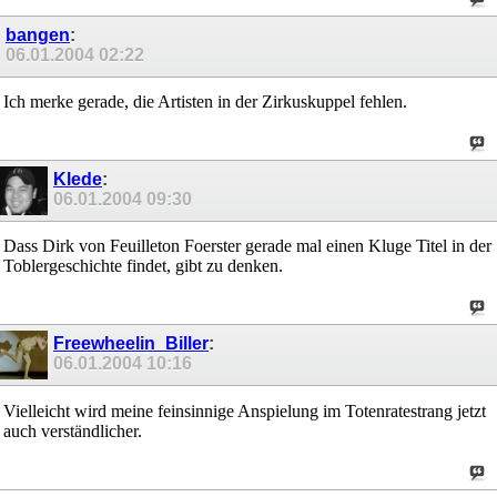
bangen
:
06.01.2004
02:22
Ich merke gerade, die Artisten in der Zirkuskuppel fehlen.
Klede
:
06.01.2004
09:30
Dass Dirk von Feuilleton Foerster gerade mal einen Kluge Titel in der
Toblergeschichte findet, gibt zu denken.
Freewheelin_Biller
:
06.01.2004
10:16
Vielleicht wird meine feinsinnige Anspielung im Totenratestrang jetzt
auch verständlicher.