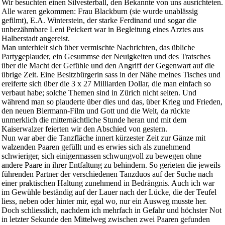
Wir besuchten einen Silvesterball, den Bekannte von uns ausrichteten.
Alle waren gekommen: Frau Blackburn (sie wurde unablässig
gefilmt), E.A. Winterstein, der starke Ferdinand und sogar die
unbezähmbare Leni Peickert war in Begleitung eines Arztes aus
Halberstadt angereist.
Man unterhielt sich über vermischte Nachrichten, das übliche
Partygeplauder, ein Gesummse der Neuigkeiten und des Tratsches
über die Macht der Gefühle und den Angriff der Gegenwart auf die
übrige Zeit. Eine Besitzbürgerin sass in der Nähe meines Tisches und
ereiferte sich über die 3 x 27 Milliarden Dollar, die man einfach so
verbaut habe; solche Themen sind in Zürich nicht selten. Und
während man so plauderte über dies und das, über Krieg und Frieden,
den neuen Biermann-Film und Gott und die Welt, da rückte
unmerklich die mitternächtliche Stunde heran und mit dem
Kaiserwalzer feierten wir den Abschied von gestern.
Nun war aber die Tanzfläche innert kürzester Zeit zur Gänze mit
walzenden Paaren gefüllt und es erwies sich als zunehmend
schwieriger, sich einigermassen schwungvoll zu bewegen ohne
andere Paare in ihrer Entfaltung zu behindern. So gerieten die jeweils
führenden Partner der verschiedenen Tanzduos auf der Suche nach
einer praktischen Haltung zunehmend in Bedrängnis. Auch ich war
im Gewühle beständig auf der Lauer nach der Lücke, die der Teufel
liess, neben oder hinter mir, egal wo, nur ein Ausweg musste her.
Doch schliesslich, nachdem ich mehrfach in Gefahr und höchster Not
in letzter Sekunde den Mittelweg zwischen zwei Paaren gefunden