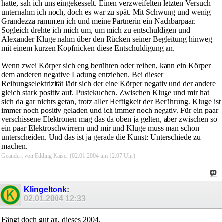
hatte, sah ich uns eingekesselt. Einen verzweifelten letzten Versuch
unternahm ich noch, doch es war zu spät. Mit Schwung und wenig
Grandezza rammten ich und meine Partnerin ein Nachbarpaar.
Sogleich drehte ich mich um, um mich zu entschuldigen und
Alexander Kluge nahm über den Rücken seiner Begleitung hinweg
mit einem kurzen Kopfnicken diese Entschuldigung an.
Wenn zwei Körper sich eng berühren oder reiben, kann ein Körper
dem anderen negative Ladung entziehen. Bei dieser
Reibungselektrizität lädt sich der eine Körper negativ und der andere
gleich stark positiv auf. Pustekuchen. Zwischen Kluge und mir hat
sich da gar nichts getan, trotz aller Heftigkeit der Berührung. Kluge ist
immer noch positiv geladen und ich immer noch negativ. Für ein paar
verschissene Elektronen mag das da oben ja gelten, aber zwischen so
ein paar Elektroschwirrern und mir und Kluge muss man schon
unterscheiden. Und das ist ja gerade die Kunst: Unterschiede zu
machen.
Geändert von Edding Kaiser (02.01.2004 um
12:07
Uhr)
Klingeltonk
:
02.01.2004
12:33
Fängt doch gut an, dieses 2004.