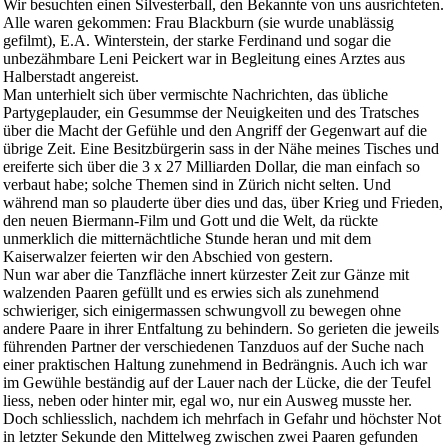
Wir besuchten einen Silvesterball, den Bekannte von uns ausrichteten.
Alle waren gekommen: Frau Blackburn (sie wurde unablässig
gefilmt), E.A. Winterstein, der starke Ferdinand und sogar die
unbezähmbare Leni Peickert war in Begleitung eines Arztes aus
Halberstadt angereist.
Man unterhielt sich über vermischte Nachrichten, das übliche
Partygeplauder, ein Gesummse der Neuigkeiten und des Tratsches
über die Macht der Gefühle und den Angriff der Gegenwart auf die
übrige Zeit. Eine Besitzbürgerin sass in der Nähe meines Tisches und
ereiferte sich über die 3 x 27 Milliarden Dollar, die man einfach so
verbaut habe; solche Themen sind in Zürich nicht selten. Und
während man so plauderte über dies und das, über Krieg und Frieden,
den neuen Biermann-Film und Gott und die Welt, da rückte
unmerklich die mitternächtliche Stunde heran und mit dem
Kaiserwalzer feierten wir den Abschied von gestern.
Nun war aber die Tanzfläche innert kürzester Zeit zur Gänze mit
walzenden Paaren gefüllt und es erwies sich als zunehmend
schwieriger, sich einigermassen schwungvoll zu bewegen ohne
andere Paare in ihrer Entfaltung zu behindern. So gerieten die jeweils
führenden Partner der verschiedenen Tanzduos auf der Suche nach
einer praktischen Haltung zunehmend in Bedrängnis. Auch ich war
im Gewühle beständig auf der Lauer nach der Lücke, die der Teufel
liess, neben oder hinter mir, egal wo, nur ein Ausweg musste her.
Doch schliesslich, nachdem ich mehrfach in Gefahr und höchster Not
in letzter Sekunde den Mittelweg zwischen zwei Paaren gefunden