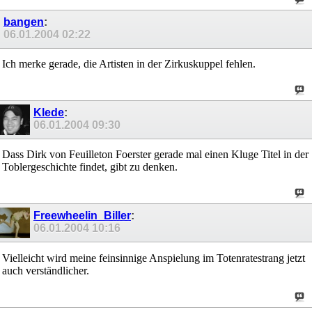
bangen
:
06.01.2004
02:22
Ich merke gerade, die Artisten in der Zirkuskuppel fehlen.
Klede
:
06.01.2004
09:30
Dass Dirk von Feuilleton Foerster gerade mal einen Kluge Titel in der
Toblergeschichte findet, gibt zu denken.
Freewheelin_Biller
:
06.01.2004
10:16
Vielleicht wird meine feinsinnige Anspielung im Totenratestrang jetzt
auch verständlicher.