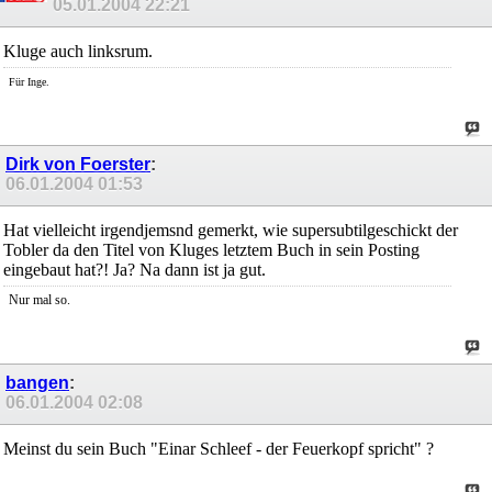
05.01.2004
22:21
Kluge auch linksrum.
Für Inge.
Dirk von Foerster
:
06.01.2004
01:53
Hat vielleicht irgendjemsnd gemerkt, wie supersubtilgeschickt der
Tobler da den Titel von Kluges letztem Buch in sein Posting
eingebaut hat?! Ja? Na dann ist ja gut.
Nur mal so.
bangen
:
06.01.2004
02:08
Meinst du sein Buch "Einar Schleef - der Feuerkopf spricht" ?