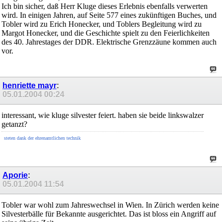
Ich bin sicher, daß Herr Kluge dieses Erlebnis ebenfalls verwerten
wird. In einigen Jahren, auf Seite 577 eines zukünftigen Buches, und
Tobler wird zu Erich Honecker, und Toblers Begleitung wird zu
Margot Honecker, und die Geschichte spielt zu den Feierlichkeiten
des 40. Jahrestages der DDR. Elektrische Grenzzäune kommen auch
vor.
henriette mayr
:
05.01.2004
00:24
interessant, wie kluge silvester feiert. haben sie beide linkswalzer
getanzt?
steten dank der ehrenamtlichen technik
Aporie
:
05.01.2004
11:54
Tobler war wohl zum Jahreswechsel in Wien. In Zürich werden keine
Silvesterbälle für Bekannte ausgerichtet. Das ist bloss ein Angriff auf