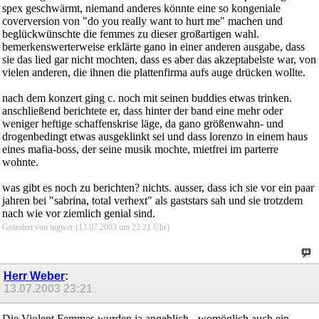
spex geschwärmt, niemand anderes könnte eine so kongeniale
coverversion von "do you really want to hurt me" machen und
beglückwünschte die femmes zu dieser großartigen wahl.
bemerkenswerterweise erklärte gano in einer anderen ausgabe, dass
sie das lied gar nicht mochten, dass es aber das akzeptabelste war, von
vielen anderen, die ihnen die plattenfirma aufs auge drücken wollte.
nach dem konzert ging c. noch mit seinen buddies etwas trinken.
anschließend berichtete er, dass hinter der band eine mehr oder
weniger heftige schaffenskrise läge, da gano größenwahn- und
drogenbedingt etwas ausgeklinkt sei und dass lorenzo in einem haus
eines mafia-boss, der seine musik mochte, mietfrei im parterre
wohnte.
was gibt es noch zu berichten? nichts. ausser, dass ich sie vor ein paar
jahren bei "sabrina, total verhext" als gaststars sah und sie trotzdem
nach wie vor ziemlich genial sind.
Geändert von ingwer (13.07.2003 um
22:21
Uhr)
Herr Weber
:
13.07.2003
23:21
Die Violent Femmes wurden ja angeblich - womöglich auch ein