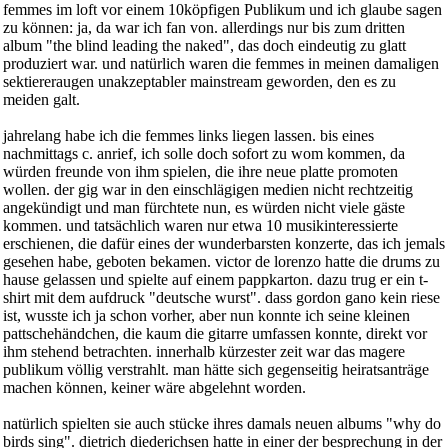
femmes im loft vor einem 10köpfigen Publikum und ich glaube sagen
zu können: ja, da war ich fan von. allerdings nur bis zum dritten
album "the blind leading the naked", das doch eindeutig zu glatt
produziert war. und natürlich waren die femmes in meinen damaligen
sektiereraugen unakzeptabler mainstream geworden, den es zu
meiden galt.
jahrelang habe ich die femmes links liegen lassen. bis eines
nachmittags c. anrief, ich solle doch sofort zu wom kommen, da
würden freunde von ihm spielen, die ihre neue platte promoten
wollen. der gig war in den einschlägigen medien nicht rechtzeitig
angekündigt und man fürchtete nun, es würden nicht viele gäste
kommen. und tatsächlich waren nur etwa 10 musikinteressierte
erschienen, die dafür eines der wunderbarsten konzerte, das ich jemals
gesehen habe, geboten bekamen. victor de lorenzo hatte die drums zu
hause gelassen und spielte auf einem pappkarton. dazu trug er ein t-
shirt mit dem aufdruck "deutsche wurst". dass gordon gano kein riese
ist, wusste ich ja schon vorher, aber nun konnte ich seine kleinen
pattschehändchen, die kaum die gitarre umfassen konnte, direkt vor
ihm stehend betrachten. innerhalb kürzester zeit war das magere
publikum völlig verstrahlt. man hätte sich gegenseitig heiratsanträge
machen können, keiner wäre abgelehnt worden.
natürlich spielten sie auch stücke ihres damals neuen albums "why do
birds sing". dietrich diederichsen hatte in einer der besprechung in der