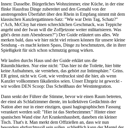
Innen: Dasselbe. Bürgerliches Wohnzimmer, eine Küche, in der eine
flinke Hausfrau Dinge zubereitet und den Gemahl von der
anstrengenden Überfahrt über den Rhein in Empfang nimmt mit dem
klassischen Kanzlergattinnen-Satz: "Wie war Dein Tag, Schatz?"
("Ach, McCloy hat einen schrecklichen Geschmack, was Teppiche
angeht und der Iwan will die Zoffjetzone weiter militarisieren. Was
gibt's denn zum Abendessen?") Der Guide erläutert uns alles. Wir
merken bald, dass wir hier nicht viel reissen können für unsere kleine
Sendung - es macht keinen Spass, Dinge zu beschmutzen, die in ihrer
Spießigkeit für sich schon schmutzig genug wirken.
Wir laufen durchs Haus und der Guide erklärt uns die
Räumlichkeiten. Nur eine nicht: "Das hier ist die Toilette, hier bitte
keine Aufnahmen, sie verstehen, das gehört zur Intimsphäre." Grins.
ER grinst, nicht wir. Gott, wie verdruckst sind die hier, als wenn
Kanzler vollkommen fäkalienlos seien. Unser Ehrgeiz ist geweckt -
wir wollen DEN Scoop: Das Scheißhaus der Westintegration.
Dann senkt der Führer die Stimme, bevor wir einen Raum betreten,
der einst als Schlafzimmer diente, im kollektiven Gedächtnis der
Nation aber nur in einer einzigen, quasi hagiographischen Fassung
verankert werden soll: "Hier ist das Sterbezimmer." Hinter einer
spanischen Wand eine Art Krankenhausbett, daneben ein kleiner
Tisch. That's it. Man merkt dem Offiziellen an, dass wir nun
besonders ehrfurchtsvoll sein sollen, schließlich kann der Mantel der