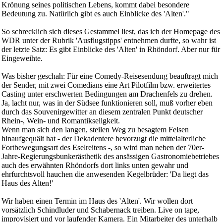
Krönung seines politischen Lebens, kommt dabei besondere
Bedeutung zu. Natürlich gibt es auch Einblicke des 'Alten'."
So schrecklich sich dieses Gestammel liest, das ich der Homepage des
WDR unter der Rubrik 'Ausflugstipps' entnehmen durfte, so wahr ist
der letzte Satz: Es gibt Einblicke des 'Alten' in Rhöndorf. Aber nur für
Eingeweihte.
Was bisher geschah: Für eine Comedy-Reisesendung beauftragt mich
der Sender, mit zwei Comedians eine Art Pilotfilm bzw. erweitertes
Casting unter erschwerten Bedingungen am Drachenfels zu drehen.
Ja, lacht nur, was in der Südsee funktionieren soll, muß vorher eben
durch das Souvenirgewitter an diesem zentralen Punkt deutscher
Rhein-, Wein- und Romantikseligkeit.
Wenn man sich den langen, steilen Weg zu besagtem Felsen
hinaufgequält hat - der Dekadentere bevorzugt die mittelalterliche
Fortbewegungsart des Eselreitens -, so wird man neben der 70er-
Jahre-Regierungsbunkerästhetik des ansässigen Gastronomiebetriebes
auch des erwähnten Rhöndorfs dort links unten gewahr und
ehrfurchtsvoll hauchen die anwesenden Kegelbrüder: 'Da liegt das
Haus des Alten!'
Wir haben einen Termin im Haus des 'Alten'. Wir wollen dort
vorsätzlich Schindluder und Schabernack treiben. Live on tape,
improvisiert und vor laufender Kamera. Ein Mitarbeiter des unterhalb