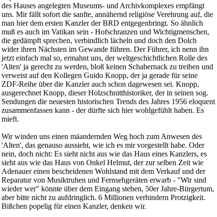
des Hauses angelegten Museums- und Archivkomplexes empfängt
uns. Mir fällt sofort die sanfte, annähernd religiöse Verehrung auf, die
man hier dem ersten Kanzler der BRD entgegenbringt. So ähnlich
muß es auch im Vatikan sein - Hofschranzen und Wichtigmenschen,
die gedämpft sprechen, verbindlich lächeln und doch den Dolch
wider ihren Nächsten im Gewande führen. Der Führer, ich nenn ihn
jetzt einfach mal so, ermahnt uns, der weltgeschichtlichen Rolle des
'Alten' ja gerecht zu werden, bloß keinen Schabernack zu treiben und
verweist auf den Kollegen Guido Knopp, der ja gerade für seine
ZDF-Reihe über die Kanzler auch schon dagewesen sei. Knopp,
ausgerechnet Knopp, dieser Holzschnitthistoriker, der in seinen sog.
Sendungen die neuesten historischen Trends des Jahres 1956 eloquent
zusammenfassen kann - der dürfte sich hier wohlgefühlt haben. Es
mieft.
Wir winden uns einen mäandernden Weg hoch zum Anwesen des
'Alten', das genauso aussieht, wie ich es mir vorgestellt habe. Oder
nein, doch nicht: Es sieht nicht aus wie das Haus eines Kanzlers, es
sieht aus wie das Haus von Onkel Helmut, der zur selben Zeit wie
Adenauer einen bescheidenen Wohlstand mit dem Verkauf und der
Reparatur von Musiktruhen und Fernsehgeräten erwarb - "Wir sind
wieder wer" könnte über dem Eingang stehen, 50er Jahre-Bürgertum,
aber bitte nicht zu aufdringlich. 6 Millionen verhindern Protzigkeit.
Bißchen popelig für einen Kanzler, denken wir.