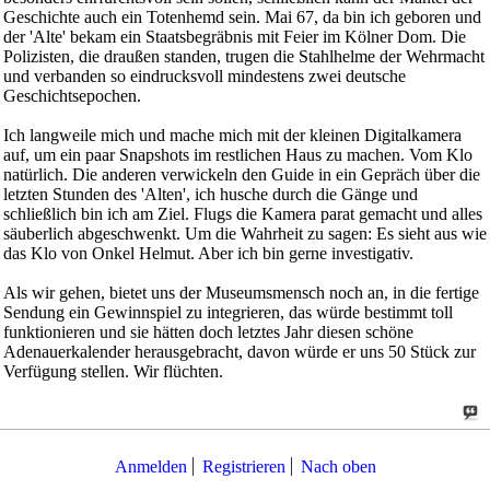
Geschichte auch ein Totenhemd sein. Mai 67, da bin ich geboren und
der 'Alte' bekam ein Staatsbegräbnis mit Feier im Kölner Dom. Die
Polizisten, die draußen standen, trugen die Stahlhelme der Wehrmacht
und verbanden so eindrucksvoll mindestens zwei deutsche
Geschichtsepochen.
Ich langweile mich und mache mich mit der kleinen Digitalkamera
auf, um ein paar Snapshots im restlichen Haus zu machen. Vom Klo
natürlich. Die anderen verwickeln den Guide in ein Gepräch über die
letzten Stunden des 'Alten', ich husche durch die Gänge und
schließlich bin ich am Ziel. Flugs die Kamera parat gemacht und alles
säuberlich abgeschwenkt. Um die Wahrheit zu sagen: Es sieht aus wie
das Klo von Onkel Helmut. Aber ich bin gerne investigativ.
Als wir gehen, bietet uns der Museumsmensch noch an, in die fertige
Sendung ein Gewinnspiel zu integrieren, das würde bestimmt toll
funktionieren und sie hätten doch letztes Jahr diesen schöne
Adenauerkalender herausgebracht, davon würde er uns 50 Stück zur
Verfügung stellen. Wir flüchten.
Anmelden
Registrieren
Nach oben