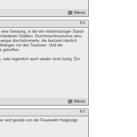
Zitieren
#14
 eine Sendung, in der ein mittelmässiger Stand-
rschiedenen Städten. Durchmachtourismus also,
buquerque durchstromerte, die bestand nämlich
abhängen mit den Teutonen. Und der
s getroffen.
 oder eigentlich auch wieder nicht lustig. Ein
Zitieren
#15
 er wird gerade von der Feuerwehr freigesägt.