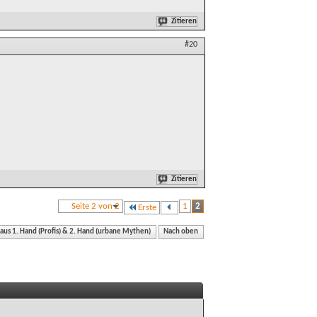
Zitieren
#20
Zitieren
Seite 2 von 2
1
2
Erste
 aus 1. Hand (Profis) & 2. Hand (urbane Mythen)
Nach oben