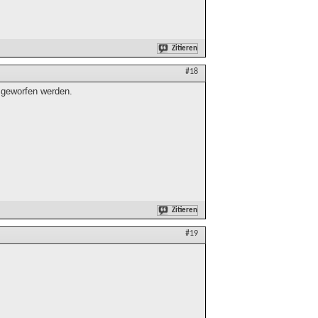
Zitieren
#18
 geworfen werden.
Zitieren
#19