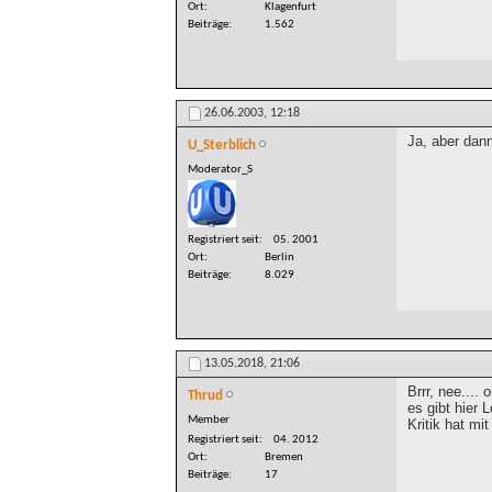
Ort
Klagenfurt
Beiträge
1.562
26.06.2003,
12:18
Ja, aber dan
U_Sterblich
Moderator_S
Registriert seit
05. 2001
Ort
Berlin
Beiträge
8.029
13.05.2018,
21:06
Brrr, nee.... 
Thrud
es gibt hier 
Member
Kritik hat mi
Registriert seit
04. 2012
Ort
Bremen
Beiträge
17