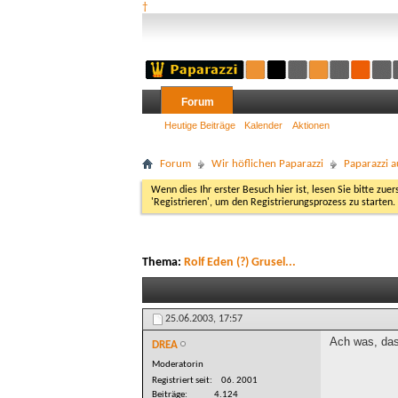
†
Forum
Heutige Beiträge
Kalender
Aktionen
Forum
Wir höflichen Paparazzi
Paparazzi a
Wenn dies Ihr erster Besuch hier ist, lesen Sie bitte zuer
'Registrieren', um den Registrierungsprozess zu starten.
Thema:
Rolf Eden (?) Grusel...
25.06.2003,
17:57
Ach was, das
DREA
Moderatorin
Registriert seit
06. 2001
Beiträge
4.124