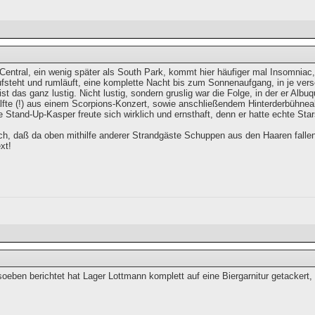
entral, ein wenig später als South Park, kommt hier häufiger mal Insomniac,
fsteht und rumläuft, eine komplette Nacht bis zum Sonnenaufgang, in je ve
ist das ganz lustig. Nicht lustig, sondern gruslig war die Folge, in der er Al
lfte (!) aus einem Scorpions-Konzert, sowie anschließendem Hinterderbühne
 Stand-Up-Kasper freute sich wirklich und ernsthaft, denn er hatte echte Star
ich, daß da oben mithilfe anderer Strandgäste Schuppen aus den Haaren fallen,
xt!
soeben berichtet hat Lager Lottmann komplett auf eine Biergarnitur getackert,