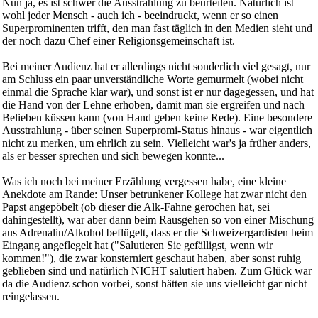
Nun ja, es ist schwer die Ausstrahlung zu beurteilen. Natürlich ist
wohl jeder Mensch - auch ich - beeindruckt, wenn er so einen
Superprominenten trifft, den man fast täglich in den Medien sieht und
der noch dazu Chef einer Religionsgemeinschaft ist.
Bei meiner Audienz hat er allerdings nicht sonderlich viel gesagt, nur
am Schluss ein paar unverständliche Worte gemurmelt (wobei nicht
einmal die Sprache klar war), und sonst ist er nur dagegessen, und hat
die Hand von der Lehne erhoben, damit man sie ergreifen und nach
Belieben küssen kann (von Hand geben keine Rede). Eine besondere
Ausstrahlung - über seinen Superpromi-Status hinaus - war eigentlich
nicht zu merken, um ehrlich zu sein. Vielleicht war's ja früher anders,
als er besser sprechen und sich bewegen konnte...
Was ich noch bei meiner Erzählung vergessen habe, eine kleine
Anekdote am Rande: Unser betrunkener Kollege hat zwar nicht den
Papst angepöbelt (ob dieser die Alk-Fahne gerochen hat, sei
dahingestellt), war aber dann beim Rausgehen so von einer Mischung
aus Adrenalin/Alkohol beflügelt, dass er die Schweizergardisten beim
Eingang angeflegelt hat ("Salutieren Sie gefälligst, wenn wir
kommen!"), die zwar konsterniert geschaut haben, aber sonst ruhig
geblieben sind und natürlich NICHT salutiert haben. Zum Glück war
da die Audienz schon vorbei, sonst hätten sie uns vielleicht gar nicht
reingelassen.