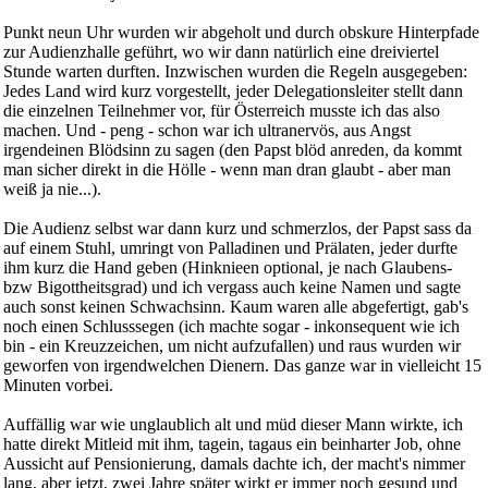
Punkt neun Uhr wurden wir abgeholt und durch obskure Hinterpfade
zur Audienzhalle geführt, wo wir dann natürlich eine dreiviertel
Stunde warten durften. Inzwischen wurden die Regeln ausgegeben:
Jedes Land wird kurz vorgestellt, jeder Delegationsleiter stellt dann
die einzelnen Teilnehmer vor, für Österreich musste ich das also
machen. Und - peng - schon war ich ultranervös, aus Angst
irgendeinen Blödsinn zu sagen (den Papst blöd anreden, da kommt
man sicher direkt in die Hölle - wenn man dran glaubt - aber man
weiß ja nie...).
Die Audienz selbst war dann kurz und schmerzlos, der Papst sass da
auf einem Stuhl, umringt von Palladinen und Prälaten, jeder durfte
ihm kurz die Hand geben (Hinknieen optional, je nach Glaubens-
bzw Bigottheitsgrad) und ich vergass auch keine Namen und sagte
auch sonst keinen Schwachsinn. Kaum waren alle abgefertigt, gab's
noch einen Schlusssegen (ich machte sogar - inkonsequent wie ich
bin - ein Kreuzzeichen, um nicht aufzufallen) und raus wurden wir
geworfen von irgendwelchen Dienern. Das ganze war in vielleicht 15
Minuten vorbei.
Auffällig war wie unglaublich alt und müd dieser Mann wirkte, ich
hatte direkt Mitleid mit ihm, tagein, tagaus ein beinharter Job, ohne
Aussicht auf Pensionierung, damals dachte ich, der macht's nimmer
lang, aber jetzt, zwei Jahre später wirkt er immer noch gesund und