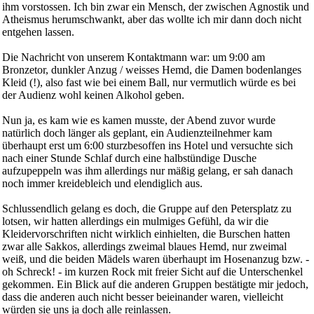
ihm vorstossen. Ich bin zwar ein Mensch, der zwischen Agnostik und
Atheismus herumschwankt, aber das wollte ich mir dann doch nicht
entgehen lassen.
Die Nachricht von unserem Kontaktmann war: um 9:00 am
Bronzetor, dunkler Anzug / weisses Hemd, die Damen bodenlanges
Kleid (!), also fast wie bei einem Ball, nur vermutlich würde es bei
der Audienz wohl keinen Alkohol geben.
Nun ja, es kam wie es kamen musste, der Abend zuvor wurde
natürlich doch länger als geplant, ein Audienzteilnehmer kam
überhaupt erst um 6:00 sturzbesoffen ins Hotel und versuchte sich
nach einer Stunde Schlaf durch eine halbstündige Dusche
aufzupeppeln was ihm allerdings nur mäßig gelang, er sah danach
noch immer kreidebleich und elendiglich aus.
Schlussendlich gelang es doch, die Gruppe auf den Petersplatz zu
lotsen, wir hatten allerdings ein mulmiges Gefühl, da wir die
Kleidervorschriften nicht wirklich einhielten, die Burschen hatten
zwar alle Sakkos, allerdings zweimal blaues Hemd, nur zweimal
weiß, und die beiden Mädels waren überhaupt im Hosenanzug bzw. -
oh Schreck! - im kurzen Rock mit freier Sicht auf die Unterschenkel
gekommen. Ein Blick auf die anderen Gruppen bestätigte mir jedoch,
dass die anderen auch nicht besser beieinander waren, vielleicht
würden sie uns ja doch alle reinlassen.