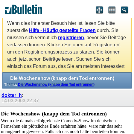
Wenn dies Ihr erster Besuch hier ist, lesen Sie bitte
zuerst die
Hilfe - Häufig gestellte Fragen
durch. Sie
müssen sich vermutlich
registrieren
, bevor Sie Beiträge
verfassen können. Klicken Sie oben auf 'Registrieren',
um den Registrierungsprozess zu starten. Sie können
auch jetzt schon Beiträge lesen. Suchen Sie sich
einfach das Forum aus, das Sie am meisten interessiert.
Die Wochenshow (knapp dem Tod entronnen)
Thema:
Die Wochenshow (knapp dem Tod entronnen)
dokter_h
:
14.03.2003
22:37
Die Wochenshow (knapp dem Tod entronnen)
Wenn die damals erfolgreichste Comedy-Show im deutschen
Fernsehen ein plötzliches Ende erfahren hätte, wäre mir das sehr
unangenehm gewesen. Falls ich das noch hätte beurteilen können.