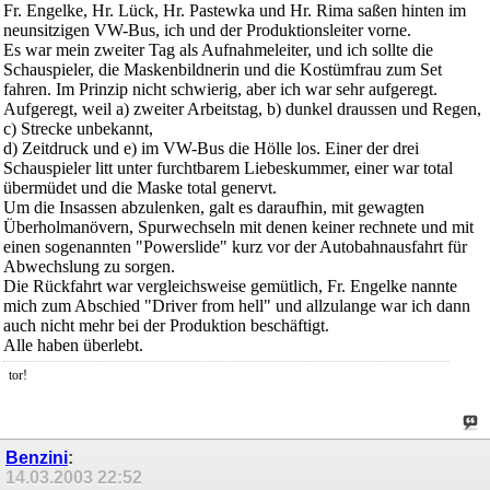
Fr. Engelke, Hr. Lück, Hr. Pastewka und Hr. Rima saßen hinten im
neunsitzigen VW-Bus, ich und der Produktionsleiter vorne.
Es war mein zweiter Tag als Aufnahmeleiter, und ich sollte die
Schauspieler, die Maskenbildnerin und die Kostümfrau zum Set
fahren. Im Prinzip nicht schwierig, aber ich war sehr aufgeregt.
Aufgeregt, weil a) zweiter Arbeitstag, b) dunkel draussen und Regen,
c) Strecke unbekannt,
d) Zeitdruck und e) im VW-Bus die Hölle los. Einer der drei
Schauspieler litt unter furchtbarem Liebeskummer, einer war total
übermüdet und die Maske total genervt.
Um die Insassen abzulenken, galt es daraufhin, mit gewagten
Überholmanövern, Spurwechseln mit denen keiner rechnete und mit
einen sogenannten "Powerslide" kurz vor der Autobahnausfahrt für
Abwechslung zu sorgen.
Die Rückfahrt war vergleichsweise gemütlich, Fr. Engelke nannte
mich zum Abschied "Driver from hell" und allzulange war ich dann
auch nicht mehr bei der Produktion beschäftigt.
Alle haben überlebt.
tor!
Benzini
:
14.03.2003
22:52