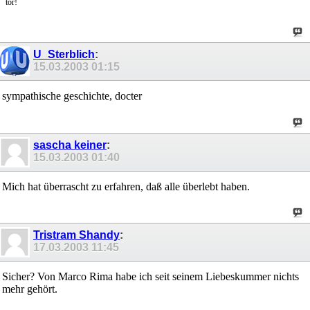
tor!
U_Sterblich
:
15.03.2003
01:15
sympathische geschichte, docter
sascha keiner
:
15.03.2003
01:40
Mich hat überrascht zu erfahren, daß alle überlebt haben.
Tristram Shandy
:
17.03.2003
11:45
Sicher? Von Marco Rima habe ich seit seinem Liebeskummer nichts
mehr gehört.