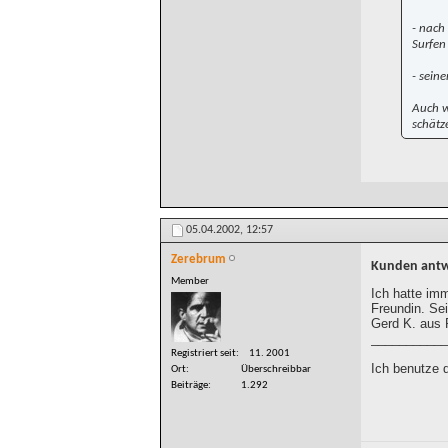
- nach
Surfen
- sein
Auch w
schätz
05.04.2002,
12:57
Zerebrum
Kunden ant
Member
Ich hatte im
Freundin. Sei
Gerd K. aus 
___________
Registriert seit
11. 2001
Ich benutze d
Ort
Überschreibbar
Beiträge
1.292