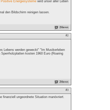
h Positive Energiesysteme
wird unser aller Leben
al den Bildschirm reinigen lassen.
Zitieren
#2
 des Lebens werden geweckt" "Im Musikerleben
n Sperrholzplatten kosten 1960 Euro (Roaring
Zitieren
#3
 finanziell ungeordnete Situation manövriert.