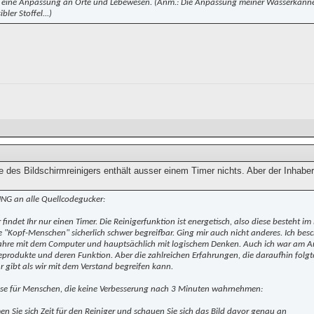
s eine Anpassung an Orte und Lebewesen. (Anm.: Die Anpassung meiner Wasserkanne a
bler Stoffel...)
 des Bildschirmreinigers enthält ausser einem Timer nichts. Aber der Inhaber 
G an alle Quellcodegucker:
r findet Ihr nur einen Timer. Die Reinigerfunktion ist energetisch, also diese besteht im
le "Kopf-Menschen" sicherlich schwer begreifbar. Ging mir auch nicht anderes. Ich besc
ahre mit dem Computer und hauptsächlich mit logischem Denken. Auch ich war am An
eprodukte und deren Funktion. Aber die zahlreichen Erfahrungen, die daraufhin folg
r gibt als wir mit dem Verstand begreifen kann.
se für Menschen, die keine Verbesserung nach 3 Minuten wahrnehmen:
en Sie sich Zeit für den Reiniger und schauen Sie sich das Bild davor genau an