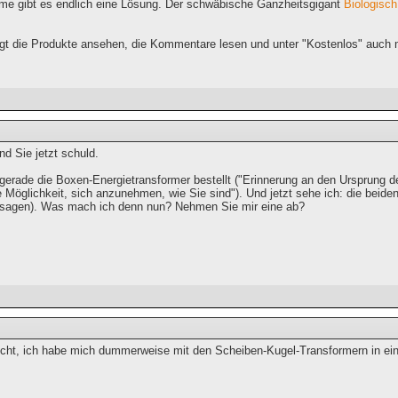
eme gibt es endlich eine Lösung. Der schwäbische Ganzheitsgigant
Biologisc
ngt die Produkte ansehen, die Kommentare lesen und unter "Kostenlos" auch m
ind Sie jetzt schuld.
 gerade die Boxen-Energietransformer bestellt ("Erinnerung an den Ursprung
 Möglichkeit, sich anzunehmen, wie Sie sind"). Und jetzt sehe ich: die beide
usagen). Was mach ich denn nun? Nehmen Sie mir eine ab?
icht, ich habe mich dummerweise mit den Scheiben-Kugel-Transformern in eine