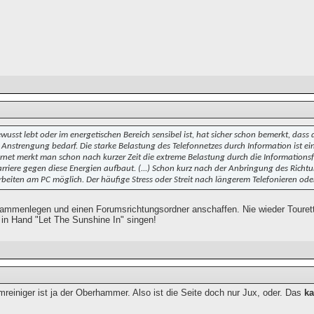
wusst lebt oder im energetischen Bereich sensibel ist, hat sicher schon bemerkt, dass 
 Anstrengung bedarf. Die starke Belastung des Telefonnetzes durch Information ist ein
ernet merkt man schon nach kurzer Zeit die extreme Belastung durch die Informationsflut
arriere gegen diese Energien aufbaut. (...) Schon kurz nach der Anbringung des Richtun
rbeiten am PC möglich. Der häufige Stress oder Streit nach längerem Telefonieren oder 
ammenlegen und einen Forumsrichtungsordner anschaffen. Nie wieder Tourett
in Hand "Let The Sunshine In" singen!
mreiniger ist ja der Oberhammer. Also ist die Seite doch nur Jux, oder. Das
k