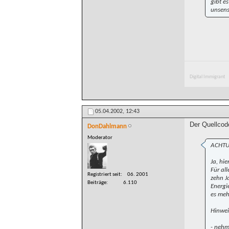
gibt e
unsensi
Digital Immigrant
05.04.2002,
12:43
Der Quellcode
DonDahlmann
Moderator
ACHTUN
Ja, hie
Für al
Registriert seit
06. 2001
zehn J
Beiträge
6.110
Energi
es meh
Hinwei
- nehm