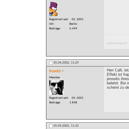
Registriert seit
02. 2001
Ort
Berlin
Beiträge
6.449
Digital Immigrant
05.04.2002,
11:29
Herr Calli, l
frosch2
Effekt ist fr
Member
jenseits ihre
belehrt. Bei 
scheint zu d
Registriert seit
04. 2001
Beiträge
1.848
05.04.2002,
11:32