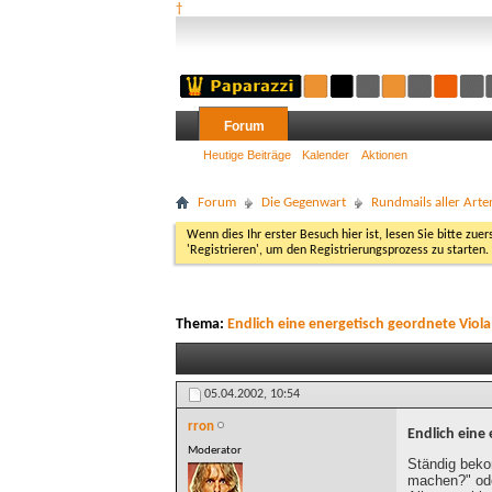
†
Forum
Heutige Beiträge
Kalender
Aktionen
Forum
Die Gegenwart
Rundmails aller Arte
Wenn dies Ihr erster Besuch hier ist, lesen Sie bitte zuer
'Registrieren', um den Registrierungsprozess zu starten.
Thema:
Endlich eine energetisch geordnete Viola
05.04.2002,
10:54
rron
Endlich eine
Moderator
Ständig beko
machen?" ode