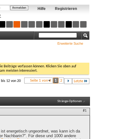
Hilfe
Registrieren
?
Erweiterte Suche
Sie Beiträge verfassen können. Klicken Sie oben auf
 am meisten interessiert.
Seite 1 von 2
1
2
 bis 12 von 20
Letzte
Stränge-Optionen
#1
ist energetisch ungeordnet, was kann ich da
er Nachbarin?". Für diese und 1000 andere