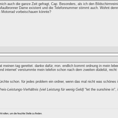
ich auch die ganze Zeit gefragt, Cap. Besonders, als ich den Bildschirmreini
aulbronner Dame existent und die Telefonnummer stimmt auch. Wohnt denn 
 Motorrad vorbeischauen könnte?
at meinen tag gerettet. danke dafür, rron. endlich kommt ordnung in mein le
 und internet' verstummte mein telefon schon nach dem zweiten düdelüt, recht 
fürchte schon. für jedes problem ein ordner, wenn das mal nicht was schönes i
eis-Leistungs-Verhältnis (viel Leistung für wenig Geld)
"let the sunshine in", i
l rollen, um die feuchte Stelle zu finden.