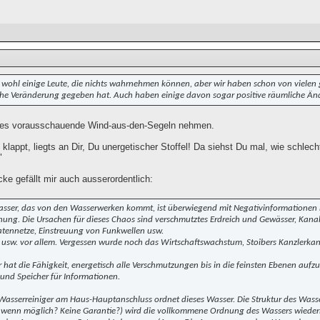
t wohl einige Leute, die nichts wahrnehmen können, aber wir haben schon von vielen 
che Veränderung gegeben hat. Auch haben einige davon sogar positive räumliche
eses vorausschauende Wind-aus-den-Segeln nehmen.
klappt, liegts an Dir, Du unergetischer Stoffel! Da siehst Du mal, wie schlec
"
ke gefällt mir auch ausserordentlich:
sser, das von den Wasserwerken kommt, ist überwiegend mit Negativinformationen be
ung. Die Ursachen für dieses Chaos sind verschmutztes Erdreich und Gewässer, Kanali
tennetze, Einstreuung von Funkwellen usw.
 usw. vor allem. Vergessen wurde noch das Wirtschaftswachstum, Stoibers Kanzlerka
 hat die Fähigkeit, energetisch alle Verschmutzungen bis in die feinsten Ebenen aufz
 und Speicher für Informationen.
Wasserreiniger am Haus-Hauptanschluss ordnet dieses Wasser. Die Struktur des Wasse
 wenn möglich? Keine Garantie?) wird die vollkommene Ordnung des Wassers wiederh