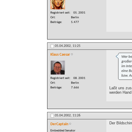
Registriert seit
05. 2001
Ort
Berlin
Beiträge
5.477
05.04.2002,
11:25
Klaus Caesar
Wer be
großer
im Int
eine B
bzw. A
Registriert seit
08. 2001
Ort
Berlin
Laßt uns zus
Beiträge
7.666
werden Hand 
05.04.2002,
11:26
Der Bildschir
DerCaptain
Embedded Senator