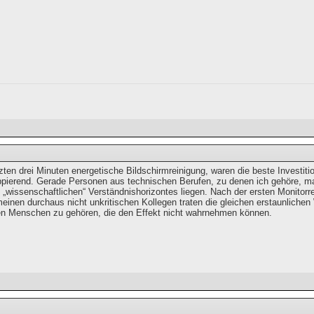
etzten drei Minuten energetische Bildschirmreinigung, waren die beste Investit
appierend. Gerade Personen aus technischen Berufen, zu denen ich gehöre, mac
s „wissenschaftlichen“ Verständnishorizontes liegen. Nach der ersten Monitor
meinen durchaus nicht unkritischen Kollegen traten die gleichen erstaunliche
en Menschen zu gehören, die den Effekt nicht wahrnehmen können.