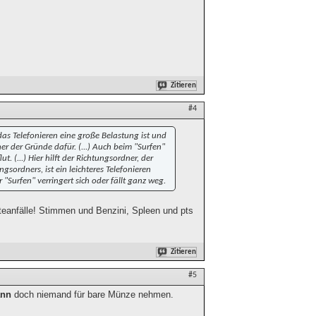
Zitieren
#4
das Telefonieren eine große Belastung ist und
er der Gründe dafür. (...) Auch beim "Surfen"
. (...) Hier hilft der Richtungsordner, der
gsordners, ist ein leichteres Telefonieren
"Surfen" verringert sich oder fällt ganz weg.
eanfälle! Stimmen und Benzini, Spleen und pts
Zitieren
#5
ann
doch niemand für bare Münze nehmen.