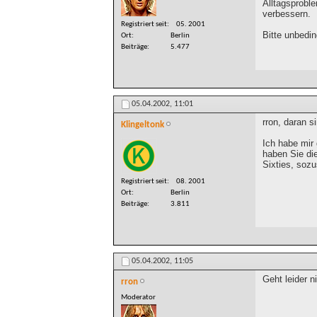
Alltagsprobl
verbessern.
Registriert seit
05. 2001
Bitte unbedi
Ort
Berlin
Beiträge
5.477
05.04.2002,
11:01
rron, daran s
Klingeltonk
Ich habe mir
haben Sie die
Sixties, soz
Registriert seit
08. 2001
Ort
Berlin
Beiträge
3.811
05.04.2002,
11:05
Geht leider n
rron
Moderator