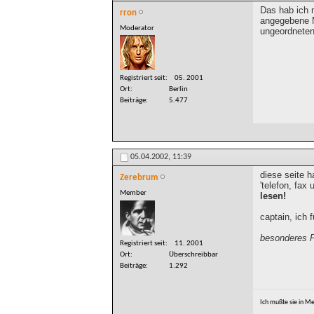
Das hab ich m
rron
angegebene M
Moderator
ungeordneten
Registriert seit
05. 2001
Ort
Berlin
Beiträge
5.477
05.04.2002,
11:39
diese seite h
Zerebrum
'telefon, fax
Member
lesen!
captain, ich 
besonderes Pr
Registriert seit
11. 2001
Ort
Überschreibbar
Beiträge
1.292
Ich mußte sie in Meh