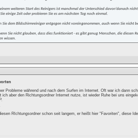
 einem weiteren Start des Reinigers ist manchmal der Unterschied davor/danach nicht
 Sie einige Zeit oder probieren Sie es am nächsten Tag noch einmal.
en Sie dem Bildschirmreiniger entgegen nicht voreingenommen, auch wenn Sie nicht be
enn Sie nicht glauben, dass dies funktioniert - es gibt genug Menschen, die diesen R
en wissen.
worten
mer Probleme während und nach dem Surfen im Internet. Oft war ich dann schle
t ich aber den Richtungsordner Internet nutze, ist wieder Ruhe bei uns eing
P.
iesen RIchtungsordner schon seit langem, er heißt hier "Favoriten", diese Ide