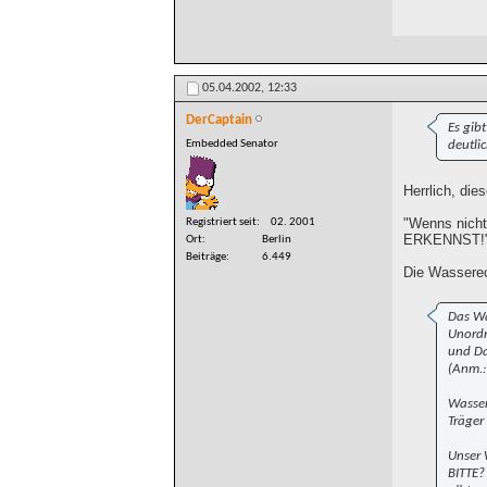
05.04.2002,
12:33
DerCaptain
Es gib
Embedded Senator
deutli
Herrlich, di
"Wenns nicht 
Registriert seit
02. 2001
ERKENNST!
Ort
Berlin
Beiträge
6.449
Die Wasserec
Das Wa
Unordn
und Da
(Anm.:
Wasser
Träger
Unser 
BITTE?