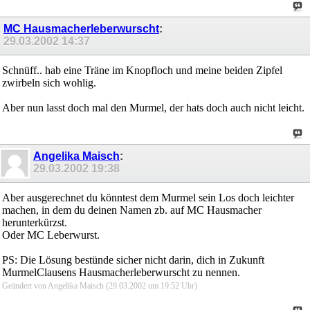
MC Hausmacherleberwurscht
:
29.03.2002
14:37
Schnüff.. hab eine Träne im Knopfloch und meine beiden Zipfel
zwirbeln sich wohlig.
Aber nun lasst doch mal den Murmel, der hats doch auch nicht leicht.
Angelika Maisch
:
29.03.2002
19:38
Aber ausgerechnet du könntest dem Murmel sein Los doch leichter
machen, in dem du deinen Namen zb. auf MC Hausmacher
herunterkürzst.
Oder MC Leberwurst.
PS: Die Lösung bestünde sicher nicht darin, dich in Zukunft
MurmelClausens Hausmacherleberwurscht zu nennen.
Geändert von Angelika Maisch (29.03.2002 um
19:52
Uhr)