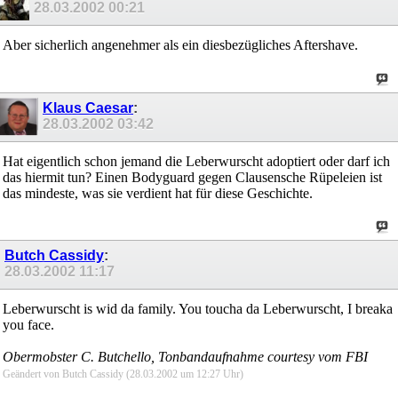
28.03.2002
00:21
Aber sicherlich angenehmer als ein diesbezügliches Aftershave.
Klaus Caesar
:
28.03.2002
03:42
Hat eigentlich schon jemand die Leberwurscht adoptiert oder darf ich
das hiermit tun? Einen Bodyguard gegen Clausensche Rüpeleien ist
das mindeste, was sie verdient hat für diese Geschichte.
Butch Cassidy
:
28.03.2002
11:17
Leberwurscht is wid da family. You toucha da Leberwurscht, I breaka
you face.
Obermobster C. Butchello, Tonbandaufnahme courtesy vom FBI
Geändert von Butch Cassidy (28.03.2002 um
12:27
Uhr)