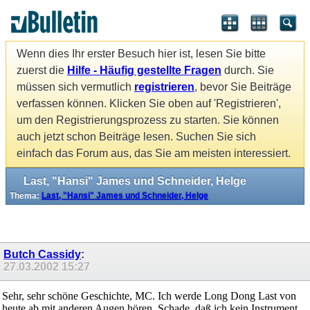
Wenn dies Ihr erster Besuch hier ist, lesen Sie bitte
zuerst die
Hilfe - Häufig gestellte Fragen
durch. Sie
müssen sich vermutlich
registrieren
, bevor Sie Beiträge
verfassen können. Klicken Sie oben auf 'Registrieren',
um den Registrierungsprozess zu starten. Sie können
auch jetzt schon Beiträge lesen. Suchen Sie sich
einfach das Forum aus, das Sie am meisten interessiert.
Last, "Hansi" James und Schneider, Helge
Thema:
Last, "Hansi" James und Schneider, Helge
Butch Cassidy
:
27.03.2002
15:27
Sehr, sehr schöne Geschichte, MC. Ich werde Long Dong Last von
heute ab mit anderen Augen hören. Schade, daß ich kein Instrument