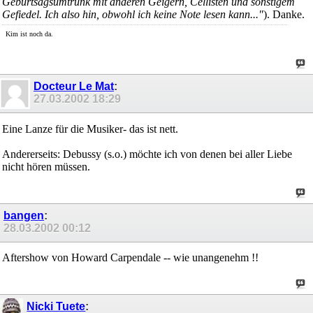
Geburtsagsumtrunk mit anderen Geigern, Cellisten und sonstigem
Gefiedel. Ich also hin, obwohl ich keine Note lesen kann..."
). Danke.
Kim ist noch da.
Docteur Le Mat
:
27.03.2002
18:29
Eine Lanze für die Musiker- das ist nett.
Andererseits: Debussy (s.o.) möchte ich von denen bei aller Liebe
nicht hören müssen.
bangen
:
28.03.2002
00:12
Aftershow von Howard Carpendale -- wie unangenehm !!
Nicki Tuete
: