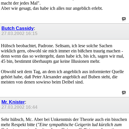
macht der jedes Mal".
Aber wie gesagt, das habe ich alles nur angeblich erlebt.
Butch Cassidy
:
27.03.2002
16:15
Hübsch beobachtet, Padrone. Seltsam, ich lese solche Sachen
wirklich gern, obwohl sie mich immer ein bißchen traurig machen -
denn wenn das so weitergeht, dann habe ich, bis ich, sagen wir mal,
45 bin, bestimmt überhaupts gar keine Illusionen mehr.
Obwohl seit dem Tag, an dem ich angeblich aus informierter Quelle
gehört habe, daß Peter Alexander angeblich auf Buben steht, die
meisten von denen sowieso beim Deibel sind.
Mr. Knister
:
27.03.2002
16:44
Sehr hübsch, Mc. Aber bei Unkenntnis der Theorie auch ein bisschen
mehr Respekt bitte (
"Eine sympathische Geigerin lud kürzlich zum