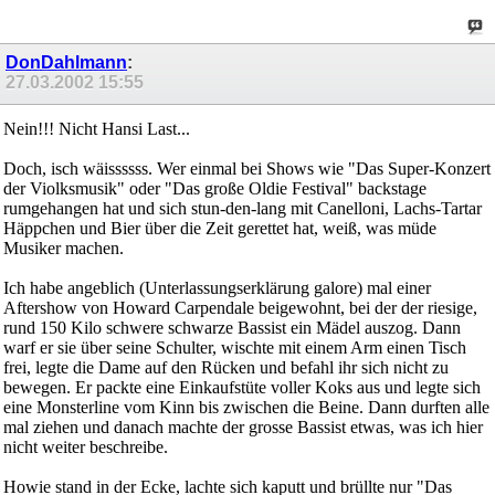
DonDahlmann
:
27.03.2002
15:55
Nein!!! Nicht Hansi Last...
Doch, isch wäissssss. Wer einmal bei Shows wie "Das Super-Konzert
der Violksmusik" oder "Das große Oldie Festival" backstage
rumgehangen hat und sich stun-den-lang mit Canelloni, Lachs-Tartar
Häppchen und Bier über die Zeit gerettet hat, weiß, was müde
Musiker machen.
Ich habe angeblich (Unterlassungserklärung galore) mal einer
Aftershow von Howard Carpendale beigewohnt, bei der der riesige,
rund 150 Kilo schwere schwarze Bassist ein Mädel auszog. Dann
warf er sie über seine Schulter, wischte mit einem Arm einen Tisch
frei, legte die Dame auf den Rücken und befahl ihr sich nicht zu
bewegen. Er packte eine Einkaufstüte voller Koks aus und legte sich
eine Monsterline vom Kinn bis zwischen die Beine. Dann durften alle
mal ziehen und danach machte der grosse Bassist etwas, was ich hier
nicht weiter beschreibe.
Howie stand in der Ecke, lachte sich kaputt und brüllte nur "Das