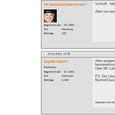
Schnüff.. hab
MC Hausmacherleberwurscht
Aber nun las
Registriert seit
09. 2001
Ort
Hamburg
Beiträge
525
29.03.2002,
19:38
Aber ausgere
Angelika Maisch
herunterkürzs
Moderator
Oder MC Leb
Registriert seit
01. 2001
PS: Die Lösun
Ort
Karlsruhe
MurmelClaus
Beiträge
6.104
Geändert von An