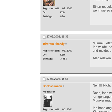
Einen respek
Registriert seit
02. 2002
wenn sie so s
Ort
Köln
Beiträge
836
27.03.2002,
15:33
Murmel, jetz
Tristram Shandy
Ich würde, hä
und meldet s
Registriert seit
05. 2001
Ort
Köln
Also relaxen
Beiträge
3.685
27.03.2002,
15:55
Nein!!! Nicht
DonDahlmann
Moderator
Doch, isch w
rumgehangen 
Musiker mac
Ich habe ange
Registriert seit
06. 2001
Kilo schwere 