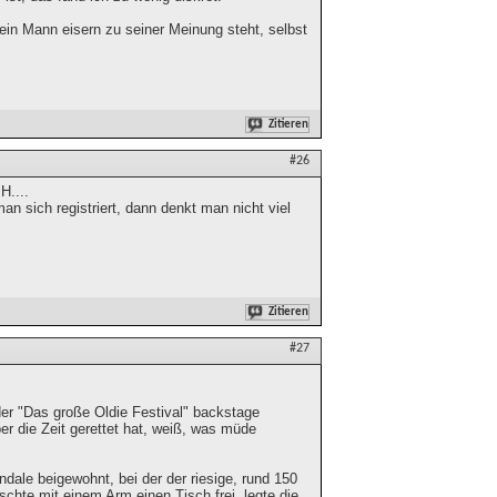
in Mann eisern zu seiner Meinung steht, selbst
Zitieren
#26
H....
n sich registriert, dann denkt man nicht viel
Zitieren
#27
er "Das große Oldie Festival" backstage
r die Zeit gerettet hat, weiß, was müde
dale beigewohnt, bei der der riesige, rund 150
chte mit einem Arm einen Tisch frei, legte die