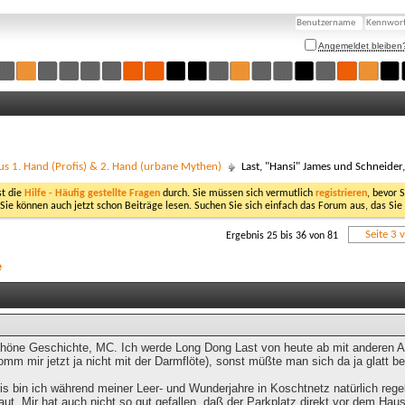
Angemeldet bleiben
us 1. Hand (Profis) & 2. Hand (urbane Mythen)
Last, "Hansi" James und Schneider
st die
Hilfe - Häufig gestellte Fragen
durch. Sie müssen sich vermutlich
registrieren
, bevor 
 Sie können auch jetzt schon Beiträge lesen. Suchen Sie sich einfach das Forum aus, das Sie
Seite 3 
Ergebnis 25 bis 36 von 81
e
chöne Geschichte, MC. Ich werde Long Dong Last von heute ab mit anderen A
omm mir jetzt ja nicht mit der Darmflöte), sonst müßte man sich da ja glatt b
is bin ich während meiner Leer- und Wunderjahre in Koschtnetz natürlich rege
raut. Mir hat auch nicht so gut gefallen, daß der Parkplatz direkt vor dem Haus