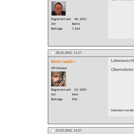
Registriert seit
08. 2001
Ort
Berlin
Beiträge
7.666
28.03.2002,
11:17
Leberwurscht 
Butch Cassidy
VIP-Hostess
Obermobster 
Registriert seit
02. 2002
Ort
Köln
Beiträge
836
Geändert von Bu
29.03.2002,
14:37