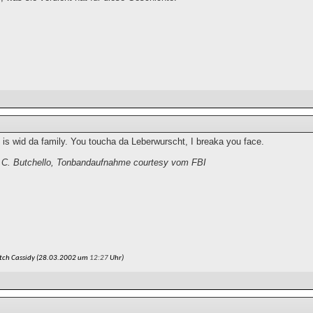
is wid da family. You toucha da Leberwurscht, I breaka you face.
C. Butchello, Tonbandaufnahme courtesy vom FBI
tch Cassidy (28.03.2002 um
12:27
Uhr)