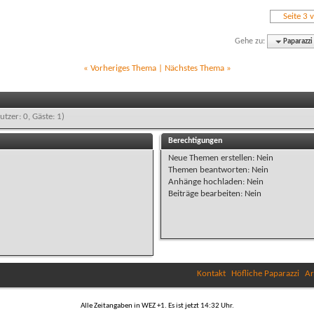
Seite 3 
Gehe zu:
Paparazzi
«
Vorheriges Thema
|
Nächstes Thema
»
utzer: 0, Gäste: 1)
Berechtigungen
Neue Themen erstellen:
Nein
Themen beantworten:
Nein
Anhänge hochladen:
Nein
Beiträge bearbeiten:
Nein
Kontakt
Höfliche Paparazzi
Ar
Alle Zeitangaben in WEZ +1. Es ist jetzt
14:32
Uhr.