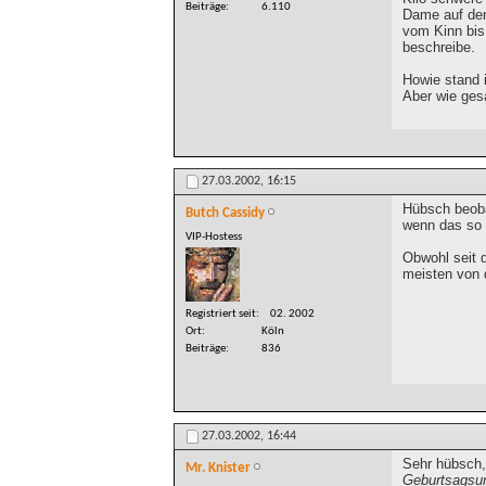
Beiträge
6.110
Dame auf den
vom Kinn bis
beschreibe.
Howie stand i
Aber wie gesa
27.03.2002,
16:15
Hübsch beoba
Butch Cassidy
wenn das so w
VIP-Hostess
Obwohl seit 
meisten von 
Registriert seit
02. 2002
Ort
Köln
Beiträge
836
27.03.2002,
16:44
Sehr hübsch,
Mr. Knister
Geburtsagsumt