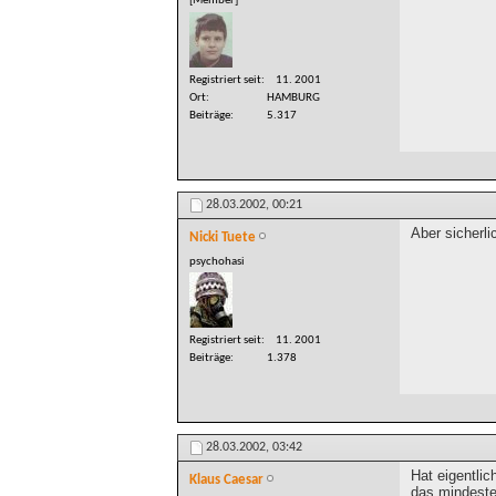
[Member]
Registriert seit
11. 2001
Ort
HAMBURG
Beiträge
5.317
28.03.2002,
00:21
Aber sicherl
Nicki Tuete
psychohasi
Registriert seit
11. 2001
Beiträge
1.378
28.03.2002,
03:42
Hat eigentli
Klaus Caesar
das mindeste,