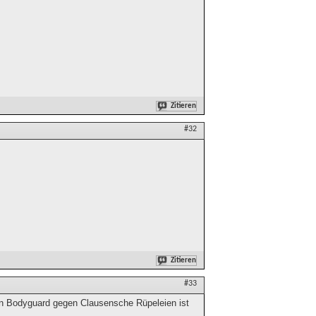
Zitieren
#32
Zitieren
#33
nen Bodyguard gegen Clausensche Rüpeleien ist