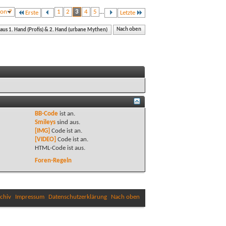
von 7
1
2
3
4
5
...
Erste
Letzte
 aus 1. Hand (Profis) & 2. Hand (urbane Mythen)
Nach oben
BB-Code
ist
an
.
Smileys
sind
aus
.
[IMG]
Code ist
an
.
[VIDEO]
Code ist
an
.
HTML-Code ist
aus
.
Foren-Regeln
chiv
Impressum
Datenschutzerklärung
Nach oben