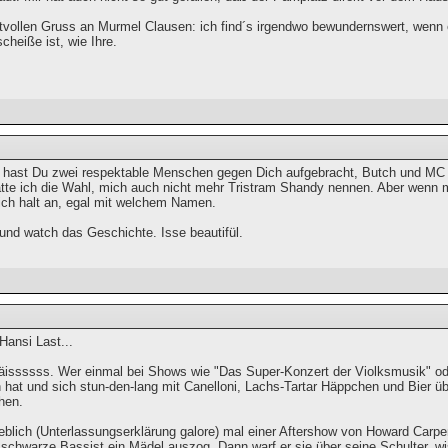
tvollen Gruss an Murmel Clausen: ich find´s irgendwo bewundernswert, wenn e
cheiße ist, wie Ihre.
t hast Du zwei respektable Menschen gegen Dich aufgebracht, Butch und MC 
tte ich die Wahl, mich auch nicht mehr Tristram Shandy nennen. Aber wenn ma
ich halt an, egal mit welchem Namen.
 und watch das Geschichte. Isse beautifül.
 Hansi Last...
äissssss. Wer einmal bei Shows wie "Das Super-Konzert der Violksmusik" od
hat und sich stun-den-lang mit Canelloni, Lachs-Tartar Häppchen und Bier übe
hen.
blich (Unterlassungserklärung galore) mal einer Aftershow von Howard Carpen
schwarze Bassist ein Mädel auszog. Dann warf er sie über seine Schulter, wis