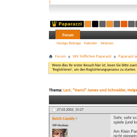
†
Forum
Heutige Beiträge
Kalender
Aktionen
Forum
Wir höflichen Paparazzi
Paparazzi a
Wenn dies Ihr erster Besuch hier ist, lesen Sie bitte zuer
'Registrieren', um den Registrierungsprozess zu starten.
Thema:
Last, "Hansi" James und Schneider, Helg
27.03.2002,
15:27
Sehr, sehr s
Butch Cassidy
spiele (und k
VIP-Hostess
Am Klein Par
nicht reinget