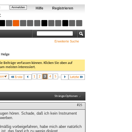
Hilfe
Registrieren
?
Erweiterte Suche
, Helge
Sie Beiträge verfassen können. Klicken Sie oben auf
 am meisten interessiert.
von 7
1
2
3
4
5
...
Erste
Letzte
Stränge-Optionen
#25
ugen hören. Schade, daß ich kein Instrument
ewerben.
lmäßig vorbeigefahren, habe mich aber natürlich
 ist, das fand ich zu wenig diskret.