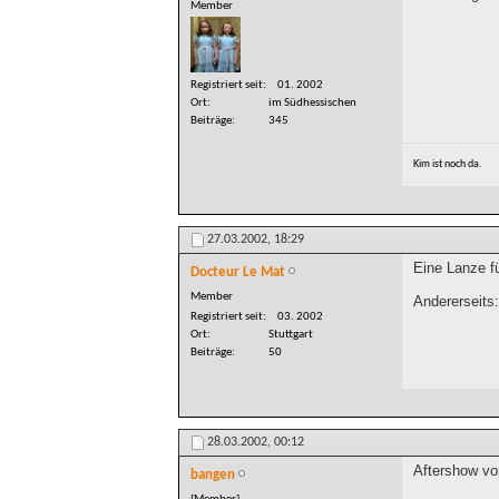
Member
Registriert seit
01. 2002
Ort
im Südhessischen
Beiträge
345
Kim ist noch da.
27.03.2002,
18:29
Eine Lanze fü
Docteur Le Mat
Member
Andererseits
Registriert seit
03. 2002
Ort
Stuttgart
Beiträge
50
28.03.2002,
00:12
Aftershow vo
bangen