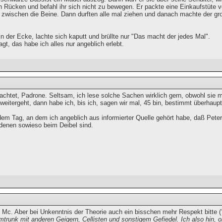
 Rücken und befahl ihr sich nicht zu bewegen. Er packte eine Einkaufstüte vo
 zwischen die Beine. Dann durften alle mal ziehen und danach machte der gros
n der Ecke, lachte sich kaputt und brüllte nur "Das macht der jedes Mal".
gt, das habe ich alles nur angeblich erlebt.
chtet, Padrone. Seltsam, ich lese solche Sachen wirklich gern, obwohl sie 
eitergeht, dann habe ich, bis ich, sagen wir mal, 45 bin, bestimmt überhaupt
dem Tag, an dem ich angeblich aus informierter Quelle gehört habe, daß Peter
denen sowieso beim Deibel sind.
 Mc. Aber bei Unkenntnis der Theorie auch ein bisschen mehr Respekt bitte (
runk mit anderen Geigern, Cellisten und sonstigem Gefiedel. Ich also hin, o