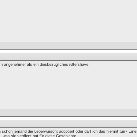
ich angenehmer als ein diesbezügliches Aftershave.
ch schon jemand die Leberwurscht adoptiert oder darf ich das hiermit tun? Ei
 was sie verdient hat für diese Geschichte.