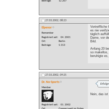
Beiträge
12.207
27.03.2002,
08:23
Vortreffliche
Elpenor
es nie verifz
Remember
täglich auffü
Dame, vor der
Registriert seit
04. 2001
Bild.
Ort
Berlin
Beiträge
5.553
Anfang 20 be
so makellos, 
beruhigte es,
27.03.2002,
09:25
Dr. No-Sports
Erfolg
Member
Nein, das ist j
Registriert seit
01. 2002
Ort
Gaaaanz weit im Süden,