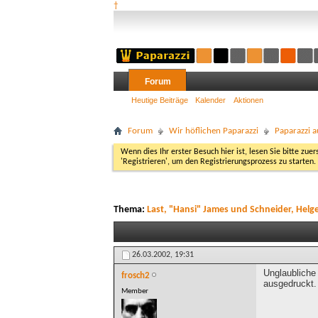
†
Forum
Heutige Beiträge
Kalender
Aktionen
Forum
Wir höflichen Paparazzi
Paparazzi a
Wenn dies Ihr erster Besuch hier ist, lesen Sie bitte zuer
'Registrieren', um den Registrierungsprozess zu starten.
Thema:
Last, "Hansi" James und Schneider, Helg
26.03.2002,
19:31
Unglaubliche
frosch2
ausgedruckt.
Member