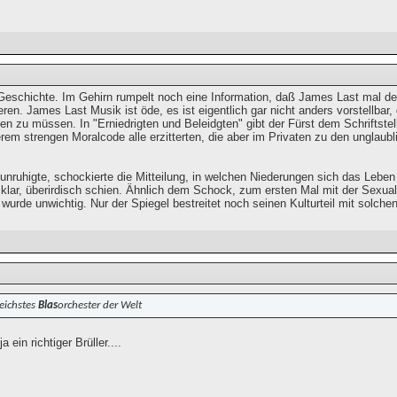
 Geschichte. Im Gehirn rumpelt noch eine Information, daß James Last mal den
ieren. James Last Musik ist öde, es ist eigentlich gar nicht anders vorstellba
llen zu müssen. In "Erniedrigten und Beleidgten" gibt der Fürst dem Schriftstel
em strengen Moralcode alle erzitterten, die aber im Privaten zu den unglaubl
unruhigte, schockierte die Mitteilung, in welchen Niederungen sich das Leb
klar, überirdisch schien. Ähnlich dem Schock, zum ersten Mal mit der Sexualit
 wurde unwichtig. Nur der Spiegel bestreitet noch seinen Kulturteil mit solch
reichstes
Blas
orchester der Welt
a ein richtiger Brüller....