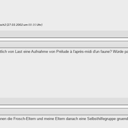
osch2 (27.03.2002 um
00:35
Uhr)
ntlich von Last eine Aufnahme von Prélude à l'après-midi d'un faune? Würde p
nnen die Frosch-Eltern und meine Eltern danach eine Selbsthilfegruppe gruen