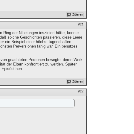
Zitieren
#21
 Ring der Nibelungen insziniert hätte, konnte
r, daß solche Geschichten passieren, diese Leere
ler ein Beispiel einer höchst tugendhaften
ichsten Perversionen fähig war. Ein benutzes
en von geachteten Personen bewegte, deren Werk
ät der Eltern konfrontiert zu werden. Später
en Episödchen.
Zitieren
#22