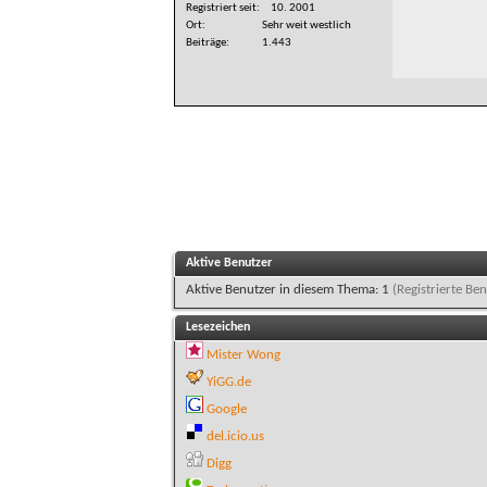
Registriert seit
10. 2001
Ort
Sehr weit westlich
Beiträge
1.443
Aktive Benutzer
Aktive Benutzer in diesem Thema: 1
(Registrierte Ben
Lesezeichen
Mister Wong
YiGG.de
Google
del.icio.us
Digg