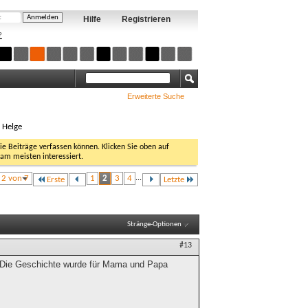
Hilfe
Registrieren
?
Erweiterte Suche
, Helge
Sie Beiträge verfassen können. Klicken Sie oben auf
 am meisten interessiert.
e 2 von 7
1
2
3
4
...
Erste
Letzte
Stränge-Optionen
#13
 Die Geschichte wurde für Mama und Papa