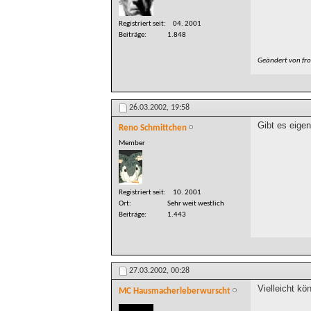
Registriert seit
04. 2001
Beiträge
1.848
Geändert von fr
26.03.2002,
19:58
Gibt es eige
Reno Schmittchen
Member
Registriert seit
10. 2001
Ort
Sehr weit westlich
Beiträge
1.443
27.03.2002,
00:28
Vielleicht kö
MC Hausmacherleberwurscht