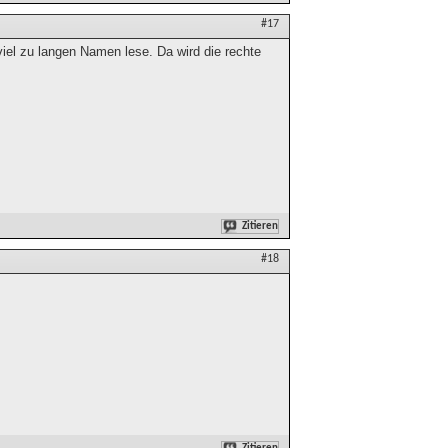
#17
el zu langen Namen lese. Da wird die rechte
Zitieren
#18