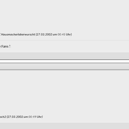
C Hausmacherleberwurscht (27.03.2002 um
00:45
Uhr)
e Fans !
osch2 (27.03.2002 um
00:49
Uhr)