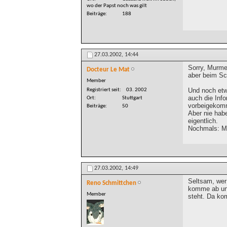
wo der Papst noch was gilt
Beiträge
188
27.03.2002,
14:44
Sorry, Murme
Docteur Le Mat
aber beim Sch
Member
Und noch et
Registriert seit
03. 2002
auch die Info
Ort
Stuttgart
vorbeigekomm
Beiträge
50
Aber nie hab
eigentlich.
Nochmals: Mer
27.03.2002,
14:49
Seltsam, wer 
Reno Schmittchen
komme ab und
Member
steht. Da ko