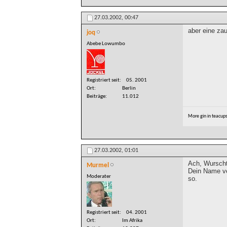
27.03.2002,
00:47
aber eine zau
joq
Abebe Lowumbo
Registriert seit
05. 2001
Ort
Berlin
Beiträge
11.012
More gin in teacup
27.03.2002,
01:01
Ach, Wurschtl
Murmel
Dein Name ve
Moderater
so.
Registriert seit
04. 2001
Ort
Im Afrika