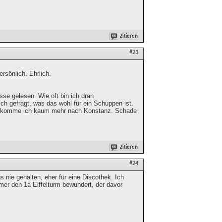
Zitieren
#23
rsönlich. Ehrlich.
sse gelesen. Wie oft bin ich dran
h gefragt, was das wohl für ein Schuppen ist.
etzt komme ich kaum mehr nach Konstanz. Schade
Zitieren
#24
s nie gehalten, eher für eine Discothek. Ich
r den 1a Eiffelturm bewundert, der davor