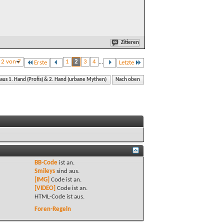
Zitieren
e 2 von 7
1
2
3
4
...
Erste
Letzte
 aus 1. Hand (Profis) & 2. Hand (urbane Mythen)
Nach oben
BB-Code
ist
an
.
Smileys
sind
aus
.
[IMG]
Code ist
an
.
[VIDEO]
Code ist
an
.
HTML-Code ist
aus
.
Foren-Regeln