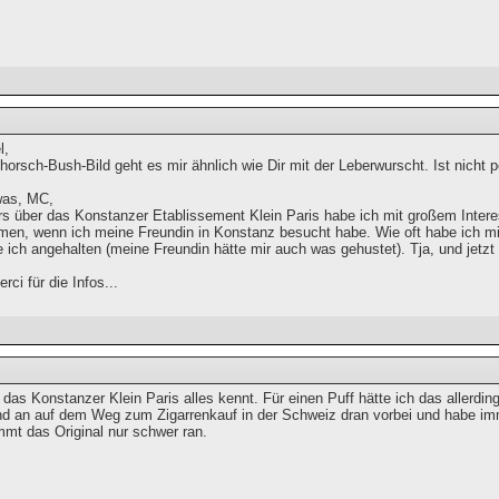
l,
orsch-Bush-Bild geht es mir ähnlich wie Dir mit der Leberwurscht. Ist nicht pe
was, MC,
rs über das Konstanzer Etablissement Klein Paris habe ich mit großem Intere
en, wenn ich meine Freundin in Konstanz besucht habe. Wie oft habe ich mic
e ich angehalten (meine Freundin hätte mir auch was gehustet). Tja, und j
ci für die Infos...
das Konstanzer Klein Paris alles kennt. Für einen Puff hätte ich das allerding
 an auf dem Weg zum Zigarrenkauf in der Schweiz dran vorbei und habe imme
mmt das Original nur schwer ran.