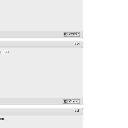
Zitieren
#14
assen.
Zitieren
#15
den.