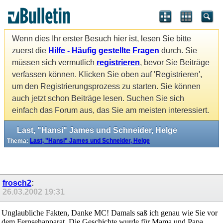
Wenn dies Ihr erster Besuch hier ist, lesen Sie bitte
zuerst die
Hilfe - Häufig gestellte Fragen
durch. Sie
müssen sich vermutlich
registrieren
, bevor Sie Beiträge
verfassen können. Klicken Sie oben auf 'Registrieren',
um den Registrierungsprozess zu starten. Sie können
auch jetzt schon Beiträge lesen. Suchen Sie sich
einfach das Forum aus, das Sie am meisten interessiert.
Last, "Hansi" James und Schneider, Helge
Thema:
Last, "Hansi" James und Schneider, Helge
frosch2
:
26.03.2002
19:31
Unglaubliche Fakten, Danke MC! Damals saß ich genau wie Sie vor
dem Fernsehapparat. Die Geschichte wurde für Mama und Papa