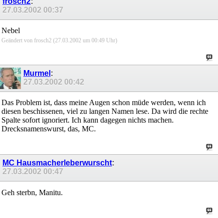
frosch2
:
27.03.2002
00:37
Nebel
Geändert von frosch2 (27.03.2002 um
00:49
Uhr)
Murmel
:
27.03.2002
00:42
Das Problem ist, dass meine Augen schon müde werden, wenn ich
diesen beschissenen, viel zu langen Namen lese. Da wird die rechte
Spalte sofort ignoriert. Ich kann dagegen nichts machen.
Drecksnamenswurst, das, MC.
MC Hausmacherleberwurscht
:
27.03.2002
00:47
Geh sterbn, Manitu.