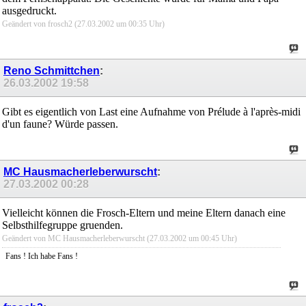
ausgedruckt.
Geändert von frosch2 (27.03.2002 um
00:35
Uhr)
Reno Schmittchen
:
26.03.2002
19:58
Gibt es eigentlich von Last eine Aufnahme von Prélude à l'après-midi
d'un faune? Würde passen.
MC Hausmacherleberwurscht
:
27.03.2002
00:28
Vielleicht können die Frosch-Eltern und meine Eltern danach eine
Selbsthilfegruppe gruenden.
Geändert von MC Hausmacherleberwurscht (27.03.2002 um
00:45
Uhr)
Fans ! Ich habe Fans !