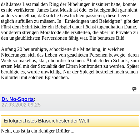
daß James Last mal den Ring der Nibelungen insziniert hätte, konnte
es nie verifzieren. James Last Musik ist öde, es ist eigentlich gar nicht
anders vorstellbar, daß solche Geschichten passieren, diese Leere
täglich auffüllen zu müssen. In "Erniedrigten und Beleidgten" gibt der
Fürst dem Schriftsteller ein Beispiel einer höchst tugendhaften Dame,
vor derem strengen Moralcode alle erzitterten, die aber im Privaten zu
den unglaublichsten Perversionen fähig war. Ein benutzes Bild.
Anfang 20 beunruhigte, schockierte die Mitteilung, in welchen
Niederungen sich das Leben von geachteten Personen bewegte, deren
Werk so makellos, klar, überirdisch schien. Ähnlich dem Schock, zum
ersten Mal mit der Sexualität der Eltern konfrontiert zu werden. Später
beruhigte es, wurde unwichtig. Nur der Spiegel bestreitet noch seinen
Kulturteil mit solchen Episödchen.
Dr. No-Sports
:
27.03.2002
09:25
Erfolgreichstes
Blas
orchester der Welt
Nein, das ist ja ein richtiger Brüller....