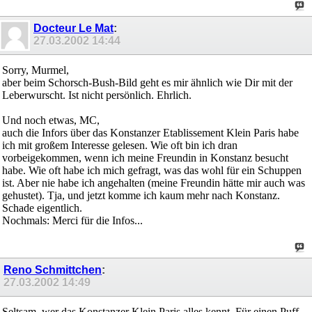
Docteur Le Mat
:
27.03.2002
14:44
Sorry, Murmel,
aber beim Schorsch-Bush-Bild geht es mir ähnlich wie Dir mit der
Leberwurscht. Ist nicht persönlich. Ehrlich.
Und noch etwas, MC,
auch die Infors über das Konstanzer Etablissement Klein Paris habe
ich mit großem Interesse gelesen. Wie oft bin ich dran
vorbeigekommen, wenn ich meine Freundin in Konstanz besucht
habe. Wie oft habe ich mich gefragt, was das wohl für ein Schuppen
ist. Aber nie habe ich angehalten (meine Freundin hätte mir auch was
gehustet). Tja, und jetzt komme ich kaum mehr nach Konstanz.
Schade eigentlich.
Nochmals: Merci für die Infos...
Reno Schmittchen
:
27.03.2002
14:49
Seltsam, wer das Konstanzer Klein Paris alles kennt. Für einen Puff