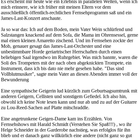
Es erscheint mir heute wie ein Erlebnis in parallelen Welten, wenn ich
mich erinnere, wie ich früher mit meinen Eltern vor dem
ausschließlich öffentlich-rechtlichen Fernsehprogramm saß und ein
James-Last-Konzert anschaute.
Ja so war das: Ich auf dem Boden, mein Vater Wein schlürfend und
Salzstangen knackend auf dem Sofa, die Mama im Ohrensessel, gerne
mal einen kleinen Amaretto zischend. Und im Fernsehen zockte der
Mob, genauer gesagt das James-Last-Orchester und eine
unbestimmbare Horde geriartrischer Herrschaften durch einen
beliebigen Saal irgendwo im Ruhrgebiet. Was mich bannte, waren die
Soli des Trompeters mit der nach oben abgeknickten Trompete, ein
Instrument, dass ich bis dato nie mehr gesehen habe. "Das sind
Vollblutmusiker", sagte mein Vater an diesen Abenden immer voll der
Bewunderung
Eine sympathische Geigerin lud kürzlich zum Geburtsagsumtrunk mit
anderen Geigern, Cellisten und sonstigem Gefiedel. Ich also hin,
obwohl ich keine Note lesen kann und nur ab und zu auf der Guitarre
zu Lou-Reed-Sachen auf Platte mitschraddle.
Eine angetrunkene Geigen-Dame kam ins Erzählen. Von
Fernsehshows mit Harald Schmidt (Verstehen Sie Spaß!!!) , wo ihr
Helge Schneider in der Garderobe nachstieg, was erfolglos für ihn
blieb und er danach ganz willkürlich eine andere (nicht ganz so gut