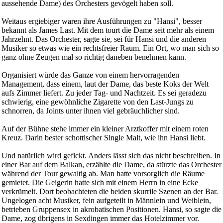
aussehende Dame) des Orchesters gevögelt haben soll.
Weitaus ergiebiger waren ihre Ausführungen zu "Hansi", besser
bekannt als James Last. Mit dem tourt die Dame seit mehr als einem
Jahrzehnt. Das Orchester, sagte sie, sei für Hansi und die anderen
Musiker so etwas wie ein rechtsfreier Raum. Ein Ort, wo man sich so
ganz ohne Zeugen mal so richtig daneben benehmen kann.
Organisiert würde das Ganze von einem hervorragenden
Management, dass einem, laut der Dame, das beste Koks der Welt
aufs Zimmer liefert. Zu jeder Tag- und Nachtzeit. Es sei geradezu
schwierig, eine gewöhnliche Zigarette von den Last-Jungs zu
schnorren, da Joints unter ihnen viel gebräuchlicher sind.
Auf der Bühne stehe immer ein kleiner Arztkoffer mit einem roten
Kreuz. Darin bester schottischer Single Malt, wie ihn Hansi liebt.
Und natürlich wird gefickt. Anders lässt sich das nicht beschreiben. In
einer Bar auf dem Balkan, erzählte die Dame, da stürzte das Orchester
während der Tour gewaltig ab. Man hatte vorsorglich die Räume
gemietet. Die Geigerin hatte sich mit einem Herrn in eine Ecke
verkrümelt. Dort beobachteten die beiden skurrile Szenen an der Bar.
Ungelogen acht Musiker, fein aufgeteilt in Männlein und Weiblein,
betrieben Gruppensex in akrobatischen Positionen. Hansi, so sagte die
Dame, zog übrigens in Sexdingen immer das Hotelzimmer vor.