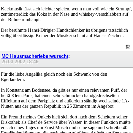
Kackmusik lässt sich leichter spielen, wenn man voll wie ein Strumpf,
zentimeterdick das Koks in der Nase und whiskey-verschlabbert auf
der Bühne rumhängt.
Der berühmte Hansi-Dirigier-Handschlenker ist übrigens tatsächlich
völlig überflüssig. Keiner der Musiker schaut auf Hansis Zeichen.
MC Hausmacherleberwurscht
:
26.03.2002
18:49
Für die liebe Angelika gleich noch ein Schwank von den
Egerländern:
In Konstanz am Bodensee, da gibt es nur einen relevanten Puff. der
heißt Klein-Paris, hat einen sehr schmucken handgedrechselten
Eiffelturm auf dem Parkplatz und außerdem ständig wechselnde 1A-
Nutten aus der ganzen Republik in 25 Zimmern im Angebot.
Ein Freund meines Onkels hielt sich dort nach dem Scheitern seiner
Diskothek als Chef de Service über Wasser. In dieser Funktion mußte
er sich eines Tages um Ernst Mosch und seine sage und schreibe 40
Egerländer kümmern, die nach einem zünftigen Auftritt am See gerne