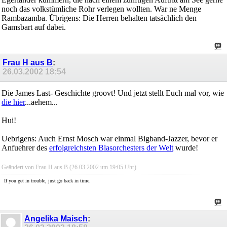
noch das volkstümliche Rohr verlegen wollten. War ne Menge
Rambazamba. Übrigens: Die Herren behalten tatsächlich den
Gamsbart auf dabei.
Frau H aus B
:
26.03.2002
18:54
Die James Last- Geschichte groovt! Und jetzt stellt Euch mal vor, wie
die hier
...aehem...
Hui!
Uebrigens: Auch Ernst Mosch war einmal Bigband-Jazzer, bevor er
Anfuehrer des
erfolgreichsten Blasorchesters der Welt
wurde!
Geändert von Frau H aus B (26.03.2002 um
19:05
Uhr)
If you get in trouble, just go back in time.
Angelika Maisch
: