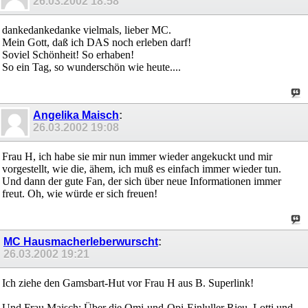
26.03.2002
18:58
dankedankedanke vielmals, lieber MC.
Mein Gott, daß ich DAS noch erleben darf!
Soviel Schönheit! So erhaben!
So ein Tag, so wunderschön wie heute....
Angelika Maisch
:
26.03.2002
19:08
Frau H, ich habe sie mir nun immer wieder angekuckt und mir
vorgestellt, wie die, ähem, ich muß es einfach immer wieder tun.
Und dann der gute Fan, der sich über neue Informationen immer
freut. Oh, wie würde er sich freuen!
MC Hausmacherleberwurscht
:
26.03.2002
19:21
Ich ziehe den Gamsbart-Hut vor Frau H aus B. Superlink!
Und Frau Maisch: Über die Omi-und-Opi-Einluller Rieu, Lotti und