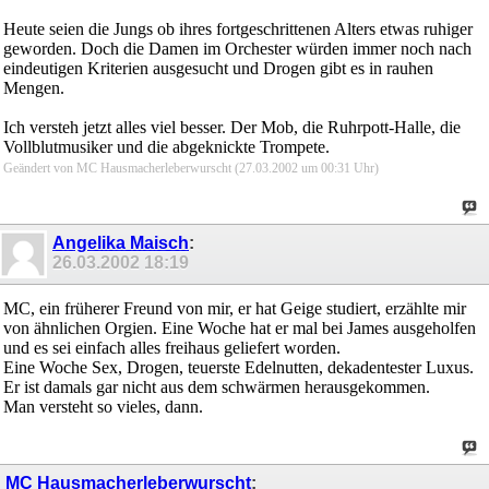
Heute seien die Jungs ob ihres fortgeschrittenen Alters etwas ruhiger
geworden. Doch die Damen im Orchester würden immer noch nach
eindeutigen Kriterien ausgesucht und Drogen gibt es in rauhen
Mengen.
Ich versteh jetzt alles viel besser. Der Mob, die Ruhrpott-Halle, die
Vollblutmusiker und die abgeknickte Trompete.
Geändert von MC Hausmacherleberwurscht (27.03.2002 um
00:31
Uhr)
Angelika Maisch
:
26.03.2002
18:19
MC, ein früherer Freund von mir, er hat Geige studiert, erzählte mir
von ähnlichen Orgien. Eine Woche hat er mal bei James ausgeholfen
und es sei einfach alles freihaus geliefert worden.
Eine Woche Sex, Drogen, teuerste Edelnutten, dekadentester Luxus.
Er ist damals gar nicht aus dem schwärmen herausgekommen.
Man versteht so vieles, dann.
MC Hausmacherleberwurscht
: