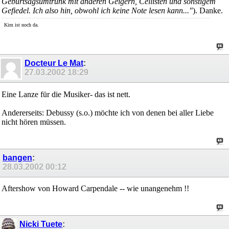
Geburtsagsumtrunk mit anderen Geigern, Cellisten und sonstigem
Gefiedel. Ich also hin, obwohl ich keine Note lesen kann..."
). Danke.
Kim ist noch da.
Docteur Le Mat
:
27.03.2002
18:29
Eine Lanze für die Musiker- das ist nett.
Andererseits: Debussy (s.o.) möchte ich von denen bei aller Liebe
nicht hören müssen.
bangen
:
28.03.2002
00:12
Aftershow von Howard Carpendale -- wie unangenehm !!
Nicki Tuete
: