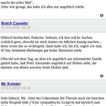
macht der jedes Mal".
Aber wie gesagt, das habe ich alles nur angeblich erlebt.
Butch Cassidy
:
27.03.2002
16:15
Hübsch beobachtet, Padrone. Seltsam, ich lese solche Sachen
wirklich gern, obwohl sie mich immer ein bißchen traurig machen -
denn wenn das so weitergeht, dann habe ich, bis ich, sagen wir mal,
45 bin, bestimmt überhaupts gar keine Illusionen mehr.
Obwohl seit dem Tag, an dem ich angeblich aus informierter Quelle
gehört habe, daß Peter Alexander angeblich auf Buben steht, die
meisten von denen sowieso beim Deibel sind.
Mr. Knister
:
27.03.2002
16:44
Sehr hübsch, Mc. Aber bei Unkenntnis der Theorie auch ein bisschen
mehr Respekt bitte (
"Eine sympathische Geigerin lud kürzlich zum