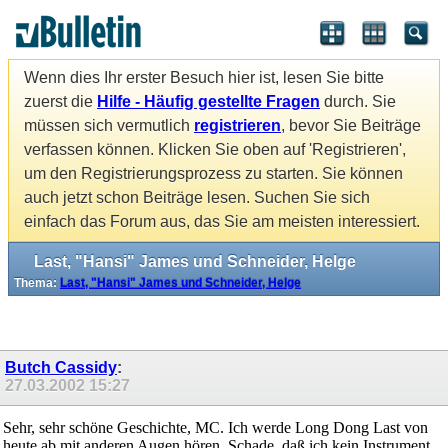
Wenn dies Ihr erster Besuch hier ist, lesen Sie bitte
zuerst die
Hilfe - Häufig gestellte Fragen
durch. Sie
müssen sich vermutlich
registrieren
, bevor Sie Beiträge
verfassen können. Klicken Sie oben auf 'Registrieren',
um den Registrierungsprozess zu starten. Sie können
auch jetzt schon Beiträge lesen. Suchen Sie sich
einfach das Forum aus, das Sie am meisten interessiert.
Last, "Hansi" James und Schneider, Helge
Thema:
Last, "Hansi" James und Schneider, Helge
Butch Cassidy
:
27.03.2002
15:27
Sehr, sehr schöne Geschichte, MC. Ich werde Long Dong Last von
heute ab mit anderen Augen hören. Schade, daß ich kein Instrument