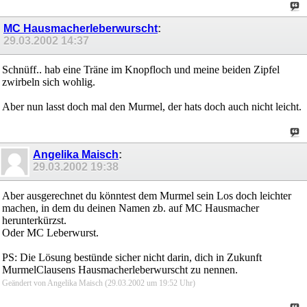
MC Hausmacherleberwurscht
:
29.03.2002
14:37
Schnüff.. hab eine Träne im Knopfloch und meine beiden Zipfel
zwirbeln sich wohlig.
Aber nun lasst doch mal den Murmel, der hats doch auch nicht leicht.
Angelika Maisch
:
29.03.2002
19:38
Aber ausgerechnet du könntest dem Murmel sein Los doch leichter
machen, in dem du deinen Namen zb. auf MC Hausmacher
herunterkürzst.
Oder MC Leberwurst.
PS: Die Lösung bestünde sicher nicht darin, dich in Zukunft
MurmelClausens Hausmacherleberwurscht zu nennen.
Geändert von Angelika Maisch (29.03.2002 um
19:52
Uhr)