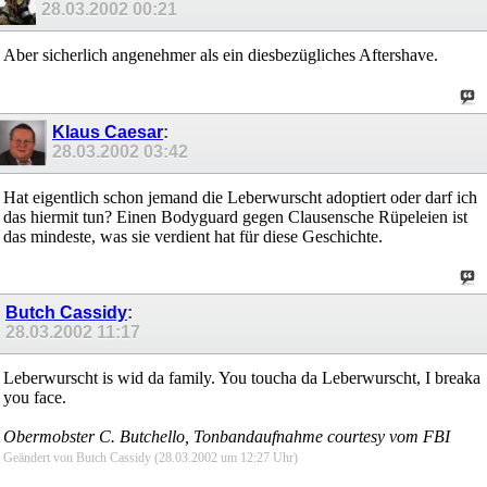
28.03.2002
00:21
Aber sicherlich angenehmer als ein diesbezügliches Aftershave.
Klaus Caesar
:
28.03.2002
03:42
Hat eigentlich schon jemand die Leberwurscht adoptiert oder darf ich
das hiermit tun? Einen Bodyguard gegen Clausensche Rüpeleien ist
das mindeste, was sie verdient hat für diese Geschichte.
Butch Cassidy
:
28.03.2002
11:17
Leberwurscht is wid da family. You toucha da Leberwurscht, I breaka
you face.
Obermobster C. Butchello, Tonbandaufnahme courtesy vom FBI
Geändert von Butch Cassidy (28.03.2002 um
12:27
Uhr)