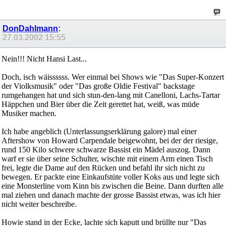
DonDahlmann
:
27.03.2002
15:55
Nein!!! Nicht Hansi Last...
Doch, isch wäissssss. Wer einmal bei Shows wie "Das Super-Konzert
der Violksmusik" oder "Das große Oldie Festival" backstage
rumgehangen hat und sich stun-den-lang mit Canelloni, Lachs-Tartar
Häppchen und Bier über die Zeit gerettet hat, weiß, was müde
Musiker machen.
Ich habe angeblich (Unterlassungserklärung galore) mal einer
Aftershow von Howard Carpendale beigewohnt, bei der der riesige,
rund 150 Kilo schwere schwarze Bassist ein Mädel auszog. Dann
warf er sie über seine Schulter, wischte mit einem Arm einen Tisch
frei, legte die Dame auf den Rücken und befahl ihr sich nicht zu
bewegen. Er packte eine Einkaufstüte voller Koks aus und legte sich
eine Monsterline vom Kinn bis zwischen die Beine. Dann durften alle
mal ziehen und danach machte der grosse Bassist etwas, was ich hier
nicht weiter beschreibe.
Howie stand in der Ecke, lachte sich kaputt und brüllte nur "Das