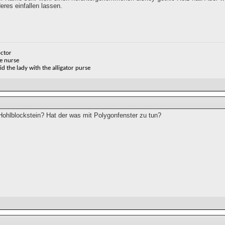
res einfallen lassen.
octor
e nurse
id the lady with the alligator purse
 Hohlblockstein? Hat der was mit Polygonfenster zu tun?