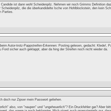
 Candide ist dann wohl Scheidenpilz. Nehmen wir noch Grimms Definition dazu
 Scheidenpilz, die die überkandidelte Ische von Hohlblockstein, den kein Sc
n Parties.
 beim Autor-trotz-Pappstreifen-Erkennen: Posting gelesen, gedacht: Klede!, Pa
u Ford sicher auch geklappt, aber da hing der Streifen noch nicht wieder da.
ich doch nur Zipser mein Passwort geliehen.
lich" also, von "naupen" und "ungeheuerlich"? Ein Druckfehler gar? Aber bit
wert, das waere ja noch bekloppter. Mich stoert auch groesstenteils nur, da