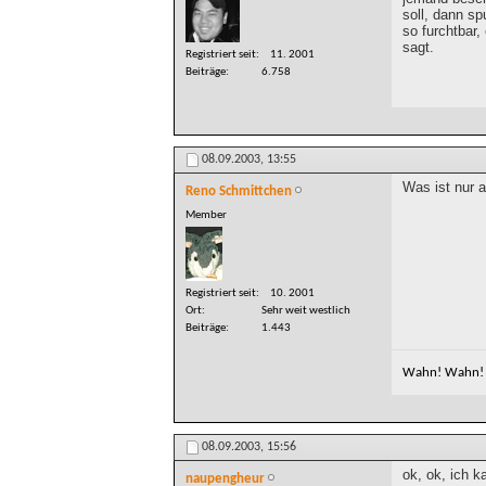
soll, dann sp
so furchtbar,
sagt.
Registriert seit
11. 2001
Beiträge
6.758
08.09.2003,
13:55
Was ist nur 
Reno Schmittchen
Member
Registriert seit
10. 2001
Ort
Sehr weit westlich
Beiträge
1.443
Wahn! Wahn! 
08.09.2003,
15:56
ok, ok, ich k
naupengheur