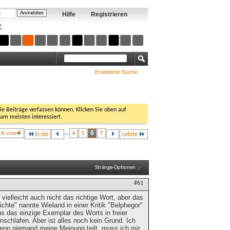
Hilfe
Registrieren
?
Erweiterte Suche
Sie Beiträge verfassen können. Klicken Sie oben auf
 am meisten interessiert.
e 6 von 7
...
4
5
6
7
Erste
Letzte
Stränge-Optionen
#61
 vielleicht auch nicht das richtige Wort, aber das
chte" nannte Wieland in einer Kritik "Belphegor"
s das einzige Exemplar des Worts in freier
schlafen. Aber ist alles noch kein Grund. Ich
enn niemand meine Meinung teilt, muss ich mir