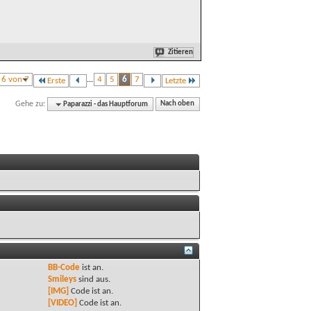
Zitieren
e 6 von 7
...
4
5
6
7
Erste
Letzte
Gehe zu:
Paparazzi - das Hauptforum
Nach oben
BB-Code
ist
an
.
Smileys
sind
aus
.
[IMG]
Code ist
an
.
[VIDEO]
Code ist
an
.