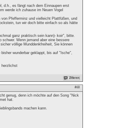
el, d.h., es fängt nach dem Einnaupen erst
zdem werde ich zuhause im Neuen Vogel
von Pfefferminz und vielleicht Plattfüßen, und
ckstein, tun wir doch bitte einfach so als hätte
hmal ganz praktisch sein kann)- koir", bitte.
 so schwer. Wenn jemand aber eine bessere
 sicher völlige Munddenkfreiheit, Sie können
 bisher wunderbar geklappt, bis auf "Ische",
 herzlichst
Zitieren
#68
nicht genug, denn ich möchte auf den Song "Nick
met hat.
 Lieblingsbands machen kann.