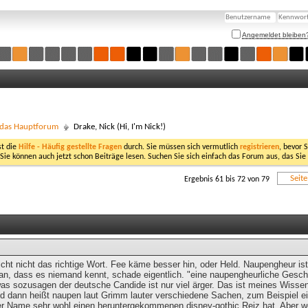
Angemeldet bleiben
- das Hauptforum
Drake, Nick (Hi, I'm Nick!)
st die
Hilfe - Häufig gestellte Fragen
durch. Sie müssen sich vermutlich
registrieren
, bevor 
 Sie können auch jetzt schon Beiträge lesen. Suchen Sie sich einfach das Forum aus, das Sie
Seit
Ergebnis 61 bis 72 von 79
leicht nicht das richtige Wort. Fee käme besser hin, oder Held. Naupengheur ist
ran, dass es niemand kennt, schade eigentlich. "eine naupengheurliche Geschi
as sozusagen der deutsche Candide ist nur viel ärger. Das ist meines Wissen
d dann heißt naupen laut Grimm lauter verschiedene Sachen, zum Beispiel ein
er Name sehr wohl einen heruntergekommenen disney-gothic Reiz hat. Aber w