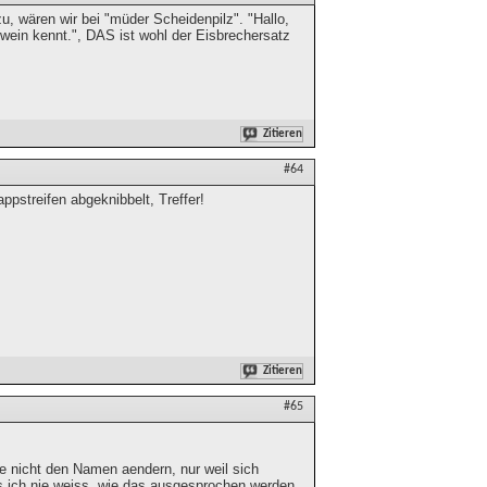
, wären wir bei "müder Scheidenpilz". "Hallo,
hwein kennt.", DAS ist wohl der Eisbrechersatz
Zitieren
#64
ppstreifen abgeknibbelt, Treffer!
Zitieren
#65
te nicht den Namen aendern, nur weil sich
ss ich nie weiss, wie das ausgesprochen werden