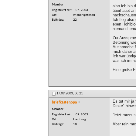
Member
also ich bin 
überhaupt an
Registriert seit
07. 2003
nachschauen, 
Ort
wienbrigittenau
Ich flog als
Beiträge
22
eben Hohlbloc
niemand jema
Zur Aussprach
Betonung wie
Aussprache fi
mich daher a
Ich war übrig
was ich imme
Eine große En
17.09.2003,
00:21
Es tut mir j
briefkastenopa
Drake" hinwe
Member
Jetzt muss s
Registriert seit
09. 2003
Ort
Hamburg
Aber rein mus
Beiträge
18