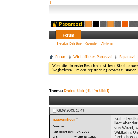
†
Forum
Heutige Beiträge
Kalender
Aktionen
Forum
Wir höflichen Paparazzi
Paparazzi 
Wenn dies Ihr erster Besuch hier ist, lesen Sie bitte zuer
'Registrieren', um den Registrierungsprozess zu starten.
Thema:
Drake, Nick (Hi, I'm Nick!)
08.09.2003,
12:43
Kerl ist viel
naupengheur
liegt eher da
Member
von Wezel, w
Wildbahn. Un
Registriert seit
07. 2003
fand, dass d
Ort
wienbrigittenau