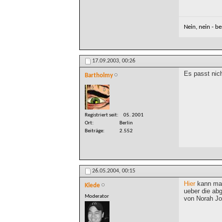
Nein, nein - b
17.09.2003,
00:26
Es passt nich
Bartholmy
Registriert seit
05. 2001
Ort
Berlin
Beiträge
2.552
26.05.2004,
00:15
Hier
kann man
Klede
ueber die abg
Moderator
von Norah Jon