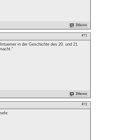
Zitieren
#71
rtuemer in der Geschichte des 20. und 21.
emacht."
Zitieren
#72
mehr.