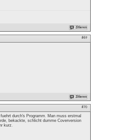
Zitieren
#69
Zitieren
#70
 fuehrt durch's Programm. Man muss erstmal
bsurde, bekackte, schlicht dumme Coverversion
r kurz.