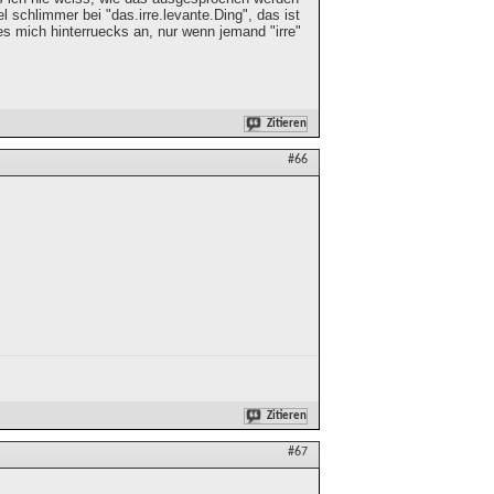
el schlimmer bei "das.irre.levante.Ding", das ist
es mich hinterruecks an, nur wenn jemand "irre"
Zitieren
#66
Zitieren
#67