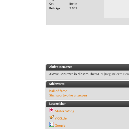
Ort
Berlin
Beiträge
2.052
Aktive Benutzer
Aktive Benutzer in diesem Thema: 1
(Registrierte Ben
Stichworte
hall of fame
Stichwortwolke anzeigen
Lesezeichen
Mister Wong
YiGG.de
Google