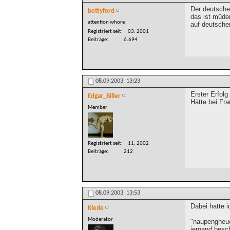
Der deutsche
bettyford
das ist müder
attention whore
auf deutsche
Registriert seit
03. 2001
Beiträge
6.694
08.09.2003,
13:23
Erster Erfolg
Edgar_Biller
Hätte bei Fra
Member
Registriert seit
11. 2002
Beiträge
212
08.09.2003,
13:53
Dabei hatte 
Klede
Moderator
"naupengheuer
jemand besch