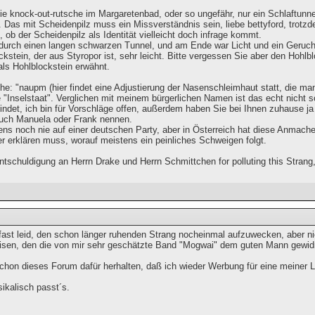
die knock-out-rutsche im Margaretenbad, oder so ungefähr, nur ein Schlaftunn
. Das mit Scheidenpilz muss ein Missverständnis sein, liebe bettyford, trot
ob der Scheidenpilz als Identität vielleicht doch infrage kommt.
o durch einen langen schwarzen Tunnel, und am Ende war Licht und ein Geruch 
kstein, der aus Styropor ist, sehr leicht. Bitte vergessen Sie aber den Hohlblo
ls Hohlblockstein erwähnt.
e: "naupm (hier findet eine Adjustierung der Nasenschleimhaut statt, die manc
 "Inselstaat". Verglichen mit meinem bürgerlichen Namen ist das echt nicht
ndet, ich bin für Vorschläge offen, außerdem haben Sie bei Ihnen zuhause ja
uch Manuela oder Frank nennen.
ens noch nie auf einer deutschen Party, aber in Österreich hat diese Anmache
r erklären muss, worauf meistens ein peinliches Schweigen folgt.
tschuldigung an Herrn Drake und Herrn Schmittchen for polluting this Strang,
a fast leid, den schon länger ruhenden Strang nocheinmal aufzuwecken, aber 
isen, den die von mir sehr geschätzte Band "Mogwai" dem guten Mann gewid
chon dieses Forum dafür herhalten, daß ich wieder Werbung für eine meiner
ikalisch passt´s.