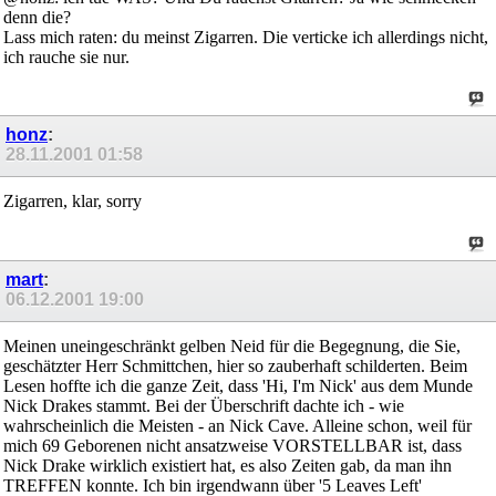
denn die?
Lass mich raten: du meinst Zigarren. Die verticke ich allerdings nicht,
ich rauche sie nur.
honz
:
28.11.2001
01:58
Zigarren, klar, sorry
mart
:
06.12.2001
19:00
Meinen uneingeschränkt gelben Neid für die Begegnung, die Sie,
geschätzter Herr Schmittchen, hier so zauberhaft schilderten. Beim
Lesen hoffte ich die ganze Zeit, dass 'Hi, I'm Nick' aus dem Munde
Nick Drakes stammt. Bei der Überschrift dachte ich - wie
wahrscheinlich die Meisten - an Nick Cave. Alleine schon, weil für
mich 69 Geborenen nicht ansatzweise VORSTELLBAR ist, dass
Nick Drake wirklich existiert hat, es also Zeiten gab, da man ihn
TREFFEN konnte. Ich bin irgendwann über '5 Leaves Left'