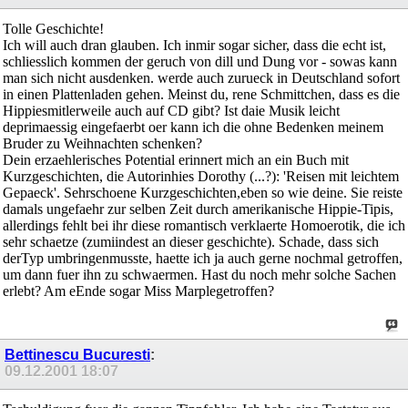
Tolle Geschichte!
Ich will auch dran glauben. Ich inmir sogar sicher, dass die echt ist,
schliesslich kommen der geruch von dill und Dung vor - sowas kann
man sich nicht ausdenken. werde auch zurueck in Deutschland sofort
in einen Plattenladen gehen. Meinst du, rene Schmittchen, dass es die
Hippiesmitlerweile auch auf CD gibt? Ist daie Musik leicht
deprimaessig eingefaerbt oer kann ich die ohne Bedenken meinem
Bruder zu Weihnachten schenken?
Dein erzaehlerisches Potential erinnert mich an ein Buch mit
Kurzgeschichten, die Autorinhies Dorothy (...?): 'Reisen mit leichtem
Gepaeck'. Sehrschoene Kurzgeschichten,eben so wie deine. Sie reiste
damals ungefaehr zur selben Zeit durch amerikanische Hippie-Tipis,
allerdings fehlt bei ihr diese romantisch verklaerte Homoerotik, die ich
sehr schaetze (zumiindest an dieser geschichte). Schade, dass sich
derTyp umbringenmusste, haette ich ja auch gerne nochmal getroffen,
um dann fuer ihn zu schwaermen. Hast du noch mehr solche Sachen
erlebt? Am eEnde sogar Miss Marplegetroffen?
Bettinescu Bucuresti
:
09.12.2001
18:07