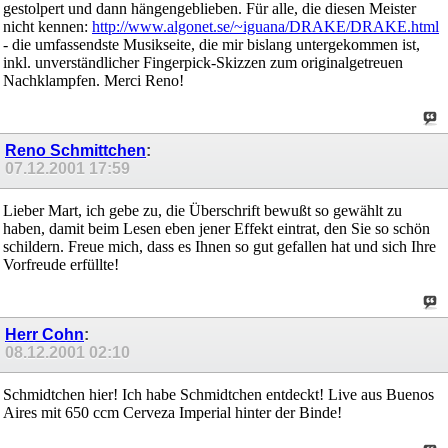
gestolpert und dann hängengeblieben. Für alle, die diesen Meister
nicht kennen:
http://www.algonet.se/~iguana/DRAKE/DRAKE.html
- die umfassendste Musikseite, die mir bislang untergekommen ist,
inkl. unverständlicher Fingerpick-Skizzen zum originalgetreuen
Nachklampfen. Merci Reno!
Reno Schmittchen
:
07.12.2001
17:59
Lieber Mart, ich gebe zu, die Überschrift bewußt so gewählt zu
haben, damit beim Lesen eben jener Effekt eintrat, den Sie so schön
schildern. Freue mich, dass es Ihnen so gut gefallen hat und sich Ihre
Vorfreude erfüllte!
Herr Cohn
:
08.12.2001
02:10
Schmidtchen hier! Ich habe Schmidtchen entdeckt! Live aus Buenos
Aires mit 650 ccm Cerveza Imperial hinter der Binde!