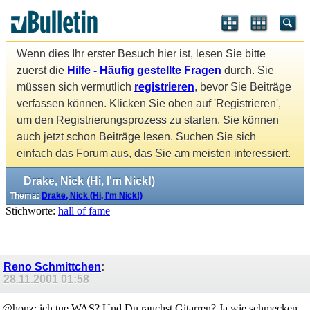
Wenn dies Ihr erster Besuch hier ist, lesen Sie bitte
zuerst die
Hilfe - Häufig gestellte Fragen
durch. Sie
müssen sich vermutlich
registrieren
, bevor Sie Beiträge
verfassen können. Klicken Sie oben auf 'Registrieren',
um den Registrierungsprozess zu starten. Sie können
auch jetzt schon Beiträge lesen. Suchen Sie sich
einfach das Forum aus, das Sie am meisten interessiert.
Drake, Nick (Hi, I'm Nick!)
Thema:
Drake, Nick (Hi, I'm Nick!)
Stichworte:
hall of fame
Reno Schmittchen
:
28.11.2001
01:58
@honz: ich tue WAS? Und Du rauchst Gitarren? Ja wie schmecken