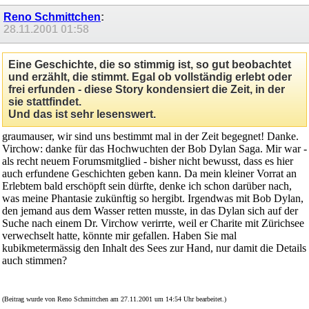
Reno Schmittchen
:
28.11.2001
01:58
Eine Geschichte, die so stimmig ist, so gut beobachtet
und erzählt, die stimmt. Egal ob vollständig erlebt oder
frei erfunden - diese Story kondensiert die Zeit, in der
sie stattfindet.
Und das ist sehr lesenswert.
graumauser, wir sind uns bestimmt mal in der Zeit begegnet! Danke.
Virchow: danke für das Hochwuchten der Bob Dylan Saga. Mir war -
als recht neuem Forumsmitglied - bisher nicht bewusst, dass es hier
auch erfundene Geschichten geben kann. Da mein kleiner Vorrat an
Erlebtem bald erschöpft sein dürfte, denke ich schon darüber nach,
was meine Phantasie zukünftig so hergibt. Irgendwas mit Bob Dylan,
den jemand aus dem Wasser retten musste, in das Dylan sich auf der
Suche nach einem Dr. Virchow verirrte, weil er Charite mit Zürichsee
verwechselt hatte, könnte mir gefallen. Haben Sie mal
kubikmetermässig den Inhalt des Sees zur Hand, nur damit die Details
auch stimmen?
(Beitrag wurde von Reno Schmittchen am 27.11.2001 um 14:54 Uhr bearbeitet.)