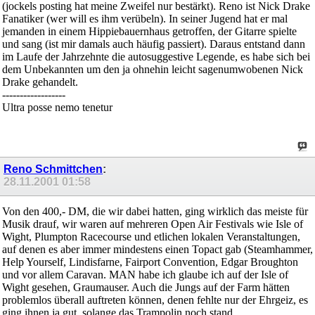
(jockels posting hat meine Zweifel nur bestärkt). Reno ist Nick Drake
Fanatiker (wer will es ihm verübeln). In seiner Jugend hat er mal
jemanden in einem Hippiebauernhaus getroffen, der Gitarre spielte
und sang (ist mir damals auch häufig passiert). Daraus entstand dann
im Laufe der Jahrzehnte die autosuggestive Legende, es habe sich bei
dem Unbekannten um den ja ohnehin leicht sagenumwobenen Nick
Drake gehandelt.
------------------
Ultra posse nemo tenetur
Reno Schmittchen
:
28.11.2001
01:58
Von den 400,- DM, die wir dabei hatten, ging wirklich das meiste für
Musik drauf, wir waren auf mehreren Open Air Festivals wie Isle of
Wight, Plumpton Racecourse und etlichen lokalen Veranstaltungen,
auf denen es aber immer mindestens einen Topact gab (Steamhammer,
Help Yourself, Lindisfarne, Fairport Convention, Edgar Broughton
und vor allem Caravan. MAN habe ich glaube ich auf der Isle of
Wight gesehen, Graumauser. Auch die Jungs auf der Farm hätten
problemlos überall auftreten können, denen fehlte nur der Ehrgeiz, es
ging ihnen ja gut, solange das Trampolin noch stand.