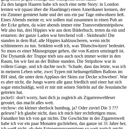
Zu den langen Haaren habe ich noch eine nette Story: in London
lernten wir (quasi über die Haarlänge) einen Amerikaner kennen, der
ein Zimmer gemietet hatte und der uns ein par Tage mitwohnen ließ.
Eines Abends meinte er, wir sollten mal zusammen in einen Pub an
der Ecke gehen, da wäre abends immer eine Transvestitenstripshow.
Wir also hin, drei Hippies wie aus dem Bilderbuch, treten da ein und
erstarren: der ganze Laden war brechend voll - Skinheads! Die
standen in dem Ruf, alle Hippies kahlzuscheren, wenn nicht
schlimmeres zu tun. Seitdem weiß ich, was 'Blutschwitzen' bedeutet.
So muss es einer Mäusegruppe gehen, die von Katzen umzingelt ist.
Die Dynamik der Truppe trieb uns auch noch immer weiter in den
Raum, bis wir fast an der Bühne standen. Die Stripshow war in
vollem Gange, und ich dachte noch: 'Schade, dass das letzte, was ich
in meinem Leben sehe, zwei Typen mit heliumgefüllten Ballons im
BH sind, die unter dem Applaus der Skins zur Decke schweben'. War
es aber nicht, die Jungs waren alle ganz friedlich und einer hat sich
sogar entschuldigt, weil er mir mit seinen Stiefeln auf die Jesuslatsche
getreten hat.
jockel1: don't worry, hast dich ja zugleich als Zigarrenweltleser
geoutet, das macht alles wett.
virchow: ein kleiner sherlock humbug, ja? Oder zuviel Die 3 ???
gelesen? Ich glaube nicht, dass ich mich hier rechtfertigen muss.
Fanatiker bin ich von gar nichts. Die Geschichte in der Zigarrenwelt
habe ich vor ein paar Monaten gschrieben, das ganze ist 31 Jahre her,
ich weiß nicht, ob dein Erinnerungsvermögen so weit zurück reicht.