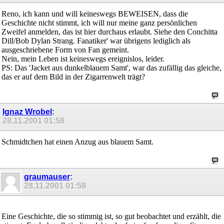
Reno, ich kann und will keineswegs BEWEISEN, dass die
Geschichte nicht stimmt, ich will nur meine ganz persönlichen
Zweifel anmelden, das ist hier durchaus erlaubt. Siehe den Conchitta
Dill/Bob Dylan Strang. Fanatiker' war übrigens lediglich als
ausgeschriebene Form von Fan gemeint.
Nein, mein Leben ist keineswegs ereignislos, leider.
PS: Das 'Jacket aus dunkelblauem Samt', war das zufällig das gleiche,
das er auf dem Bild in der Zigarrenwelt trägt?
Ignaz Wrobel
:
28.11.2001
01:58
Schmidtchen hat einen Anzug aus blauem Samt.
graumauser
:
28.11.2001
01:58
Eine Geschichte, die so stimmig ist, so gut beobachtet und erzählt, die