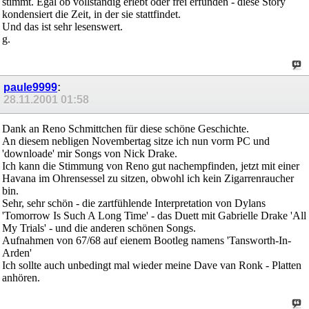
stimmt. Egal ob vollständig erlebt oder frei erfunden - diese Story
kondensiert die Zeit, in der sie stattfindet.
Und das ist sehr lesenswert.
g.
paule9999
:
28.11.2001
01:58
Dank an Reno Schmittchen für diese schöne Geschichte.
An diesem nebligen Novembertag sitze ich nun vorm PC und
'downloade' mir Songs von Nick Drake.
Ich kann die Stimmung von Reno gut nachempfinden, jetzt mit einer
Havana im Ohrensessel zu sitzen, obwohl ich kein Zigarrenraucher
bin.
Sehr, sehr schön - die zartfühlende Interpretation von Dylans
'Tomorrow Is Such A Long Time' - das Duett mit Gabrielle Drake 'All
My Trials' - und die anderen schönen Songs.
Aufnahmen von 67/68 auf eienem Bootleg namens 'Tansworth-In-
Arden'
Ich sollte auch unbedingt mal wieder meine Dave van Ronk - Platten
anhören.