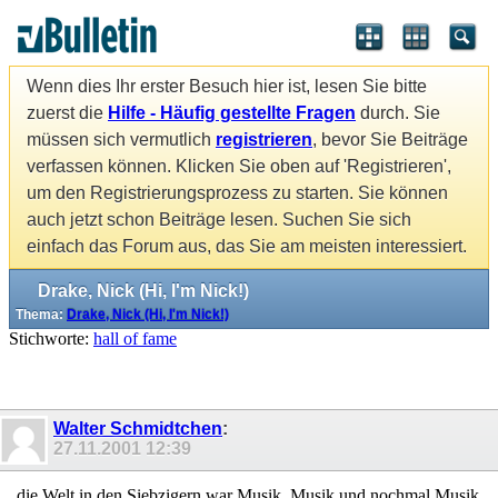
Wenn dies Ihr erster Besuch hier ist, lesen Sie bitte
zuerst die
Hilfe - Häufig gestellte Fragen
durch. Sie
müssen sich vermutlich
registrieren
, bevor Sie Beiträge
verfassen können. Klicken Sie oben auf 'Registrieren',
um den Registrierungsprozess zu starten. Sie können
auch jetzt schon Beiträge lesen. Suchen Sie sich
einfach das Forum aus, das Sie am meisten interessiert.
Drake, Nick (Hi, I'm Nick!)
Thema:
Drake, Nick (Hi, I'm Nick!)
Stichworte:
hall of fame
Walter Schmidtchen
:
27.11.2001
12:39
...die Welt in den Siebzigern war Musik, Musik und nochmal Musik...