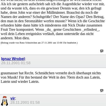
Als ich sie gestern aufschrieb sah ich die Augenblicke wieder vor mir,
und da wusste ich, dass es ein gewisser Dennis war, den ich gefragt
habe, denn John war einer der Müllmänner. Brauchst du noch die
Namen der anderen? Schuhgröße? Der Name des Opas? Den Betrag,
den man in den Stromzähler werfen musste? Wenn ich die Geschichte
erfunden hätte dann hätte ich mindestens mit Nick Drake zusammen
Fruit Tree komponiert. Wenn _du_ gerne Geschichten _erfindest_,
weil dein Leben ereignislos verläuft, dann unterstelle das nicht
anderen. Mon dieu.
(Beitrag wurde von Reno Schmittchen am 27.11.2001 um 13:06 Uhr bearbeitet.)
Ignaz Wrobel
:
28.11.2001
01:58
graumauser hat Recht. Schmidtchen versteht doch überhaupt nichts
von Musik! Für ihn bestand die Welt in den 70ern doch aus Latein,
Latein und wieder Latein.
vir
:
28.11.2001
01:58