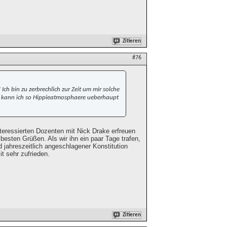
Zitieren
#76
ch bin zu zerbrechlich zur Zeit um mir solche
e kann ich so Hippieatmosphaere ueberhaupt
eressierten Dozenten mit Nick Drake erfreuen
besten Grüßen. Als wir ihn ein paar Tage trafen,
d jahreszeitlich angeschlagener Konstitution
t sehr zufrieden.
Zitieren