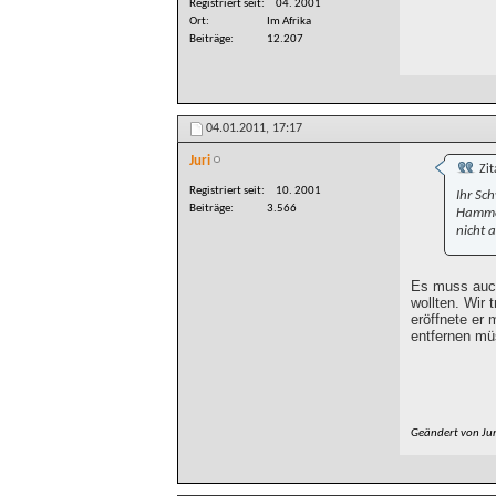
Registriert seit
04. 2001
Ort
Im Afrika
Beiträge
12.207
04.01.2011,
17:17
Juri
Zit
Registriert seit
10. 2001
Ihr Sc
Beiträge
3.566
Hammer
nicht a
Es muss auch
wollten. Wir 
eröffnete er 
entfernen mü
Geändert von Ju