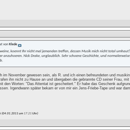
at von
Klede
hweine, koennt Ihr nicht mal jemanden treffen, dessen Musik mich nicht total umhaut? I
 anzuhoeren. Nick Drake, unglaublich. Sehr schoene Geschichte, und normalerweis
b.
 im November gewesen sein, als R. und ich einen befreundeten und musikint
trafen ihn nicht zu Hause an und übergaben die gebrannte CD seiner Frau, mit 
mit den Worten: "Das Attentat ist gescheitert." Er habe das Geschenk aufgrun
ssen. Irgendwann später bekam er von mir ein Jens-Friebe-Tape und war dami
ri (04.01.2011 um
17:21
Uhr)