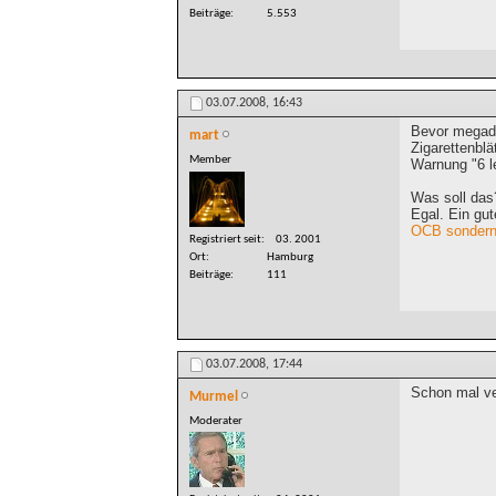
Beiträge
5.553
03.07.2008,
16:43
Bevor megadr
mart
Zigarettenblä
Member
Warnung "6 le
Was soll das
Egal. Ein gu
OCB sondern 
Registriert seit
03. 2001
Ort
Hamburg
Beiträge
111
03.07.2008,
17:44
Schon mal ver
Murmel
Moderater