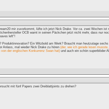
eam20 mir zuvorkommt, lüfte ich jetzt Nick Drake. Vor ca. zwei Wochen ist mi
ttchenhersteller OCB warnt in seinen Päckchen jetzt nicht mehr, dass nur noc
aves left"!
? Produktinnovation? Ein Witzbold am Werk? Braucht man heutzutage sechs Bl
ter Anlass, mal wieder Nick Drake zu hören
(der, wie ich gerade lesen musste,
von der englischen Konkurrenz Swan hat)
und auch ein schön superblöder Al
sucht mit fünf Papers zwei Dreiblattjoints zu drehen?