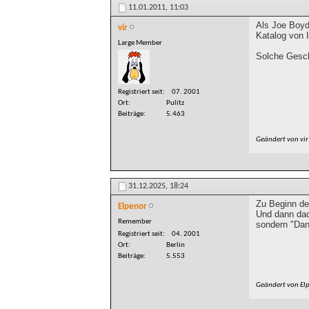
11.01.2011,
11:03
Als Joe Boyd
vir
Katalog von I
Large Member
Solche Gesch
Registriert seit
07. 2001
Ort
Pulitz
Beiträge
5.463
Geändert von vi
31.12.2025,
18:24
Zu Beginn de
Elpenor
Und dann dac
Remember
sondern "Dan
Registriert seit
04. 2001
Ort
Berlin
Beiträge
5.553
Geändert von El