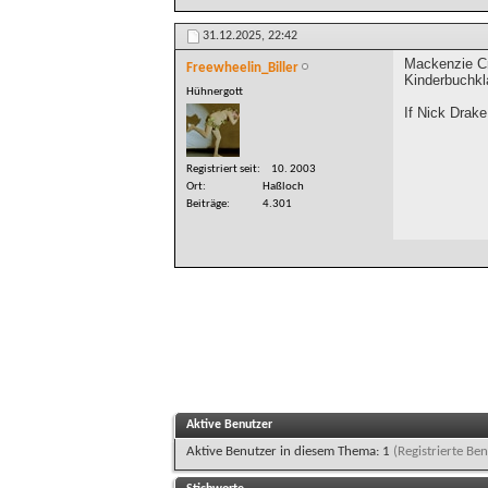
31.12.2025,
22:42
Mackenzie Cro
Freewheelin_Biller
Kinderbuchkl
Hühnergott
If Nick Drak
Registriert seit
10. 2003
Ort
Haßloch
Beiträge
4.301
Aktive Benutzer
Aktive Benutzer in diesem Thema: 1
(Registrierte Ben