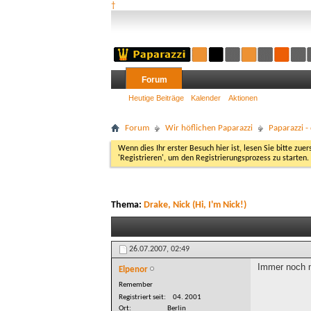
†
Forum
Heutige Beiträge
Kalender
Aktionen
Forum
Wir höflichen Paparazzi
Paparazzi 
Wenn dies Ihr erster Besuch hier ist, lesen Sie bitte zuer
'Registrieren', um den Registrierungsprozess zu starten.
Thema:
Drake, Nick (Hi, I'm Nick!)
26.07.2007,
02:49
Immer noch m
Elpenor
Remember
Registriert seit
04. 2001
Ort
Berlin