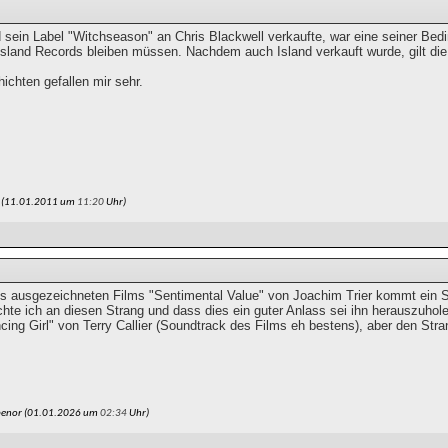
 sein Label "Witchseason" an Chris Blackwell verkaufte, war eine seiner Be
sland Records bleiben müssen. Nachdem auch Island verkauft wurde, gilt die 
ichten gefallen mir sehr.
r (11.01.2011 um
11:20
Uhr)
s ausgezeichneten Films "Sentimental Value" von Joachim Trier kommt ein St
hte ich an diesen Strang und dass dies ein guter Anlass sei ihn herauszuhol
cing Girl" von Terry Callier (Soundtrack des Films eh bestens), aber den St
penor (01.01.2026 um
02:34
Uhr)