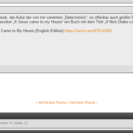
ok, der Autor der von mir verehrten „Detectorists“, ist offenbar auch große
assiker „If Jesus came to my House“ ein Buch mit dem Titel „If Nick Drake 
e Came to My House (English Edition)
https://amzn.eu/d/3f7uUDO
«
Vorheriges Thema
|
Nächstes Thema
»
utzer: 0, Gäste: 1)