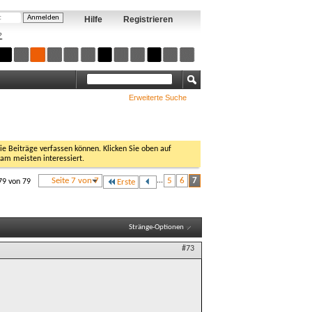
Hilfe
Registrieren
?
Erweiterte Suche
Sie Beiträge verfassen können. Klicken Sie oben auf
 am meisten interessiert.
Seite 7 von 7
...
5
6
7
79 von 79
Erste
Stränge-Optionen
#73