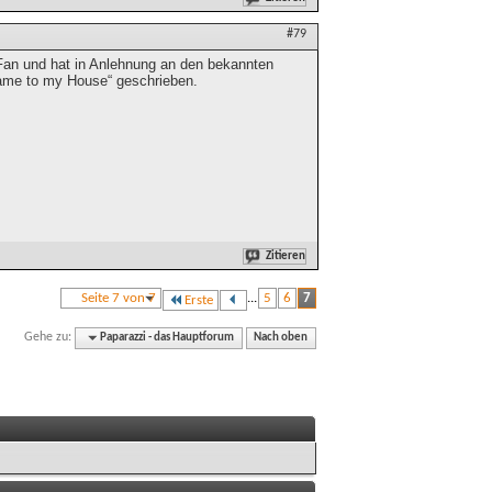
#79
r Fan und hat in Anlehnung an den bekannten
came to my House“ geschrieben.
Zitieren
Seite 7 von 7
...
5
6
7
Erste
Gehe zu:
Paparazzi - das Hauptforum
Nach oben