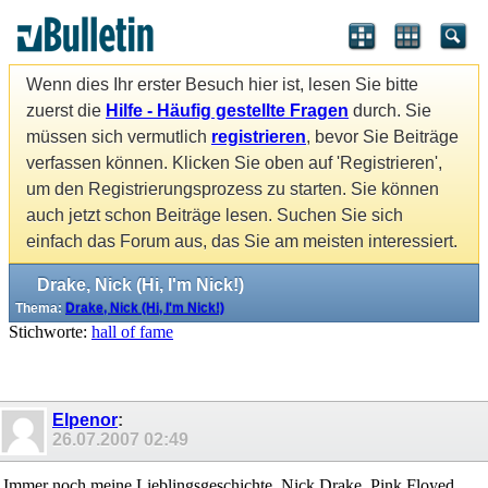
Wenn dies Ihr erster Besuch hier ist, lesen Sie bitte
zuerst die
Hilfe - Häufig gestellte Fragen
durch. Sie
müssen sich vermutlich
registrieren
, bevor Sie Beiträge
verfassen können. Klicken Sie oben auf 'Registrieren',
um den Registrierungsprozess zu starten. Sie können
auch jetzt schon Beiträge lesen. Suchen Sie sich
einfach das Forum aus, das Sie am meisten interessiert.
Drake, Nick (Hi, I'm Nick!)
Thema:
Drake, Nick (Hi, I'm Nick!)
Stichworte:
hall of fame
Elpenor
:
26.07.2007
02:49
Immer noch meine Lieblingsgeschichte. Nick Drake, Pink Floyed