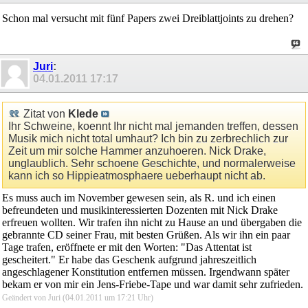
Schon mal versucht mit fünf Papers zwei Dreiblattjoints zu drehen?
Juri
:
04.01.2011
17:17
Zitat von
Klede
Ihr Schweine, koennt Ihr nicht mal jemanden treffen, dessen
Musik mich nicht total umhaut? Ich bin zu zerbrechlich zur
Zeit um mir solche Hammer anzuhoeren. Nick Drake,
unglaublich. Sehr schoene Geschichte, und normalerweise
kann ich so Hippieatmosphaere ueberhaupt nicht ab.
Es muss auch im November gewesen sein, als R. und ich einen
befreundeten und musikinteressierten Dozenten mit Nick Drake
erfreuen wollten. Wir trafen ihn nicht zu Hause an und übergaben die
gebrannte CD seiner Frau, mit besten Grüßen. Als wir ihn ein paar
Tage trafen, eröffnete er mit den Worten: "Das Attentat ist
gescheitert." Er habe das Geschenk aufgrund jahreszeitlich
angeschlagener Konstitution entfernen müssen. Irgendwann später
bekam er von mir ein Jens-Friebe-Tape und war damit sehr zufrieden.
Geändert von Juri (04.01.2011 um
17:21
Uhr)