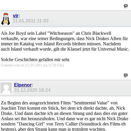
vir
:
11.01.2011
11:03
Als Joe Boyd sein Label "Witchseason" an Chris Blackwell
verkaufte, war eine seiner Bedingungen, dass Nick Drakes Alben für
immer im Katalog von Island Records bleiben müssen. Nachdem
auch Island verkauft wurde, gilt die Klausel jetzt für Universal Music.
Solche Geschichten gefallen mir sehr.
Geändert von vir (11.01.2011 um
11:20
Uhr)
Elpenor
:
31.12.2025
18:24
Zu Beginn des ausgezeichneten Films "Sentimental Value" von
Joachim Trier kommt ein Stück, bei dem ich direkt dachte, ah, Nick
Drake. Und dann dachte ich an diesen Strang und dass dies ein guter
Anlass sei ihn herauszuholen. Und dann war es gar nicht Nick Drake
sondern "Dancing Girl" von Terry Callier (Soundtrack des Films eh
bestens), aber den Strang kann man ja trotzdem wuchten.