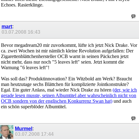
Echoes. Rasierklinge.
mart
:
03.07.2008
16:43
Bevor megadream20 mir zuvorkommt, lüfte ich jetzt Nick Drake. Vor
ca. zwei Wochen ist mir nämlich kleine Revolution aufgefallen: Der
Zigarettenblättchenhersteller OCB warnt in seinen Päckchen jetzt
nicht mehr, dass nur noch "5 leaves left" seien. Jetzt kommt die
Warnung "6 leaves left"!
Was soll das? Produktinnovation? Ein Witzbold am Werk? Braucht
man heutzutage sechs Blättchen für komplizierte Jointkonstrukte?
Egal. Ein guter Anlass, mal wieder Nick Drake zu hören
(der, wie ich
gerade lesen musste, seinen Albumtitel aber wahrscheinlich nicht von
OCB sondern von der englischen Konkurrenz Swan hat)
und auch
ein schön superblöder Albumtitel.
Murmel
:
03.07.2008
17:44