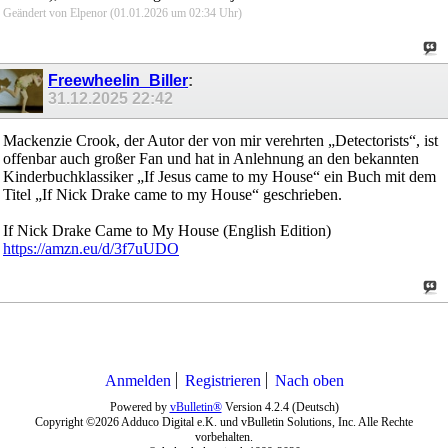
Geändert von Elpenor (01.01.2026 um
02:34
Uhr)
Freewheelin_Biller
:
31.12.2025
22:42
Mackenzie Crook, der Autor der von mir verehrten „Detectorists“, ist
offenbar auch großer Fan und hat in Anlehnung an den bekannten
Kinderbuchklassiker „If Jesus came to my House“ ein Buch mit dem
Titel „If Nick Drake came to my House“ geschrieben.
If Nick Drake Came to My House (English Edition)
https://amzn.eu/d/3f7uUDO
Anmelden
Registrieren
Nach oben
Powered by
vBulletin®
Version 4.2.4 (Deutsch)
Copyright ©2026 Adduco Digital e.K. und vBulletin Solutions, Inc. Alle Rechte
vorbehalten.