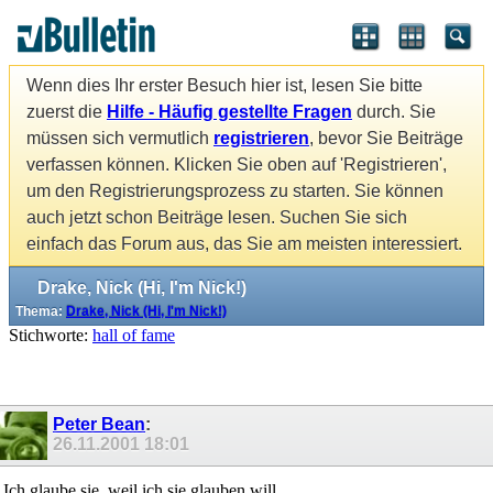
Wenn dies Ihr erster Besuch hier ist, lesen Sie bitte
zuerst die
Hilfe - Häufig gestellte Fragen
durch. Sie
müssen sich vermutlich
registrieren
, bevor Sie Beiträge
verfassen können. Klicken Sie oben auf 'Registrieren',
um den Registrierungsprozess zu starten. Sie können
auch jetzt schon Beiträge lesen. Suchen Sie sich
einfach das Forum aus, das Sie am meisten interessiert.
Drake, Nick (Hi, I'm Nick!)
Thema:
Drake, Nick (Hi, I'm Nick!)
Stichworte:
hall of fame
Peter Bean
:
26.11.2001
18:01
Ich glaube sie, weil ich sie glauben will.