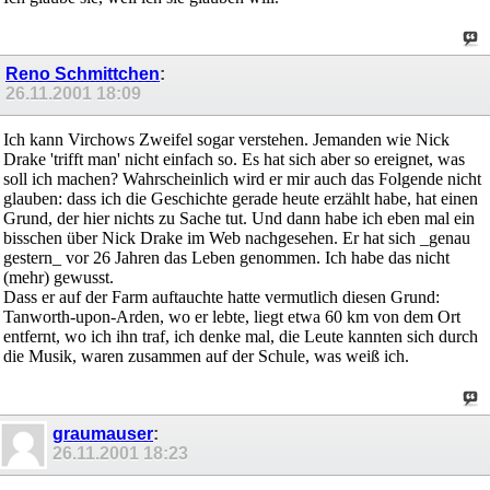
Reno Schmittchen
:
26.11.2001
18:09
Ich kann Virchows Zweifel sogar verstehen. Jemanden wie Nick
Drake 'trifft man' nicht einfach so. Es hat sich aber so ereignet, was
soll ich machen? Wahrscheinlich wird er mir auch das Folgende nicht
glauben: dass ich die Geschichte gerade heute erzählt habe, hat einen
Grund, der hier nichts zu Sache tut. Und dann habe ich eben mal ein
bisschen über Nick Drake im Web nachgesehen. Er hat sich _genau
gestern_ vor 26 Jahren das Leben genommen. Ich habe das nicht
(mehr) gewusst.
Dass er auf der Farm auftauchte hatte vermutlich diesen Grund:
Tanworth-upon-Arden, wo er lebte, liegt etwa 60 km von dem Ort
entfernt, wo ich ihn traf, ich denke mal, die Leute kannten sich durch
die Musik, waren zusammen auf der Schule, was weiß ich.
graumauser
:
26.11.2001
18:23