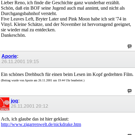
Lieber Reno, ich finde die Geschichte ganz wunderbar erzählt.
Schön, daß ein BOF seine Jugend auch mal annimt, und nicht als
Durchgangsbahnhof versteht.
Five Leaves Left, Bryter Later und Pink Moon habe ich seit '74 in
Vinyl. Kleine Schätze, und der November ist hervorragend geeignet,
sie wieder mal zu entdecken.
Dankeschön.
Aporie
:
26.11.2001
19:15
Ein schönes Drehbuch für einen beim Lesen im Kopf gedrehten Film.
(Beitrag wurde von Aporie am 26.11.2001 um 19:44 Uhr bearbeitet.)
joq
:
26.11.2001
20:12
Ach, ich glaube das ist hier geklaut:
http://www.zigarrenwelt.de/nickdrake.htm