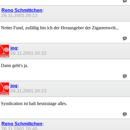
Reno Schmittchen
:
26.11.2001
20:13
Netter Fund, zufällig bin ich der Herausgeber der Zigarrenwelt...
joq
:
26.11.2001
20:22
Dann geht's ja.
joq
:
26.11.2001
20:23
Syndication ist halt heutzutage alles.
Reno Schmittchen
:
26.11.2001
20:40