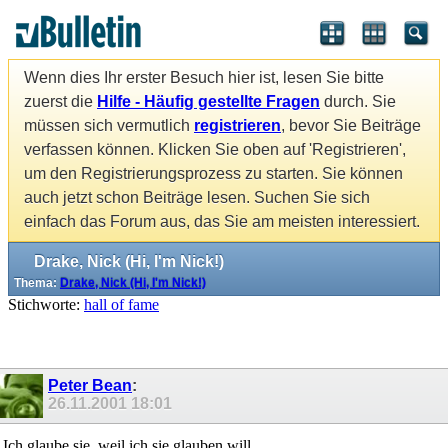
Wenn dies Ihr erster Besuch hier ist, lesen Sie bitte
zuerst die
Hilfe - Häufig gestellte Fragen
durch. Sie
müssen sich vermutlich
registrieren
, bevor Sie Beiträge
verfassen können. Klicken Sie oben auf 'Registrieren',
um den Registrierungsprozess zu starten. Sie können
auch jetzt schon Beiträge lesen. Suchen Sie sich
einfach das Forum aus, das Sie am meisten interessiert.
Drake, Nick (Hi, I'm Nick!)
Thema:
Drake, Nick (Hi, I'm Nick!)
Stichworte:
hall of fame
Peter Bean
:
26.11.2001
18:01
Ich glaube sie, weil ich sie glauben will.