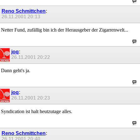
Reno Schmittchen
:
26.11.2001
20:13
Netter Fund, zufällig bin ich der Herausgeber der Zigarrenwelt...
joq
:
26.11.2001
20:22
Dann geht's ja.
joq
:
26.11.2001
20:23
Syndication ist halt heutzutage alles.
Reno Schmittchen
:
26.11.2001
20:40