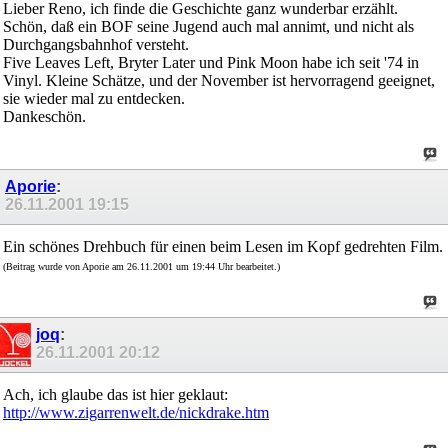
Lieber Reno, ich finde die Geschichte ganz wunderbar erzählt.
Schön, daß ein BOF seine Jugend auch mal annimt, und nicht als
Durchgangsbahnhof versteht.
Five Leaves Left, Bryter Later und Pink Moon habe ich seit '74 in
Vinyl. Kleine Schätze, und der November ist hervorragend geeignet,
sie wieder mal zu entdecken.
Dankeschön.
Aporie
:
26.11.2001
19:15
Ein schönes Drehbuch für einen beim Lesen im Kopf gedrehten Film.
(Beitrag wurde von Aporie am 26.11.2001 um 19:44 Uhr bearbeitet.)
joq
:
26.11.2001
20:12
Ach, ich glaube das ist hier geklaut:
http://www.zigarrenwelt.de/nickdrake.htm