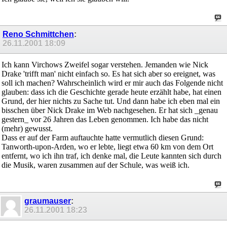
Reno Schmittchen
:
26.11.2001
18:09
Ich kann Virchows Zweifel sogar verstehen. Jemanden wie Nick
Drake 'trifft man' nicht einfach so. Es hat sich aber so ereignet, was
soll ich machen? Wahrscheinlich wird er mir auch das Folgende nicht
glauben: dass ich die Geschichte gerade heute erzählt habe, hat einen
Grund, der hier nichts zu Sache tut. Und dann habe ich eben mal ein
bisschen über Nick Drake im Web nachgesehen. Er hat sich _genau
gestern_ vor 26 Jahren das Leben genommen. Ich habe das nicht
(mehr) gewusst.
Dass er auf der Farm auftauchte hatte vermutlich diesen Grund:
Tanworth-upon-Arden, wo er lebte, liegt etwa 60 km von dem Ort
entfernt, wo ich ihn traf, ich denke mal, die Leute kannten sich durch
die Musik, waren zusammen auf der Schule, was weiß ich.
graumauser
:
26.11.2001
18:23