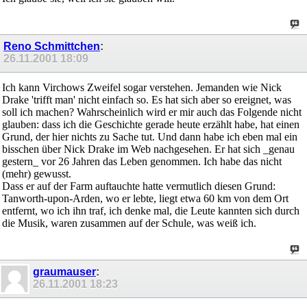
Reno Schmittchen
:
26.11.2001
18:09
Ich kann Virchows Zweifel sogar verstehen. Jemanden wie Nick
Drake 'trifft man' nicht einfach so. Es hat sich aber so ereignet, was
soll ich machen? Wahrscheinlich wird er mir auch das Folgende nicht
glauben: dass ich die Geschichte gerade heute erzählt habe, hat einen
Grund, der hier nichts zu Sache tut. Und dann habe ich eben mal ein
bisschen über Nick Drake im Web nachgesehen. Er hat sich _genau
gestern_ vor 26 Jahren das Leben genommen. Ich habe das nicht
(mehr) gewusst.
Dass er auf der Farm auftauchte hatte vermutlich diesen Grund:
Tanworth-upon-Arden, wo er lebte, liegt etwa 60 km von dem Ort
entfernt, wo ich ihn traf, ich denke mal, die Leute kannten sich durch
die Musik, waren zusammen auf der Schule, was weiß ich.
graumauser
:
26.11.2001
18:23