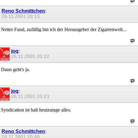
Reno Schmittchen
:
26.11.2001
20:13
Netter Fund, zufällig bin ich der Herausgeber der Zigarrenwelt...
joq
:
26.11.2001
20:22
Dann geht's ja.
joq
:
26.11.2001
20:23
Syndication ist halt heutzutage alles.
Reno Schmittchen
:
26.11.2001
20:40