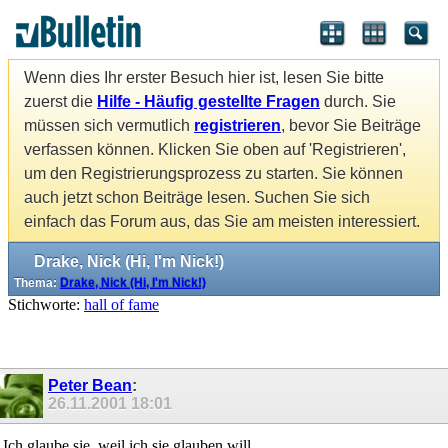
Wenn dies Ihr erster Besuch hier ist, lesen Sie bitte
zuerst die
Hilfe - Häufig gestellte Fragen
durch. Sie
müssen sich vermutlich
registrieren
, bevor Sie Beiträge
verfassen können. Klicken Sie oben auf 'Registrieren',
um den Registrierungsprozess zu starten. Sie können
auch jetzt schon Beiträge lesen. Suchen Sie sich
einfach das Forum aus, das Sie am meisten interessiert.
Drake, Nick (Hi, I'm Nick!)
Thema:
Drake, Nick (Hi, I'm Nick!)
Stichworte:
hall of fame
Peter Bean
:
26.11.2001
18:01
Ich glaube sie, weil ich sie glauben will.