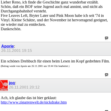
Lieber Reno, ich finde die Geschichte ganz wunderbar erzählt.
Schön, daß ein BOF seine Jugend auch mal annimt, und nicht als
Durchgangsbahnhof versteht.
Five Leaves Left, Bryter Later und Pink Moon habe ich seit '74 in
Vinyl. Kleine Schätze, und der November ist hervorragend geeignet,
sie wieder mal zu entdecken.
Dankeschön.
Aporie
:
26.11.2001
19:15
Ein schönes Drehbuch für einen beim Lesen im Kopf gedrehten Film.
(Beitrag wurde von Aporie am 26.11.2001 um 19:44 Uhr bearbeitet.)
joq
:
26.11.2001
20:12
Ach, ich glaube das ist hier geklaut:
http://www.zigarrenwelt.de/nickdrake.htm