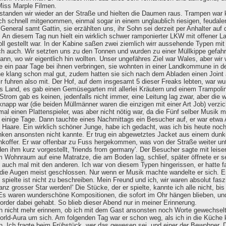
Miss Marple Filmen.
standen wir wieder an der Straße und hielten die Daumen raus. Trampen war k
ch schnell mitgenommen, einmal sogar in einem unglaublich riesigen, feudale
 General samt Gattin, sie erzählten uns, ihr Sohn sei derzeit per Anhalter au
. An diesem Tag nun hielt ein wirklich schwer ramponierter LKW mit offener L
ll gestellt war. In der Kabine saßen zwei ziemlich wirr aussehende Typen mit 
ch auch. Wir setzten uns zu den Tonnen und wurden zu einer Müllkippe gefahr
dann, wo wir eigentlich hin wollten. Unser ungefähres Ziel war Wales, aber wir
e ein paar Tage bei ihnen verbringen, sie wohnten in einer Landkommune in d
klang schon mal gut, zudem hatten sie sich nach dem Abladen einen Joint an
Wir fuhren also mit. Der Hof, auf dem insgesamt 5 dieser Freaks lebten, war w
as Land, es gab einen Gemüsegarten mit allerlei Kräutern und einem Trampoli
Strom gab es keinen, jedenfalls nicht immer, eine Leitung lag zwar, aber die
knapp war (die beiden Müllmänner waren die einzigen mit einer Art Job) verz
mal einen Plattenspieler, was aber nicht nötig war, da die Fünf selber Musik 
 einige Tage. Dann tauchte eines Nachmittags ein Besucher auf, er war etwa 
e Haare. Ein wirklich schöner Junge, habe ich gedacht, was ich bis heute no
ken ansonsten nicht kannte. Er trug ein abgewetztes Jacket aus einem dun
enkoffer. Er war offenbar zu Fuss hergekommen, was von der Straße weiter u
den ihm kurz vorgestellt, 'friends from germany'. Der Besucher sagte mit leis
m Wohnraum auf eine Matratze, die am Boden lag, schlief, später öffnete er s
, auch mal mit den anderen. Ich war von diesem Typen hingerissen, er hatte f
e die Augen meist geschlossen. Nur wenn er Musik machte wandelte er sich. E
e spielte ist nicht zu beschreiben. Mein Freund und ich, wir waren absolut fasz
nz grosser Star werden!' Die Stücke, der er spielte, kannte ich alle nicht, bi
Es waren wunderschöne Kompositionen, die sofort im Ohr hängen blieben, und 
rder dabei gehabt. So blieb dieser Abend nur in meiner Erinnerung.
h nicht mehr erinnern, ob ich mit dem Gast ansonsten noch Worte gewechselt h
World-Aura um sich. Am folgenden Tag war er schon weg, als ich in die Küche
 Ich fragte beim Frühstück, wer das gewesen sei, und einer der Bewohner, De