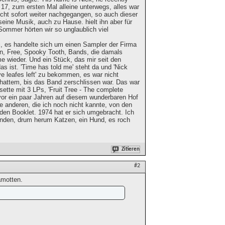
r 17, zum ersten Mal alleine unterwegs, alles war
icht sofort weiter nachgegangen, so auch dieser
eine Musik, auch zu Hause. hielt ihn aber für
Sommer hörten wir so unglaublich viel
i, es handelte sich um einen Sampler der Firma
n, Free, Spooky Tooth, Bands, die damals
 wieder. Und ein Stück, das mir seit den
as ist. 'Time has told me' steht da und 'Nick
ve leafes left' zu bekommen, es war nicht
 hattem, bis das Band zerschlissen war. Das war
sette mit 3 LPs, 'Fruit Tree - The complete
h vor ein paar Jahren auf diesem wunderbaren Hof
ie anderen, die ich noch nicht kannte, von den
den Booklet. 1974 hat er sich umgebracht. Ich
Händen, drum herum Katzen, ein Hund, es roch
Zitieren
#2
amotten.