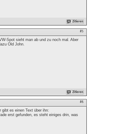
Zitieren
#5
n VW-Spot sieht man ab und zu noch mal. Aber
dazu Old John.
Zitieren
#6
gibt es einen Text über ihn:
de erst gefunden, es steht einiges drin, was