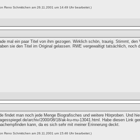
von Reno Schmittchen am 26.11.2001 um 14:49 Uhr bearbeitet.)
ade mal ein paar Titel von ihm gezogen. Wirklich schön, traurig. Stimmt, de
aben sie den Titel im Original gelassen. RWE vergewaltigt tatsächlich, noch 
e findet man noch jede Menge Biografisches und weitere Hörproben. Und hier 
tagesspiegel.de/archiv/2000/08/18/ak-ku-mu-13041.html. Habe diesen Link gera
 nachempfinden kann, da es sich sehr mit meiner Erinnerung deckt.
von Reno Schmittchen am 26.11.2001 um 15:46 Uhr bearbeitet.)