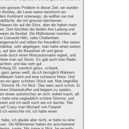
ein grosses Problem in dieser Zeit, wir wurden
n Bentley, die Leute waren bestimmt ein
f dem Kontinent unterwegs, da wollten sie mal
adefläche, die mit grossen blechernen
Haaren bis auf die Sitze, aber die hatten mein
en. Dort löschten die beiden ihre Ladung und
 waren da flexibel. Die Müllmänner meinten, wir
en Cotswold Hills, nahe Cheltenham.
gemacht und teilten ihn freundlich. Hier waren
underbar, sehr abgelegen, man hatte einen weiten
n, auf dem die Bewohner oft und gerne
 wurde durch einen Münzautomaten regiert, und
ichtete man auf Strom. Es gab auch kein Radio
machten, und das sehr gut.
Anfang 20, ziemlich gross, schlank,
ch ganz genau weiß, da ich bezüglich Männern
kelblauen Samt und eine schwarze Hose. Und
nten ein ganz schönes Stück war. Man begrüßte
er Stimme 'Hi, I'm Nick.' Das wars auch schon. Er
einen Gitarrenkoffer und begann zu spielen,
ast etwas autistisches an sich, redete kaum, aß
r hatte eine unglaublich schöne Stimme, und
iniert und ich weiß noch wie ich dachte: 'Der
s auf 'Crazy man Michael' von Fairport
ich wünschte mir, ich hätte einen
abe, ich glaube aber nicht, er hatte so eine
 kam. Die Müllmänner hatten ihn anscheinend
nnis, sagte: 'His name is Nick, he recently