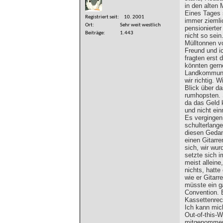
in den alten 
Eines Tages 
Registriert seit
10. 2001
immer ziemli
Ort
Sehr weit westlich
pensionierter
Beiträge
1.443
nicht so sein
Mülltonnen vo
Freund und i
fragten erst 
könnten gern
Landkommune 
wir richtig. 
Blick über d
rumhopsten. 
da das Geld 
und nicht ein
Es vergingen
schulterlang
diesen Gedan
einen Gitarr
sich, wir wur
setzte sich i
meist alleine
nichts, hatt
wie er Gitarr
müsste ein ga
Convention. 
Kassettenreco
Ich kann mic
Out-of-this-
mitgenommen.