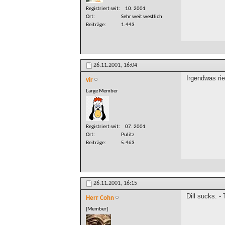
Registriert seit
10. 2001
Ort
Sehr weit westlich
Beiträge
1.443
26.11.2001,
16:04
Irgendwas rie
vir
Large Member
Registriert seit
07. 2001
Ort
Pulitz
Beiträge
5.463
26.11.2001,
16:15
Dill sucks. 
Herr Cohn
[Member]