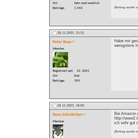
Ort
Sehr weit westlich
(Beitrag wurde 
Beiträge
1.443
26.11.2001,
15:52
Habe mir ger
Peter Bean
wenigstens h
Member
Registriert seit
10. 2001
Ort
Kiel
Beiträge
393
26.11.2001,
16:00
Bei Amazon.d
Reno Schmittchen
http://www2.
Member
ich sehr gut
(Beitrag wurde 