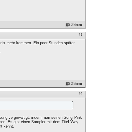
Zitieren
#3
n nix mehr kommen. Ein paar Stunden später
.
Zitieren
#4
bung vergewaltigt, indem man seinen Song 'Pink
ben. Es gibt einen Sampler mit dem Titel 'Way
ht kennt.