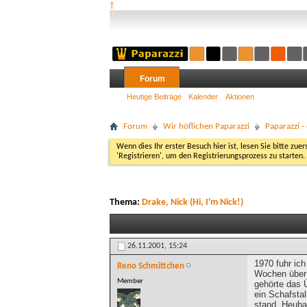
†
Forum
Heutige Beiträge
Kalender
Aktionen
Forum
Wir höflichen Paparazzi
Paparazzi 
Wenn dies Ihr erster Besuch hier ist, lesen Sie bitte zuer
'Registrieren', um den Registrierungsprozess zu starten.
Thema:
Drake, Nick (Hi, I'm Nick!)
26.11.2001,
15:24
1970 fuhr ic
Reno Schmittchen
Wochen über 
Member
gehörte das 
ein Schafstal
stand, Heuba