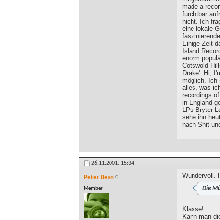
made a record
furchtbar auf
nicht. Ich fr
eine lokale G
faszinierende
Einige Zeit 
Island Recor
enorm populä
Cotswold Hill
Drake'. Hi, I
möglich. Ich
alles, was ic
recordings of
in England ge
LPs Bryter L
sehe ihn heu
nach Shit un
26.11.2001,
15:34
Wundervoll. H
Peter Bean
Die Mü
Member
Klasse!
Kann man di