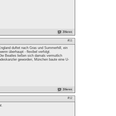
Zitieren
#11
England duftet nach Gras und Summerhill, ein
enn überhaupt - flexibel verfolgt.
Die Beatles ließen sich damals vermutlich
undeskanzler geworden, München baute eine U-
Zitieren
#12
t.