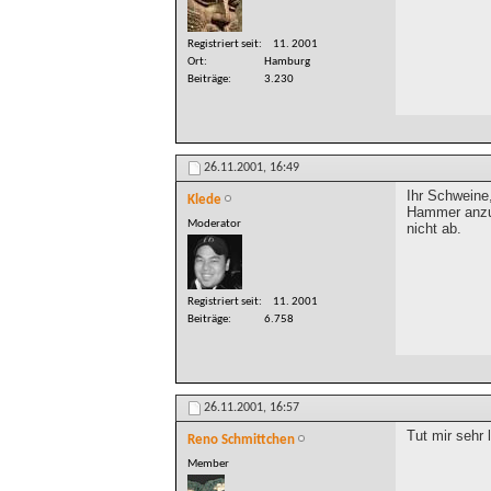
Registriert seit
11. 2001
Ort
Hamburg
Beiträge
3.230
26.11.2001,
16:49
Ihr Schweine,
Klede
Hammer anzuh
Moderator
nicht ab.
Registriert seit
11. 2001
Beiträge
6.758
26.11.2001,
16:57
Tut mir sehr 
Reno Schmittchen
Member