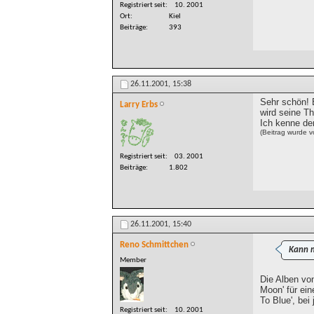
Registriert seit
10. 2001
Ort
Kiel
Beiträge
393
26.11.2001,
15:38
Sehr schön! 
Larry Erbs
wird seine T
Ich kenne de
(Beitrag wurde v
Registriert seit
03. 2001
Beiträge
1.802
26.11.2001,
15:40
Reno Schmittchen
Kann m
Member
Die Alben vo
Moon' für ei
To Blue', bei
Registriert seit
10. 2001