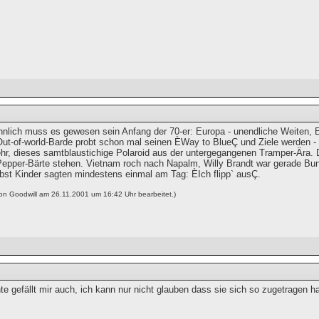
hnlich muss es gewesen sein Anfang der 70-er: Europa - unendliche Weiten, 
ut-of-world-Barde probt schon mal seinen ÈWay to BlueÇ und Ziele werden - w
sehr, dieses samtblaustichige Polaroid aus der untergegangenen Tramper-Ära. 
Pepper-Bärte stehen. Vietnam roch nach Napalm, Willy Brandt war gerade B
bst Kinder sagten mindestens einmal am Tag: ÈIch flipp` ausÇ.
von Goodwill am 26.11.2001 um 16:42 Uhr bearbeitet.)
e gefällt mir auch, ich kann nur nicht glauben dass sie sich so zugetragen ha