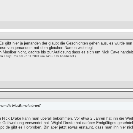
Es gibt hier ja jemanden der glaubt die Geschichten gehen aus, es würde nu
hese von jemandem mit dem gleichen Namen widerlegt.
n Musiker nicht, dachte bis zur Auflösung dass es sich um Nick Cave handelt
on Larry Erbs am 26.11.2001 um 14:39 Uhr bearbeitet.)
an die Musik mal hören?
n Nick Drake kann man überall bekommen. Vor etwa 2 Jahren hat ihn die Wer
ne Golfwerbung verwendet hat. Wiglaf Droste hat darüber Endgültiges geschrie
 jpc.de gibt es Hörproben. Bin aber jetzt etwas erstaunt, dass man ihn hier nic