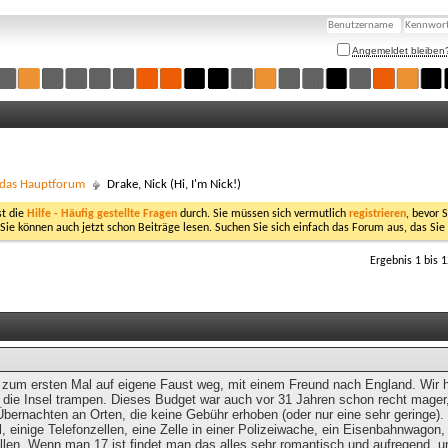
Angemeldet bleiben
- das Hauptforum
Drake, Nick (Hi, I'm Nick!)
st die
Hilfe - Häufig gestellte Fragen
durch. Sie müssen sich vermutlich
registrieren
, bevor 
 Sie können auch jetzt schon Beiträge lesen. Suchen Sie sich einfach das Forum aus, das Sie
Ergebnis 1 bis 
h zum ersten Mal auf eigene Faust weg, mit einem Freund nach England. Wir h
die Insel trampen. Dieses Budget war auch vor 31 Jahren schon recht mager
Übernachten an Orten, die keine Gebühr erhoben (oder nur eine sehr geringe)
l, einige Telefonzellen, eine Zelle in einer Polizeiwache, ein Eisenbahnwag
llen. Wenn man 17 ist findet man das alles sehr romantisch und aufregend, 