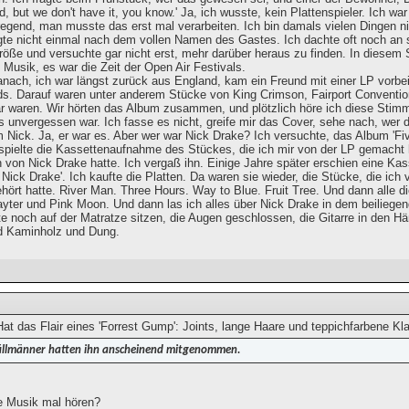
, but we don't have it, you know.' Ja, ich wusste, kein Plattenspieler. Ich wa
regend, man musste das erst mal verarbeiten. Ich bin damals vielen Dingen n
agte nicht einmal nach dem vollen Namen des Gastes. Ich dachte oft noch an s
röße und versuchte gar nicht erst, mehr darüber heraus zu finden. In diesem 
 Musik, es war die Zeit der Open Air Festivals.
danach, ich war längst zurück aus England, kam ein Freund mit einer LP vorbe
ds. Darauf waren unter anderem Stücke von King Crimson, Fairport Conventio
r waren. Wir hörten das Album zusammen, und plötzlich höre ich diese Stimme
s unvergessen war. Ich fasse es nicht, greife mir das Cover, sehe nach, wer d
'm Nick. Ja, er war es. Aber wer war Nick Drake? Ich versuchte, das Album 'Fi
 spielte die Kassettenaufnahme des Stückes, die ich mir von der LP gemacht
h von Nick Drake hatte. Ich vergaß ihn. Einige Jahre später erschien eine Kas
 Nick Drake'. Ich kaufte die Platten. Da waren sie wieder, die Stücke, die ic
hört hatte. River Man. Three Hours. Way to Blue. Fruit Tree. Und dann alle d
ayter und Pink Moon. Und dann las ich alles über Nick Drake in dem beiliegen
te noch auf der Matratze sitzen, die Augen geschlossen, die Gitarre in den 
d Kaminholz und Dung.
at das Flair eines 'Forrest Gump': Joints, lange Haare und teppichfarbene Kl
llmänner hatten ihn anscheinend mitgenommen.
e Musik mal hören?