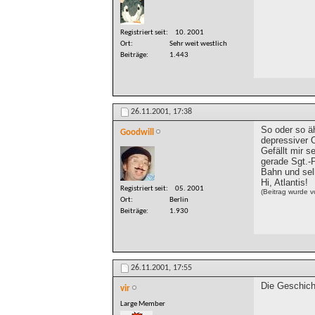
Registriert seit
10. 2001
Ort
Sehr weit westlich
Beiträge
1.443
26.11.2001,
17:38
So oder so ä
Goodwill
depressiver O
Gefällt mir 
gerade Sgt.-
Bahn und sel
Hi, Atlantis!
Registriert seit
05. 2001
(Beitrag wurde 
Ort
Berlin
Beiträge
1.930
26.11.2001,
17:55
Die Geschicht
vir
Large Member