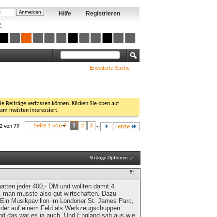
Hilfe
Registrieren
?
Erweiterte Suche
Sie Beiträge verfassen können. Klicken Sie oben auf
 am meisten interessiert.
Seite 1 von 7
1
2
3
...
12 von 79
Letzte
Stränge-Optionen
#1
atten jeder 400,- DM und wollten damit 4
, man musste also gut wirtschaften. Dazu
. Ein Musikpavillon im Londoner St. James Parc,
on, der auf einem Feld als Werkzeugschuppen
und das war es ja auch. Und England sah aus wie