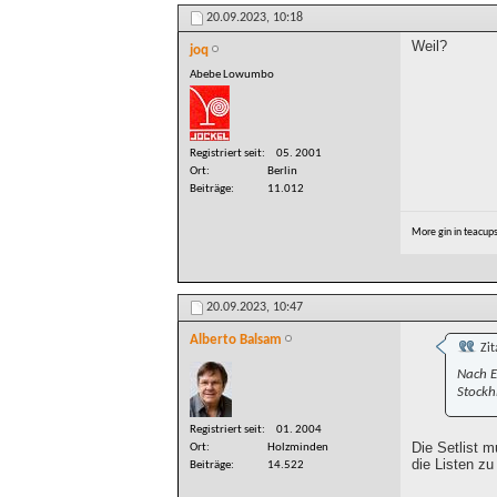
20.09.2023,
10:18
Weil?
joq
Abebe Lowumbo
Registriert seit
05. 2001
Ort
Berlin
Beiträge
11.012
More gin in teacup
20.09.2023,
10:47
Alberto Balsam
Zit
Nach E
Stockh
Registriert seit
01. 2004
Die Setlist 
Ort
Holzminden
die Listen zu
Beiträge
14.522