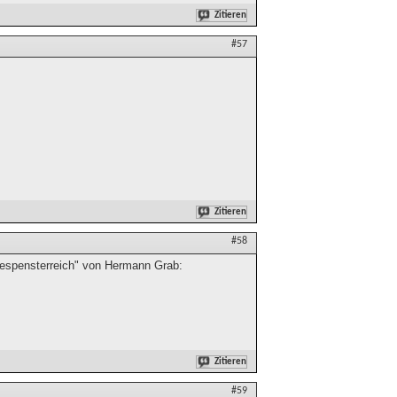
Zitieren
#57
Zitieren
#58
 Gespensterreich" von Hermann Grab:
Zitieren
#59