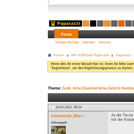
†
Forum
Heutige Beiträge
Kalender
Aktionen
Forum
Wir höflichen Paparazzi
Paparazzi 
Wenn dies Ihr erster Besuch hier ist, lesen Sie bitte zuer
'Registrieren', um den Registrierungsprozess zu starten.
Thema:
Zank, Arne (Zweimal Arne Zank in Hambu
20.09.2023,
08:34
Ja die Tocos
Freewheelin_Biller
mit der Knis
Hühnergott