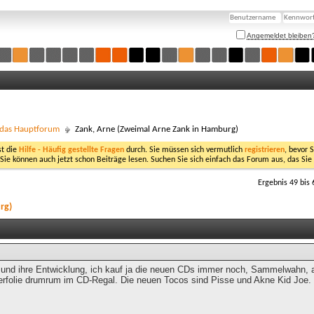
Angemeldet bleiben
- das Hauptforum
Zank, Arne (Zweimal Arne Zank in Hamburg)
st die
Hilfe - Häufig gestellte Fragen
durch. Sie müssen sich vermutlich
registrieren
, bevor 
 Sie können auch jetzt schon Beiträge lesen. Suchen Sie sich einfach das Forum aus, das Sie
Ergebnis 49 bis 
rg)
 und ihre Entwicklung, ich kauf ja die neuen CDs immer noch, Sammelwahn, a
terfolie drumrum im CD-Regal. Die neuen Tocos sind Pisse und Akne Kid Joe.