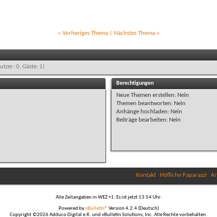
«
Vorheriges Thema
|
Nächstes Thema
»
utzer: 0, Gäste: 1)
Berechtigungen
Neue Themen erstellen:
Nein
Themen beantworten:
Nein
Anhänge hochladen:
Nein
Beiträge bearbeiten:
Nein
Kontakt
Höfliche Paparazzi
Ar
Alle Zeitangaben in WEZ +1. Es ist jetzt
13:54
Uhr.
Powered by
vBulletin®
Version 4.2.4 (Deutsch)
Copyright ©2026 Adduco Digital e.K. und vBulletin Solutions, Inc. Alle Rechte vorbehalten.