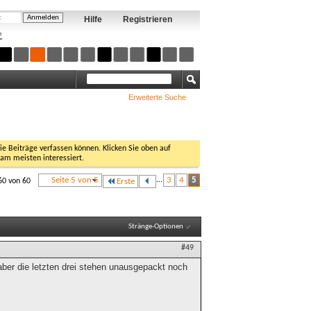
Hilfe
Registrieren
?
Erweiterte Suche
Sie Beiträge verfassen können. Klicken Sie oben auf
 am meisten interessiert.
Seite 5 von 5
...
3
4
5
60 von 60
Erste
Stränge-Optionen
#49
ber die letzten drei stehen unausgepackt noch