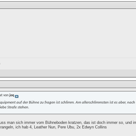
s
at von
joq
quipment auf der Bühne zu fragen ist schlimm. Am allerschlimmsten ist es aber, nach d
iebe Strafe stehen.
muss man sich immer vom Bühneboden kratzen, das ist doch immer so, und 
 rangeln, ich hab 4, Leather Nun, Pere Ubu, 2x Edwyn Collins