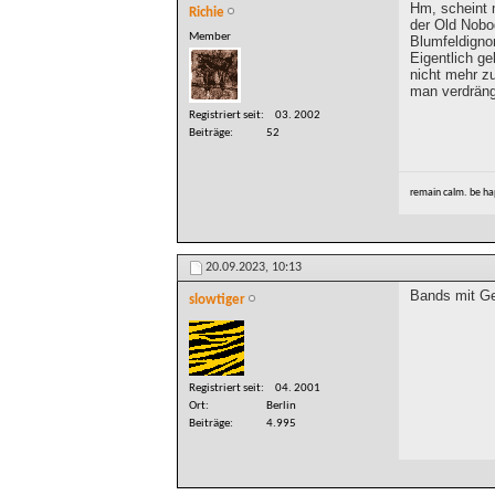
Hm, scheint 
Richie
der Old Nobo
Member
Blumfeldignor
Eigentlich g
nicht mehr z
man verdrän
Registriert seit
03. 2002
Beiträge
52
remain calm. be ha
20.09.2023,
10:13
Bands mit Ge
slowtiger
Registriert seit
04. 2001
Ort
Berlin
Beiträge
4.995