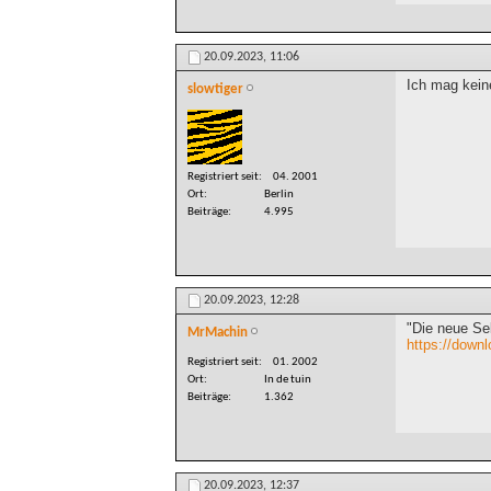
20.09.2023,
11:06
Ich mag kein
slowtiger
Registriert seit
04. 2001
Ort
Berlin
Beiträge
4.995
20.09.2023,
12:28
"Die neue Se
MrMachin
https://down
Registriert seit
01. 2002
Ort
In de tuin
Beiträge
1.362
20.09.2023,
12:37