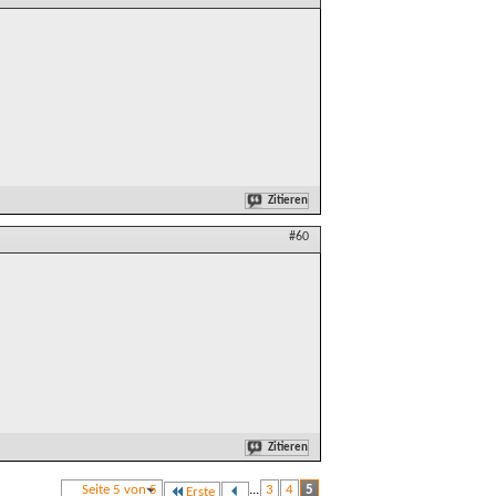
Zitieren
#60
Zitieren
Seite 5 von 5
...
3
4
5
Erste