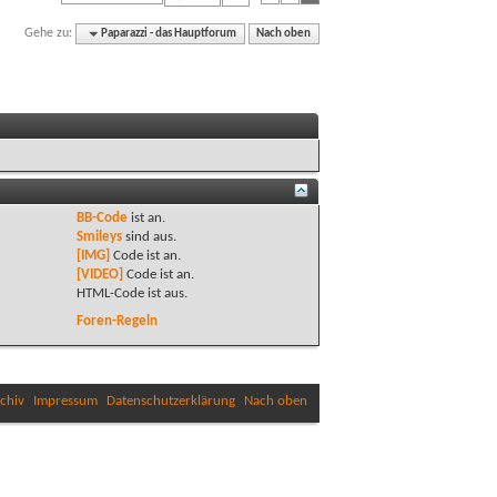
Gehe zu:
Paparazzi - das Hauptforum
Nach oben
BB-Code
ist
an
.
Smileys
sind
aus
.
[IMG]
Code ist
an
.
[VIDEO]
Code ist
an
.
HTML-Code ist
aus
.
Foren-Regeln
chiv
Impressum
Datenschutzerklärung
Nach oben