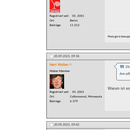
Registriert seit
05. 2001
Ort
Berlin
Beiträge
11.012
More gin in teacup
20.09.2023,
09:16
Herr Weber
Zit
Weber Member
Am alle
Warum ist es
Registriert seit
04. 2001
Ort
Cottonwood, Minnesota
Beiträge
6.379
20.09.2023,
09:42