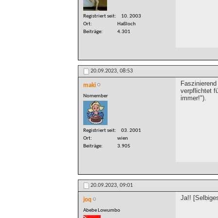
Registriert seit
10. 2003
Ort
Haßloch
Beiträge
4.301
20.09.2023,
08:53
Faszinierend 
maki
verpflichtet 
Nomember
immer!").
Registriert seit
03. 2001
Ort
wien
Beiträge
3.905
20.09.2023,
09:01
Ja!! [Selbige
joq
Abebe Lowumbo