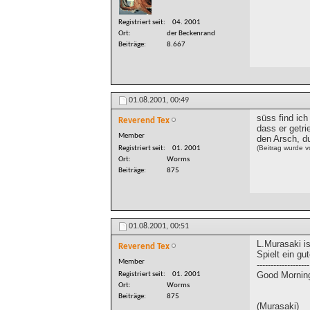
Registriert seit
04. 2001
Ort
der Beckenrand
Beiträge
8.667
01.08.2001,
00:49
süss find ich
Reverend Tex
dass er getri
Member
den Arsch, d
(Beitrag wurde 
Registriert seit
01. 2001
Ort
Worms
Beiträge
875
01.08.2001,
00:51
L.Murasaki is
Reverend Tex
Spielt ein gu
Member
-------------------
Good Mornin
Registriert seit
01. 2001
Ort
Worms
Beiträge
875
(Murasaki)