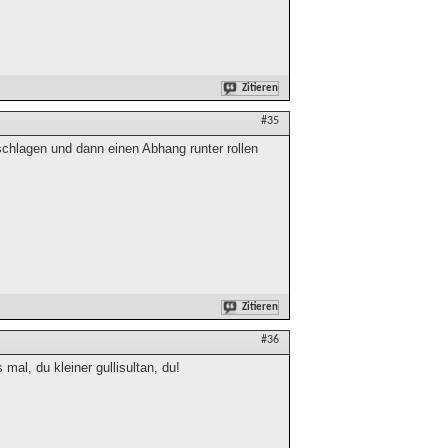
Zitieren
#35
schlagen und dann einen Abhang runter rollen
Zitieren
#36
mal, du kleiner gullisultan, du!