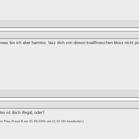
was bin ich aber harmlos. lasz dich von diesen knallfroeschen blosz nicht pr
!
as ist doch illegal, oder?
von Frau H aus B am 01.08.2001 um 11:32 Uhr bearbeitet.)