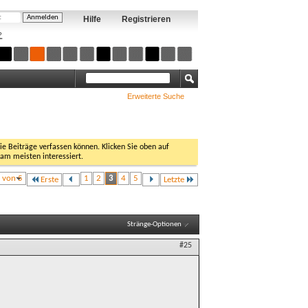
Hilfe
Registrieren
?
Erweiterte Suche
Sie Beiträge verfassen können. Klicken Sie oben auf
 am meisten interessiert.
3 von 5
1
2
3
4
5
Erste
Letzte
Stränge-Optionen
#25