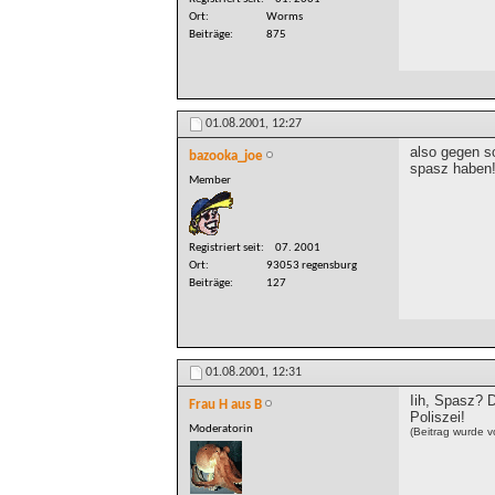
Ort
Worms
Beiträge
875
01.08.2001,
12:27
also gegen so
bazooka_joe
spasz haben
Member
Registriert seit
07. 2001
Ort
93053 regensburg
Beiträge
127
01.08.2001,
12:31
Iih, Spasz? D
Frau H aus B
Poliszei!
Moderatorin
(Beitrag wurde 