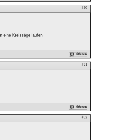
#30
n eine Kreissäge laufen
Zitieren
#31
Zitieren
#32