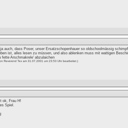
 ja auch, dass Poser, unser Ersatzschopenhauer so oldschoolmässig schimpft: '
eben ist, alles lesen zu müssen, und also ablenken muss mit wattigen Beschimp
u fette Arschmakrele' abzulaichen
von Reverend Tex am 31.07.2001 um 23:53 Uhr bearbeitet.)
t ok, Frau H!
tes Spiel.
g