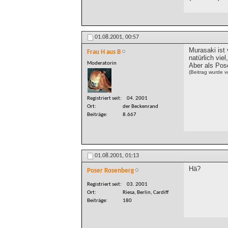
01.08.2001,
00:57
Murasaki ist 
Frau H aus B
natürlich viel,
Moderatorin
Aber als Pose
(Beitrag wurde 
Registriert seit
04. 2001
Ort
der Beckenrand
Beiträge
8.667
01.08.2001,
01:13
Hä?
Poser Rosenberg
Registriert seit
03. 2001
Ort
Riesa, Berlin, Cardiff
Beiträge
180