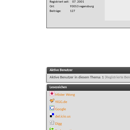
Registriert seit
07. 2001
Ort
93053 regensburg
Beiträge
127
Aktive Benutzer
Aktive Benutzer in diesem Thema: 1
(Registrierte Ben
Lesezeichen
Mister Wong
YiGG.de
Google
del.icio.us
Digg