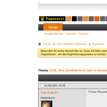
†
Forum
Heutige Beiträge
Kalender
Aktionen
Forum
Wir höflichen Paparazzi
Paparazzi 
Wenn dies Ihr erster Besuch hier ist, lesen Sie bitte zuer
'Registrieren', um den Registrierungsprozess zu starten.
Thema:
Zank, Arne (Zweimal Arne Zank in Hambu
01.08.2001,
00:38
Poser Rosenb
Frau H aus B
Moderatorin