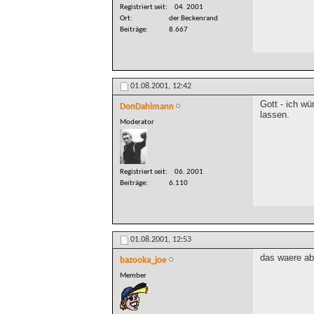
Registriert seit
04. 2001
Ort
der Beckenrand
Beiträge
8.667
01.08.2001,
12:42
Gott - ich w
DonDahlmann
lassen.
Moderator
Registriert seit
06. 2001
Beiträge
6.110
01.08.2001,
12:53
das waere abe
bazooka_joe
Member