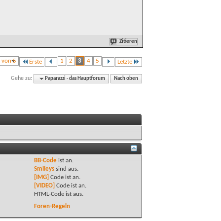
Zitieren
3 von 5
1
2
3
4
5
Erste
Letzte
Gehe zu:
Paparazzi - das Hauptforum
Nach oben
BB-Code
ist
an
.
Smileys
sind
aus
.
[IMG]
Code ist
an
.
[VIDEO]
Code ist
an
.
HTML-Code ist
aus
.
Foren-Regeln