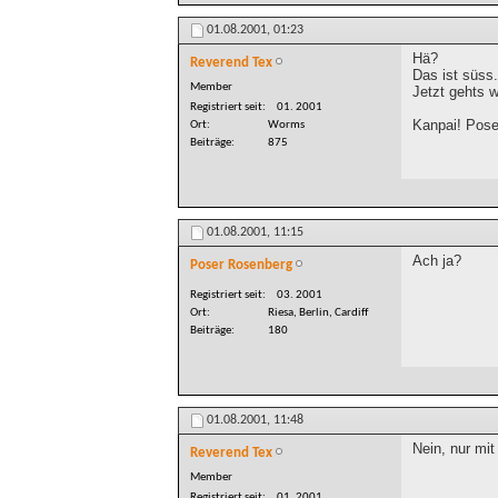
01.08.2001,
01:23
Hä?
Reverend Tex
Das ist süss.
Member
Jetzt gehts w
Registriert seit
01. 2001
Kanpai! Pose
Ort
Worms
Beiträge
875
01.08.2001,
11:15
Ach ja?
Poser Rosenberg
Registriert seit
03. 2001
Ort
Riesa, Berlin, Cardiff
Beiträge
180
01.08.2001,
11:48
Nein, nur mi
Reverend Tex
Member
Registriert seit
01. 2001