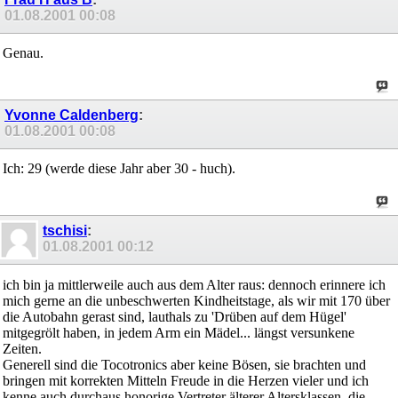
01.08.2001
00:08
Genau.
Yvonne Caldenberg
:
01.08.2001
00:08
Ich: 29 (werde diese Jahr aber 30 - huch).
tschisi
:
01.08.2001
00:12
ich bin ja mittlerweile auch aus dem Alter raus: dennoch erinnere ich
mich gerne an die unbeschwerten Kindheitstage, als wir mit 170 über
die Autobahn gerast sind, lauthals zu 'Drüben auf dem Hügel'
mitgegrölt haben, in jedem Arm ein Mädel... längst versunkene
Zeiten.
Generell sind die Tocotronics aber keine Bösen, sie brachten und
bringen mit korrekten Mitteln Freude in die Herzen vieler und ich
kenne auch durchaus honorige Vertreter älterer Altersklassen, die