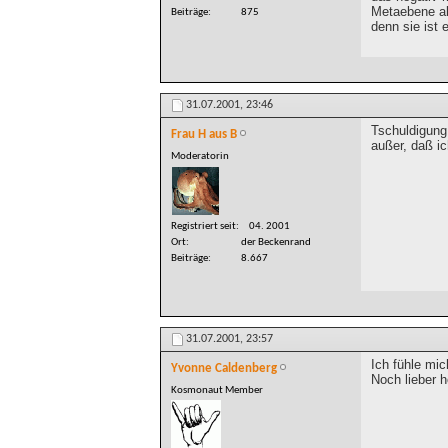
Metaebene ab
Beiträge
875
denn sie ist 
31.07.2001,
23:46
Tschuldigung
Frau H aus B
außer, daß ic
Moderatorin
Registriert seit
04. 2001
Ort
der Beckenrand
Beiträge
8.667
31.07.2001,
23:57
Ich fühle mic
Yvonne Caldenberg
Noch lieber 
Kosmonaut Member