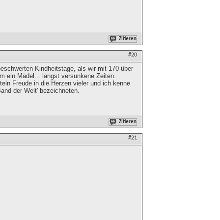
Zitieren
#20
beschwerten Kindheitstage, als wir mit 170 über
rm ein Mädel... längst versunkene Zeiten.
teln Freude in die Herzen vieler und ich kenne
 Band der Welt' bezeichneten.
Zitieren
#21