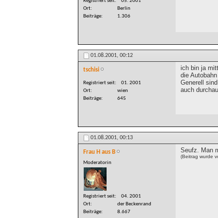
Registriert seit
05. 2001
Ort
Berlin
Beiträge
1.306
01.08.2001,
00:12
ich bin ja mi
tschisi
die Autobahn 
Generell sind
Registriert seit
01. 2001
auch durchaus
Ort
wien
Beiträge
645
01.08.2001,
00:13
Seufz. Man 
Frau H aus B
(Beitrag wurde 
Moderatorin
Registriert seit
04. 2001
Ort
der Beckenrand
Beiträge
8.667