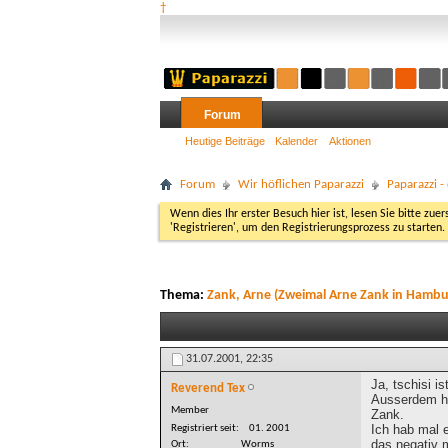
†
Forum
Heutige Beiträge
Kalender
Aktionen
Forum
Wir höflichen Paparazzi
Paparazzi 
Wenn dies Ihr erster Besuch hier ist, lesen Sie bitte zuer
'Registrieren', um den Registrierungsprozess zu starten.
Thema:
Zank, Arne (Zweimal Arne Zank in Hambu
31.07.2001,
22:35
Ja, tschisi i
Reverend Tex
Ausserdem hab
Member
Zank.
Ich hab mal 
Registriert seit
01. 2001
das negativ m
Ort
Worms