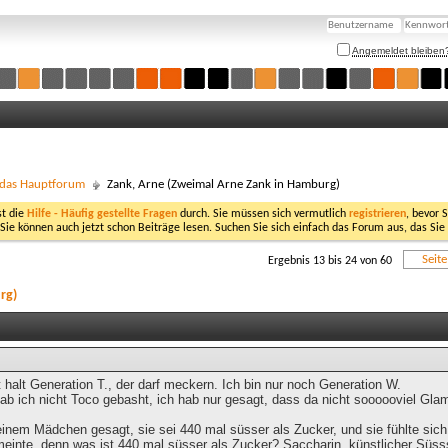
Angemeldet bleiben
- das Hauptforum
Zank, Arne (Zweimal Arne Zank in Hamburg)
st die
Hilfe - Häufig gestellte Fragen
durch. Sie müssen sich vermutlich
registrieren
, bevor 
 Sie können auch jetzt schon Beiträge lesen. Suchen Sie sich einfach das Forum aus, das Sie
Seit
Ergebnis 13 bis 24 von 60
rg)
st halt Generation T., der darf meckern. Ich bin nur noch Generation W.
 ich nicht Toco gebasht, ich hab nur gesagt, dass da nicht soooooviel Glamo
einem Mädchen gesagt, sie sei 440 mal süsser als Zucker, und sie fühlte sic
einte, denn was ist 440 mal süsser als Zucker? Saccharin, künstlicher Süsssto