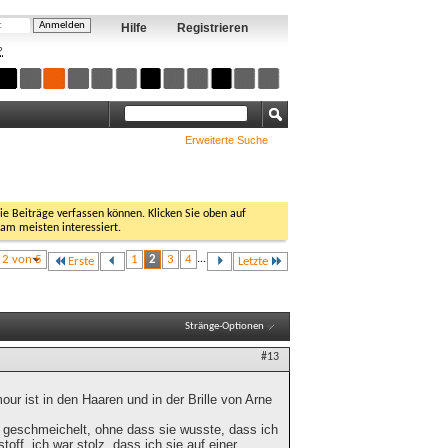
Hilfe
Registrieren
?
Erweiterte Suche
Sie Beiträge verfassen können. Klicken Sie oben auf
 am meisten interessiert.
e 2 von 5
1
2
3
4
...
Erste
Letzte
Stränge-Optionen
#13
ur ist in den Haaren und in der Brille von Arne
h geschmeichelt, ohne dass sie wusste, dass ich
ff, ich war stolz, dass ich sie auf einer