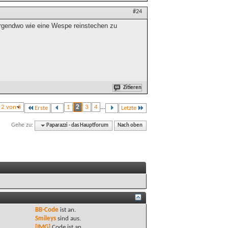
#24
irgendwo wie eine Wespe reinstechen zu
Zitieren
e 2 von 5
1
2
3
4
...
Erste
Letzte
Gehe zu:
Paparazzi - das Hauptforum
Nach oben
BB-Code
ist
an
.
Smileys
sind
aus
.
[IMG]
Code ist
an
.