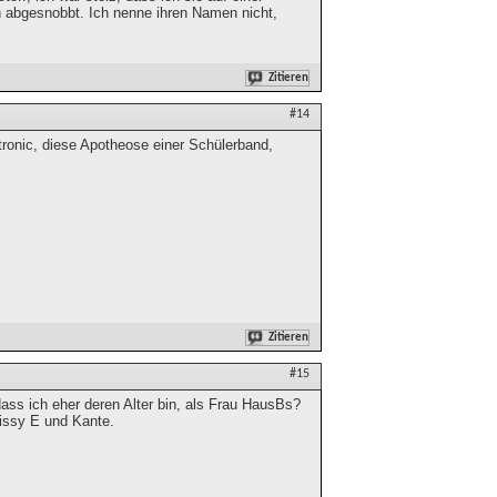
abgesnobbt. Ich nenne ihren Namen nicht,
Zitieren
#14
tronic, diese Apotheose einer Schülerband,
Zitieren
#15
 dass ich eher deren Alter bin, als Frau HausBs?
Missy E und Kante.