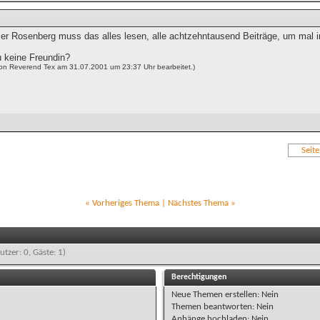
er Rosenberg muss das alles lesen, alle achtzehntausend Beiträge, um mal 
u keine Freundin?
von Reverend Tex am 31.07.2001 um 23:37 Uhr bearbeitet.)
Seit
«
Vorheriges Thema
|
Nächstes Thema
»
utzer: 0, Gäste: 1)
Berechtigungen
Neue Themen erstellen:
Nein
Themen beantworten:
Nein
Anhänge hochladen:
Nein