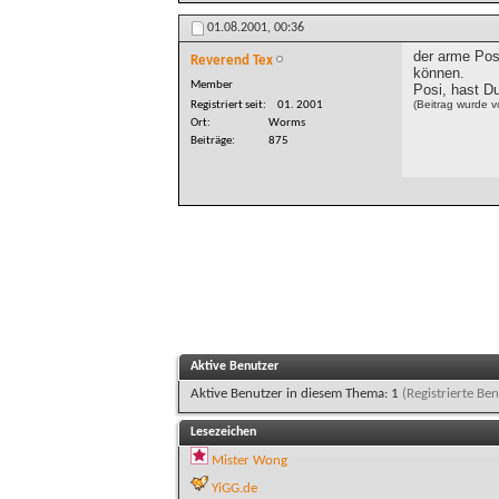
01.08.2001,
00:36
der arme Pos
Reverend Tex
können.
Member
Posi, hast D
(Beitrag wurde 
Registriert seit
01. 2001
Ort
Worms
Beiträge
875
Aktive Benutzer
Aktive Benutzer in diesem Thema: 1
(Registrierte Ben
Lesezeichen
Mister Wong
YiGG.de