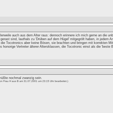
ttlerweile auch aus dem Alter raus: dennoch erinnere ich mich gerne an die un
gerast sind, lauthals zu 'Drüben auf dem Hügel' mitgegrölt haben, in jedem A
 die Tocotronics aber keine Bösen, sie brachten und bringen mit korrekten Mit
 honorige Vertreter älterer Altersklassen, die Tocotronic einst als die 'beste
müßte nochmal zwanzig sein.
von Frau H aus B am 31.07.2001 um 23:15 Uhr bearbeitet.)