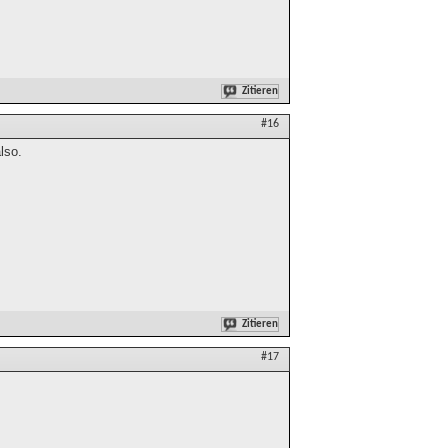
Zitieren
#16
lso.
Zitieren
#17