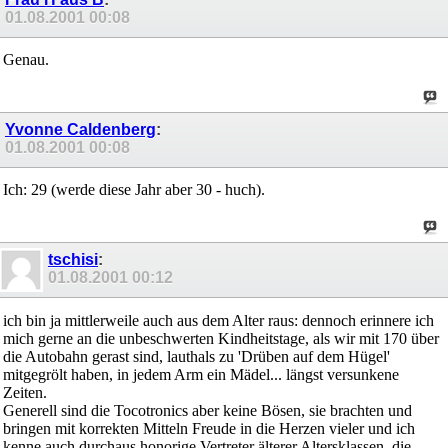
01.08.2001
00:08
Genau.
Yvonne Caldenberg
:
01.08.2001
00:08
Ich: 29 (werde diese Jahr aber 30 - huch).
tschisi
:
01.08.2001
00:12
ich bin ja mittlerweile auch aus dem Alter raus: dennoch erinnere ich
mich gerne an die unbeschwerten Kindheitstage, als wir mit 170 über
die Autobahn gerast sind, lauthals zu 'Drüben auf dem Hügel'
mitgegrölt haben, in jedem Arm ein Mädel... längst versunkene
Zeiten.
Generell sind die Tocotronics aber keine Bösen, sie brachten und
bringen mit korrekten Mitteln Freude in die Herzen vieler und ich
kenne auch durchaus honorige Vertreter älterer Altersklassen, die