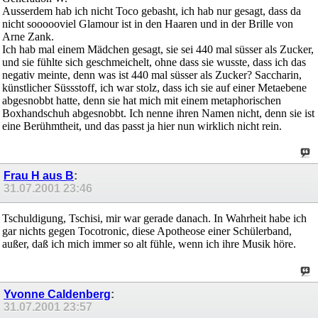
Ausserdem hab ich nicht Toco gebasht, ich hab nur gesagt, dass da
nicht soooooviel Glamour ist in den Haaren und in der Brille von
Arne Zank.
Ich hab mal einem Mädchen gesagt, sie sei 440 mal süsser als Zucker,
und sie fühlte sich geschmeichelt, ohne dass sie wusste, dass ich das
negativ meinte, denn was ist 440 mal süsser als Zucker? Saccharin,
künstlicher Süssstoff, ich war stolz, dass ich sie auf einer Metaebene
abgesnobbt hatte, denn sie hat mich mit einem metaphorischen
Boxhandschuh abgesnobbt. Ich nenne ihren Namen nicht, denn sie ist
eine Berühmtheit, und das passt ja hier nun wirklich nicht rein.
Frau H aus B
:
31.07.2001
23:46
Tschuldigung, Tschisi, mir war gerade danach. In Wahrheit habe ich
gar nichts gegen Tocotronic, diese Apotheose einer Schülerband,
außer, daß ich mich immer so alt fühle, wenn ich ihre Musik höre.
Yvonne Caldenberg
:
31.07.2001
23:57