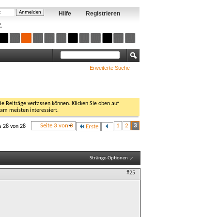
Hilfe
Registrieren
?
Erweiterte Suche
Sie Beiträge verfassen können. Klicken Sie oben auf
 am meisten interessiert.
Seite 3 von 3
1
2
3
s 28 von 28
Erste
Stränge-Optionen
#25