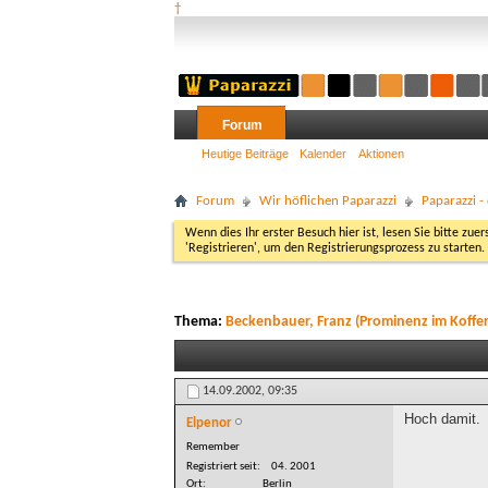
†
Forum
Heutige Beiträge
Kalender
Aktionen
Forum
Wir höflichen Paparazzi
Paparazzi 
Wenn dies Ihr erster Besuch hier ist, lesen Sie bitte zuer
'Registrieren', um den Registrierungsprozess zu starten.
Thema:
Beckenbauer, Franz (Prominenz im Koffe
14.09.2002,
09:35
Hoch damit.
Elpenor
Remember
Registriert seit
04. 2001
Ort
Berlin