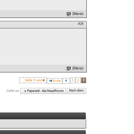
Zitieren
#28
Zitieren
Seite 3 von 3
1
2
3
Erste
Gehe zu:
Paparazzi - das Hauptforum
Nach oben