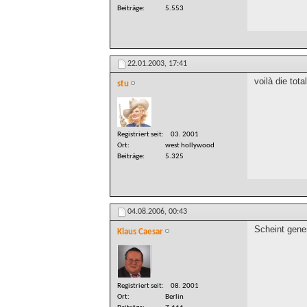
Beiträge
5.553
22.01.2003,
17:41
voilà die tot
stu
Registriert seit
03. 2001
Ort
west hollywood
Beiträge
5.325
04.08.2006,
00:43
Scheint gener
Klaus Caesar
Registriert seit
08. 2001
Ort
Berlin