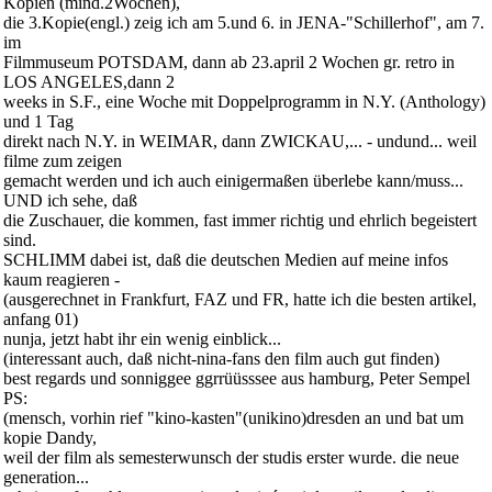
Kopien (mind.2Wochen),
die 3.Kopie(engl.) zeig ich am 5.und 6. in JENA-"Schillerhof", am 7.
im
Filmmuseum POTSDAM, dann ab 23.april 2 Wochen gr. retro in
LOS ANGELES,dann 2
weeks in S.F., eine Woche mit Doppelprogramm in N.Y. (Anthology)
und 1 Tag
direkt nach N.Y. in WEIMAR, dann ZWICKAU,... - undund... weil
filme zum zeigen
gemacht werden und ich auch einigermaßen überlebe kann/muss...
UND ich sehe, daß
die Zuschauer, die kommen, fast immer richtig und ehrlich begeistert
sind.
SCHLIMM dabei ist, daß die deutschen Medien auf meine infos
kaum reagieren -
(ausgerechnet in Frankfurt, FAZ und FR, hatte ich die besten artikel,
anfang 01)
nunja, jetzt habt ihr ein wenig einblick...
(interessant auch, daß nicht-nina-fans den film auch gut finden)
best regards und sonniggee ggrrüüsssee aus hamburg, Peter Sempel
PS:
(mensch, vorhin rief "kino-kasten"(unikino)dresden an und bat um
kopie Dandy,
weil der film als semesterwunsch der studis erster wurde. die neue
generation...