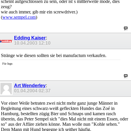
scheint aufgeschlossen zu sein, oder ist´s mittlerweile mode, dies
zeug?
wie auch immer, gib mir ein screwdriver.)
(
www.sempel.com
)
Edding Kaiser
:
10.04.2003
12:10
Stränge wie diesen sollten sie bei manufactum verkaufen.
Für Inge.
Art Wenderley
:
01.04.2004
02:37
Vor einer Weile betraten zwei nicht mehr ganz junge Männer in
Begleitung eines schwarz-weiß gefleckten Hundes das Zoé in
Hamburg, bestellten zügig Bier und Schnaps und kamen rasch
überein, das Peter Sempel sich "dies Mal nicht mit einem Essen, oder
so" aus der Affäre ziehen könne. Man wolle nun "Kohle sehen."
Dem Mann mit Hund begegne ich seither häufig.