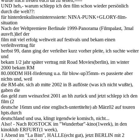
würde mich freuen euch da zu sehen,-----
UND heh,- warum schlepp ich den film schon wieder persönlich
durch die welt??:
für hinterdenkulisseninteressierte: NINA-PUNK+GLORY-film-
situation
Nach der Weltpremiere Berlinale 1999-Panorama (Filmpalast, 3mal
ausvft.)lief der
film mit viel erfolg weltweit auf festivals und bekam einen
verleihvertrag für
herbst 99, dann ging der verleiher kurz vorher pleite, ich suchte weiter
und
bekam 1/2 jahr später vertrag mit Road Movies(berlin), im winter
2000 bekam RM
80.000DM HH-förderung u.a. für blow-up35mm- es passierte aber
nichts und, weil
die RM-abt. sich ab mitte 2002 in B auflöste (was ich nicht wußte),
gaben die
das geld zum weinaxfest 2001 an hh zurück und jetzt schlepp ich den
film (2
deutsche 16mm und eine englisch-untertitelte) ab März02 auf touren
hpts.durch
deutschland und usa, klingt irgendwie komisch, nicht...
Also! - Nach ROSTOCK im "Wunderbar"-kino(1week), in den
kinoklub ERFURT(1 week),
1 Abend im "La Bim", HALLE(echt gut), jetzt BERLIN mit 2