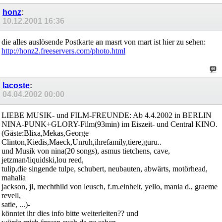
honz
:
10.12.2001
16:36
die alles auslösende Postkarte an masrt von mart ist hier zu sehen:
http://honz2.freeservers.com/photo.html
lacoste
:
04.04.2002
00:00
LIEBE MUSIK- und FILM-FREUNDE: Ab 4.4.2002 in BERLIN
NINA-PUNK+GLORY-Film(93min) im Eiszeit- und Central KINO.
(Gäste:Blixa,Mekas,George
Clinton,Kiedis,Maeck,Unruh,ihrefamily,tiere,guru..
und Musik von nina(20 songs), asmus tietchens, cave,
jetzman/liquidski,lou reed,
tulip,die singende tulpe, schubert, neubauten, abwärts, motörhead,
mahalia
jackson, jl, mechthild von leusch, f.m.einheit, yello, mania d., graeme
revell,
satie, ...)-
könntet ihr dies info bitte weiterleiten?? und