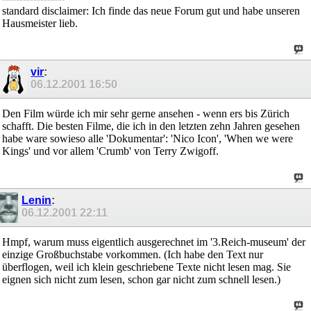
standard disclaimer: Ich finde das neue Forum gut und habe unseren
Hausmeister lieb.
vir
:
06.12.2001
16:50
Den Film würde ich mir sehr gerne ansehen - wenn ers bis Zürich
schafft. Die besten Filme, die ich in den letzten zehn Jahren gesehen
habe ware sowieso alle 'Dokumentar': 'Nico Icon', 'When we were
Kings' und vor allem 'Crumb' von Terry Zwigoff.
Lenin
:
06.12.2001
22:11
Hmpf, warum muss eigentlich ausgerechnet im '3.Reich-museum' der
einzige Großbuchstabe vorkommen. (Ich habe den Text nur
überflogen, weil ich klein geschriebene Texte nicht lesen mag. Sie
eignen sich nicht zum lesen, schon gar nicht zum schnell lesen.)