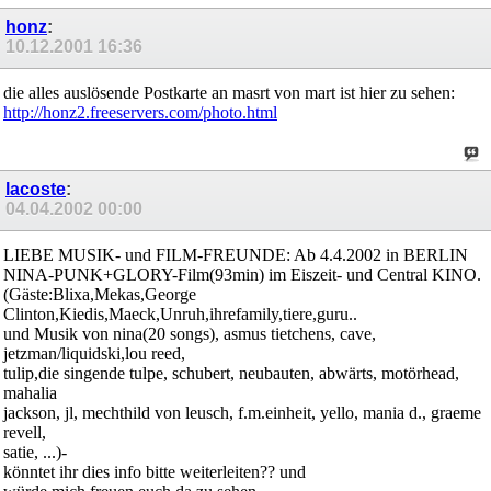
honz
:
10.12.2001
16:36
die alles auslösende Postkarte an masrt von mart ist hier zu sehen:
http://honz2.freeservers.com/photo.html
lacoste
:
04.04.2002
00:00
LIEBE MUSIK- und FILM-FREUNDE: Ab 4.4.2002 in BERLIN
NINA-PUNK+GLORY-Film(93min) im Eiszeit- und Central KINO.
(Gäste:Blixa,Mekas,George
Clinton,Kiedis,Maeck,Unruh,ihrefamily,tiere,guru..
und Musik von nina(20 songs), asmus tietchens, cave,
jetzman/liquidski,lou reed,
tulip,die singende tulpe, schubert, neubauten, abwärts, motörhead,
mahalia
jackson, jl, mechthild von leusch, f.m.einheit, yello, mania d., graeme
revell,
satie, ...)-
könntet ihr dies info bitte weiterleiten?? und