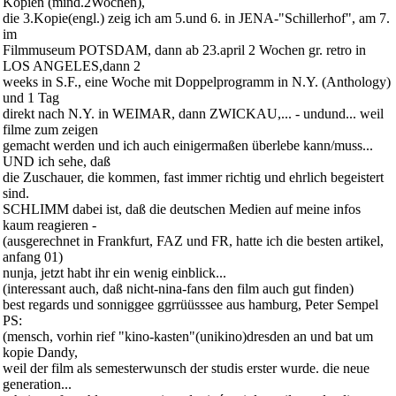
Kopien (mind.2Wochen),
die 3.Kopie(engl.) zeig ich am 5.und 6. in JENA-"Schillerhof", am 7.
im
Filmmuseum POTSDAM, dann ab 23.april 2 Wochen gr. retro in
LOS ANGELES,dann 2
weeks in S.F., eine Woche mit Doppelprogramm in N.Y. (Anthology)
und 1 Tag
direkt nach N.Y. in WEIMAR, dann ZWICKAU,... - undund... weil
filme zum zeigen
gemacht werden und ich auch einigermaßen überlebe kann/muss...
UND ich sehe, daß
die Zuschauer, die kommen, fast immer richtig und ehrlich begeistert
sind.
SCHLIMM dabei ist, daß die deutschen Medien auf meine infos
kaum reagieren -
(ausgerechnet in Frankfurt, FAZ und FR, hatte ich die besten artikel,
anfang 01)
nunja, jetzt habt ihr ein wenig einblick...
(interessant auch, daß nicht-nina-fans den film auch gut finden)
best regards und sonniggee ggrrüüsssee aus hamburg, Peter Sempel
PS:
(mensch, vorhin rief "kino-kasten"(unikino)dresden an und bat um
kopie Dandy,
weil der film als semesterwunsch der studis erster wurde. die neue
generation...