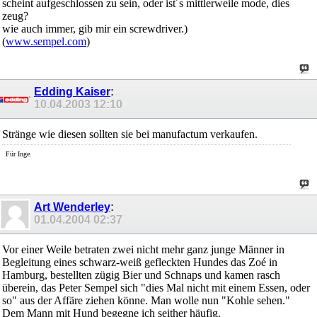
scheint aufgeschlossen zu sein, oder ist´s mittlerweile mode, dies
zeug?
wie auch immer, gib mir ein screwdriver.)
(
www.sempel.com
)
Edding Kaiser
:
10.04.2003
12:10
Stränge wie diesen sollten sie bei manufactum verkaufen.
Für Inge.
Art Wenderley
:
01.04.2004
02:37
Vor einer Weile betraten zwei nicht mehr ganz junge Männer in
Begleitung eines schwarz-weiß gefleckten Hundes das Zoé in
Hamburg, bestellten zügig Bier und Schnaps und kamen rasch
überein, das Peter Sempel sich "dies Mal nicht mit einem Essen, oder
so" aus der Affäre ziehen könne. Man wolle nun "Kohle sehen."
Dem Mann mit Hund begegne ich seither häufig.