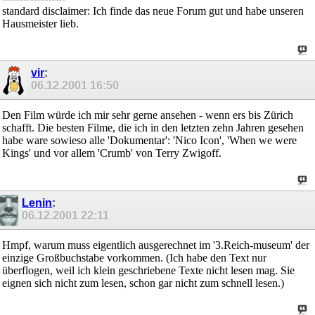
standard disclaimer: Ich finde das neue Forum gut und habe unseren
Hausmeister lieb.
vir
:
06.12.2001
16:50
Den Film würde ich mir sehr gerne ansehen - wenn ers bis Zürich
schafft. Die besten Filme, die ich in den letzten zehn Jahren gesehen
habe ware sowieso alle 'Dokumentar': 'Nico Icon', 'When we were
Kings' und vor allem 'Crumb' von Terry Zwigoff.
Lenin
:
06.12.2001
22:11
Hmpf, warum muss eigentlich ausgerechnet im '3.Reich-museum' der
einzige Großbuchstabe vorkommen. (Ich habe den Text nur
überflogen, weil ich klein geschriebene Texte nicht lesen mag. Sie
eignen sich nicht zum lesen, schon gar nicht zum schnell lesen.)