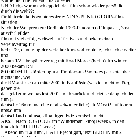
würde mich freuen euch da zu sehen,-----
UND heh,- warum schlepp ich den film schon wieder persönlich
durch die welt??:
für hinterdenkulisseninteressierte: NINA-PUNK+GLORY-film-
situation
Nach der Weltpremiere Berlinale 1999-Panorama (Filmpalast, 3mal
ausvft.)lief der
film mit viel erfolg weltweit auf festivals und bekam einen
verleihvertrag für
herbst 99, dann ging der verleiher kurz vorher pleite, ich suchte weiter
und
bekam 1/2 jahr später vertrag mit Road Movies(berlin), im winter
2000 bekam RM
80.000DM HH-förderung u.a. für blow-up35mm- es passierte aber
nichts und, weil
die RM-abt. sich ab mitte 2002 in B auflöste (was ich nicht wußte),
gaben die
das geld zum weinaxfest 2001 an hh zurück und jetzt schlepp ich den
film (2
deutsche 16mm und eine englisch-untertitelte) ab März02 auf touren
hpts.durch
deutschland und usa, klingt irgendwie komisch, nicht...
Also! - Nach ROSTOCK im "Wunderbar"-kino(1week), in den
kinoklub ERFURT(1 week),
1 Abend im "La Bim", HALLE(echt gut), jetzt BERLIN mit 2