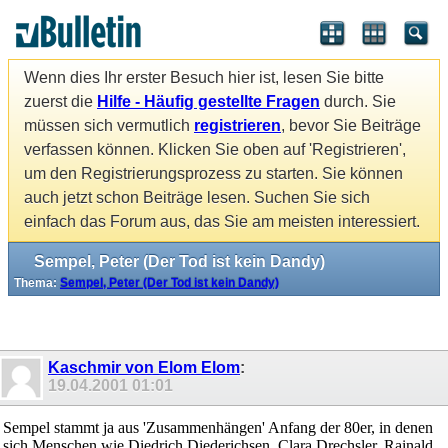
Wenn dies Ihr erster Besuch hier ist, lesen Sie bitte
zuerst die
Hilfe - Häufig gestellte Fragen
durch. Sie
müssen sich vermutlich
registrieren
, bevor Sie Beiträge
verfassen können. Klicken Sie oben auf 'Registrieren',
um den Registrierungsprozess zu starten. Sie können
auch jetzt schon Beiträge lesen. Suchen Sie sich
einfach das Forum aus, das Sie am meisten interessiert.
Sempel, Peter (Der Tod ist kein Dandy)
Thema:
Sempel, Peter (Der Tod ist kein Dandy)
Kaschmir von Elom Elom
:
19.04.2001
01:01
Sempel stammt ja aus 'Zusammenhängen' Anfang der 80er, in denen
sich Menschen wie Diedrich Diederichsen, Clara Drechsler, Rainald