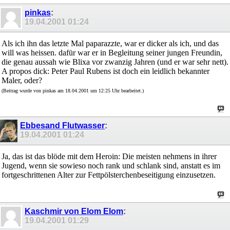
pinkas
:
19.04.2001
01:24
Als ich ihn das letzte Mal paparazzte, war er dicker als ich, und das
will was heissen. dafür war er in Begleitung seiner jungen Freundin,
die genau aussah wie Blixa vor zwanzig Jahren (und er war sehr nett).
A propos dick: Peter Paul Rubens ist doch ein leidlich bekannter
Maler, oder?
(Beitrag wurde von pinkas am 18.04.2001 um 12:25 Uhr bearbeitet.)
Ebbesand Flutwasser
:
19.04.2001
01:24
Ja, das ist das blöde mit dem Heroin: Die meisten nehmens in ihrer
Jugend, wenn sie sowieso noch rank und schlank sind, anstatt es im
fortgeschrittenen Alter zur Fettpölsterchenbeseitigung einzusetzen.
Kaschmir von Elom Elom
:
19.04.2001
01:29