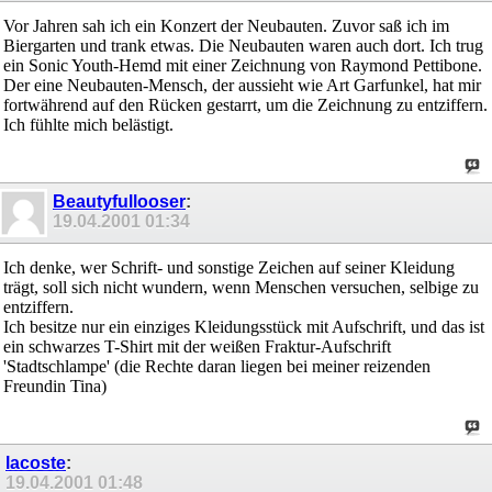
Vor Jahren sah ich ein Konzert der Neubauten. Zuvor saß ich im
Biergarten und trank etwas. Die Neubauten waren auch dort. Ich trug
ein Sonic Youth-Hemd mit einer Zeichnung von Raymond Pettibone.
Der eine Neubauten-Mensch, der aussieht wie Art Garfunkel, hat mir
fortwährend auf den Rücken gestarrt, um die Zeichnung zu entziffern.
Ich fühlte mich belästigt.
Beautyfullooser
:
19.04.2001
01:34
Ich denke, wer Schrift- und sonstige Zeichen auf seiner Kleidung
trägt, soll sich nicht wundern, wenn Menschen versuchen, selbige zu
entziffern.
Ich besitze nur ein einziges Kleidungsstück mit Aufschrift, und das ist
ein schwarzes T-Shirt mit der weißen Fraktur-Aufschrift
'Stadtschlampe' (die Rechte daran liegen bei meiner reizenden
Freundin Tina)
lacoste
:
19.04.2001
01:48