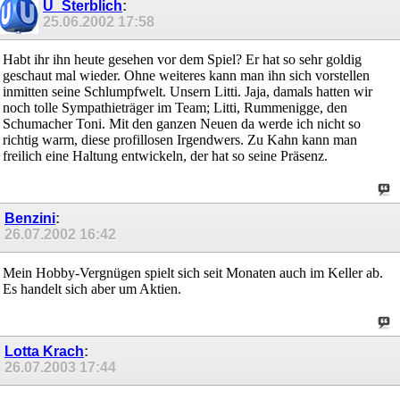
U_Sterblich
:
25.06.2002
17:58
Habt ihr ihn heute gesehen vor dem Spiel? Er hat so sehr goldig
geschaut mal wieder. Ohne weiteres kann man ihn sich vorstellen
inmitten seine Schlumpfwelt. Unsern Litti. Jaja, damals hatten wir
noch tolle Sympathieträger im Team; Litti, Rummenigge, den
Schumacher Toni. Mit den ganzen Neuen da werde ich nicht so
richtig warm, diese profillosen Irgendwers. Zu Kahn kann man
freilich eine Haltung entwickeln, der hat so seine Präsenz.
Benzini
:
26.07.2002
16:42
Mein Hobby-Vergnügen spielt sich seit Monaten auch im Keller ab.
Es handelt sich aber um Aktien.
Lotta Krach
:
26.07.2003
17:44