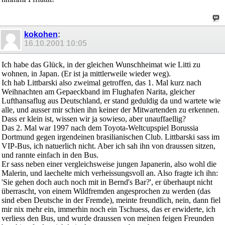
kokohen
:
16.10.2001
10:05
Ich habe das Glück, in der gleichen Wunschheimat wie Litti zu
wohnen, in Japan. (Er ist ja mittlerweile wieder weg).
Ich hab Littbarski also zweimal getroffen, das 1. Mal kurz nach
Weihnachten am Gepaeckband im Flughafen Narita, gleicher
Lufthansaflug aus Deutschland, er stand geduldig da und wartete wie
alle, und ausser mir schien ihn keiner der Mitwartenden zu erkennen.
Dass er klein ist, wissen wir ja sowieso, aber unauffaellig?
Das 2. Mal war 1997 nach dem Toyota-Weltcupspiel Borussia
Dortmund gegen irgendeinen brasilianischen Club. Littbarski sass im
VIP-Bus, ich natuerlich nicht. Aber ich sah ihn von draussen sitzen,
und rannte einfach in den Bus.
Er sass neben einer vergleichsweise jungen Japanerin, also wohl die
Malerin, und laechelte mich verheissungsvoll an. Also fragte ich ihn:
'Sie gehen doch auch noch mit in Bernd's Bar?', er überhaupt nicht
überrascht, von einem Wildfremden angesprochen zu werden (das
sind eben Deutsche in der Fremde), meinte freundlich, nein, dann fiel
mir nix mehr ein, immerhin noch ein Tschuess, das er erwiderte, ich
verliess den Bus, und wurde draussen von meinen feigen Freunden