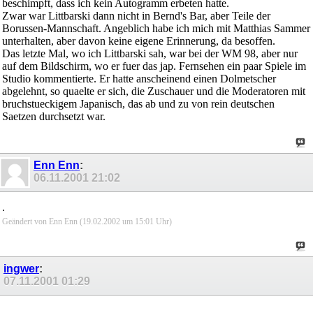
beschimpft, dass ich kein Autogramm erbeten hatte.
Zwar war Littbarski dann nicht in Bernd's Bar, aber Teile der
Borussen-Mannschaft. Angeblich habe ich mich mit Matthias Sammer
unterhalten, aber davon keine eigene Erinnerung, da besoffen.
Das letzte Mal, wo ich Littbarski sah, war bei der WM 98, aber nur
auf dem Bildschirm, wo er fuer das jap. Fernsehen ein paar Spiele im
Studio kommentierte. Er hatte anscheinend einen Dolmetscher
abgelehnt, so quaelte er sich, die Zuschauer und die Moderatoren mit
bruchstueckigem Japanisch, das ab und zu von rein deutschen
Saetzen durchsetzt war.
Enn Enn
:
06.11.2001
21:02
.
Geändert von Enn Enn (19.02.2002 um
15:01
Uhr)
ingwer
:
07.11.2001
01:29
.