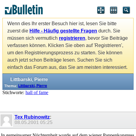
Wenn dies Ihr erster Besuch hier ist, lesen Sie bitte
zuerst die
Hilfe - Häufig gestellte Fragen
durch. Sie
müssen sich vermutlich
registrieren
, bevor Sie Beiträge
verfassen können. Klicken Sie oben auf 'Registrieren',
um den Registrierungsprozess zu starten. Sie können
auch jetzt schon Beiträge lesen. Suchen Sie sich
einfach das Forum aus, das Sie am meisten interessiert.
Littbarski, Pierre
Thema:
Littbarski, Pierre
Stichworte:
hall of fame
Tex Rubinowitz
:
08.05.2001
05:25
In gemeinsamer Nüchternheit wurde auf dem wiener Pappenkongress