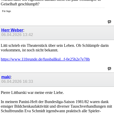
Geiselhaft geschlumpft?
Für Inge.
Herr Weber
:
06.04.2026
13:42
Litti schrieb ein Theaterstück über sein Leben. Ob Schlümpfe darin
vorkommen, ist noch nicht bekannt.
https://www.11freunde.de/fussballkul...f-0e25b2e7e78b
maki
:
06.04.2026
16:33
Pierre Littbarski war meine erste Liebe.
In meinem Panini-Heft der Bundesliga-Saison 1981/82 waren dank
emsiger Bildchenkaufaktivität und diverser Tauschverhandlungen mit
Schulfreundin Eva Schmidt irgendwann praktisch alle Spieler-