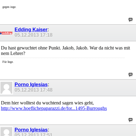
gegen inge.
Edding Kaiser
:
05.12.2013
17:18
Du hast gewuchtet ohne Punkt. Jakob, Jakob. War da nicht was mit
nem Lehrer?
Für Inge.
Porno Iglesias
:
05.12.2013
17:48
Dem hier wolltest du wuchtend sagen wies geht,
http://www.hoeflichepaparazzi.de/for...1495-Burroughs
Porno Iglesias
:
05.12.2013
17:51