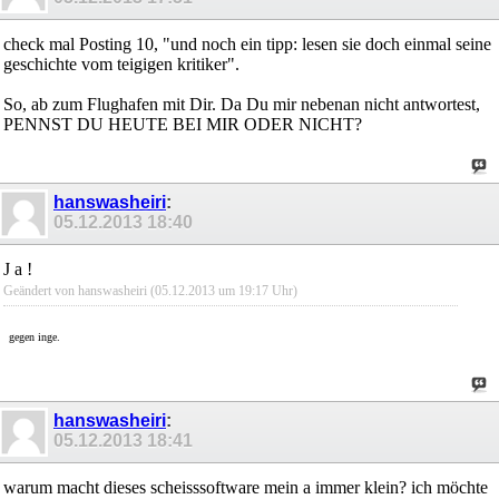
check mal Posting 10, "und noch ein tipp: lesen sie doch einmal seine
geschichte vom teigigen kritiker".
So, ab zum Flughafen mit Dir. Da Du mir nebenan nicht antwortest,
PENNST DU HEUTE BEI MIR ODER NICHT?
hanswasheiri
:
05.12.2013
18:40
J a !
Geändert von hanswasheiri (05.12.2013 um
19:17
Uhr)
gegen inge.
hanswasheiri
:
05.12.2013
18:41
warum macht dieses scheisssoftware mein a immer klein? ich möchte