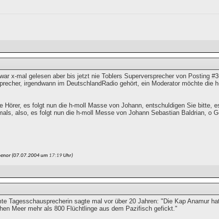
ar x-mal gelesen aber bis jetzt nie Toblers Superversprecher von Posting #3
sprecher, irgendwann im DeutschlandRadio gehört, ein Moderator möchte die
e Hörer, es folgt nun die h-moll Masse von Johann, entschuldigen Sie bitte, e
lmals, also, es folgt nun die h-moll Messe von Johann Sebastian Baldrian, o G
penor (07.07.2004 um
17:19
Uhr)
te Tagesschausprecherin sagte mal vor über 20 Jahren: "Die Kap Anamur hat 
hen Meer mehr als 800 Flüchtlinge aus dem Pazifisch gefickt."