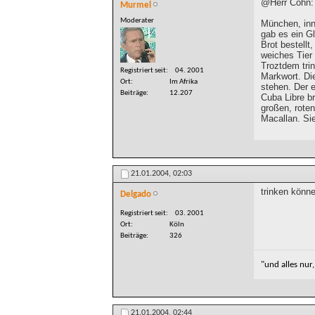
@Herr Cohn:
Murmel
Moderater
München, inne
gab es ein G
Brot bestellt
weiches Tier 
Troztdem trin
Registriert seit
04. 2001
Markwort. Die
Ort
Im Afrika
stehen. Der e
Beiträge
12.207
Cuba Libre b
großen, roten
Macallan. Si
21.01.2004,
02:03
trinken könne
Delgado
Registriert seit
03. 2001
Ort
Köln
Beiträge
326
"und alles nur
21.01.2004,
02:44