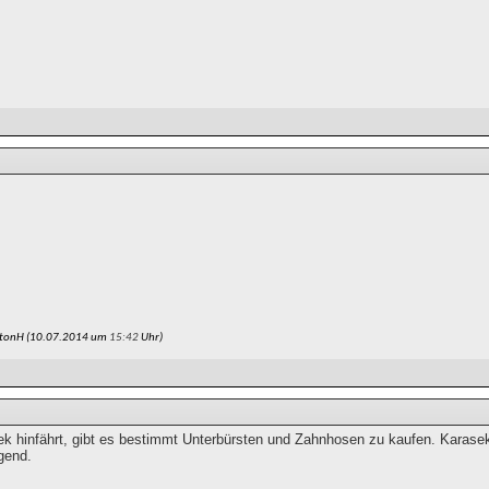
ntonH (10.07.2014 um
15:42
Uhr)
k hinfährt, gibt es bestimmt Unterbürsten und Zahnhosen zu kaufen. Karasek r
gend.