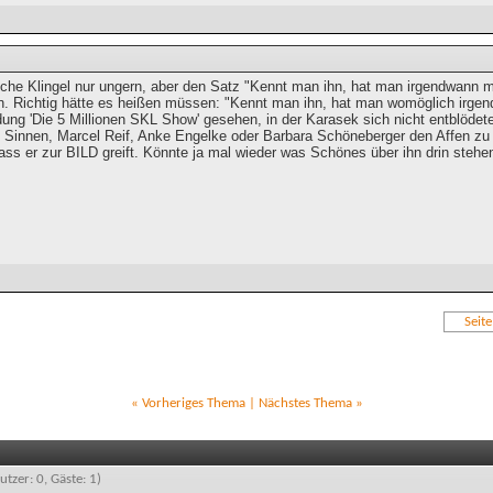
eche Klingel nur ungern, aber den Satz "Kennt man ihn, hat man irgendwann m
n. Richtig hätte es heißen müssen: "Kennt man ihn, hat man womöglich irge
ung 'Die 5 Millionen SKL Show' gesehen, in der Karasek sich nicht entblöd
n Sinnen, Marcel Reif, Anke Engelke oder Barbara Schöneberger den Affen z
ass er zur BILD greift. Könnte ja mal wieder was Schönes über ihn drin stehe
Seit
«
Vorheriges Thema
|
Nächstes Thema
»
utzer: 0, Gäste: 1)