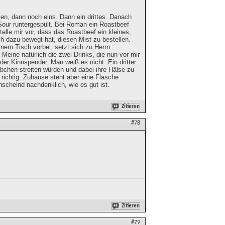
nken, dann noch eins. Dann ein drittes. Danach
Sour runtergespült. Bei Roman ein Roastbeef
elle mir vor, dass das Roastbeef ein kleines,
ich dazu bewegt hat, diesen Mist zu bestellen.
inem Tisch vorbei, setzt sich zu Herrn
Meine natürlich die zwei Drinks, die nun vor mir
der Kinnspender. Man weiß es nicht. Ein dritter
bchen streiten würden und dabei ihre Hälse zu
 richtig. Zuhause steht aber eine Flasche
schelnd nachdenklich, wie es gut ist.
Zitieren
#78
Zitieren
#79