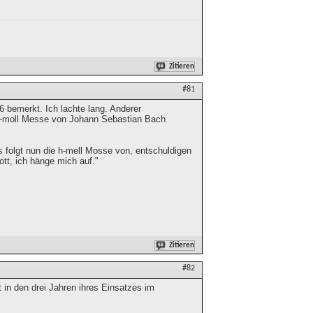
Zitieren
#81
6 bemerkt. Ich lachte lang. Anderer
 h-moll Messe von Johann Sebastian Bach
s folgt nun die h-mell Mosse von, entschuldigen
ott, ich hänge mich auf."
Zitieren
#82
in den drei Jahren ihres Einsatzes im