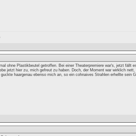
s
mal ohne Plastikbeutel getroffen. Bei einer Theaterpremiere war's, jetzt fällt e
ebe jetzt hier zu, mich gefreut zu haben. Doch, der Moment war wirklich nett
 guckte haargenau ebenso mich an, so ein cohnaives Strahlen erhellte sein Ge