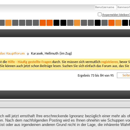
Angemeldet bleiben
- das Hauptforum
Karasek, Hellmuth (im Zug)
st die
Hilfe - Häufig gestellte Fragen
durch. Sie müssen sich vermutlich
registrieren
, bevor 
 Sie können auch jetzt schon Beiträge lesen. Suchen Sie sich einfach das Forum aus, das Sie
Seit
Ergebnis 73 bis 84 von 95
 ich will jetzt ernsthaft Ihre erschreckende Ignoranz bezüglich einer mehr als 
len. Nach dem nachfolgenden Posting wird es Ihnen ohnehin wie Schuppen von 
tist oder aus irgendeinen anderen Grund nicht in der Lage, die inhärente Wahr