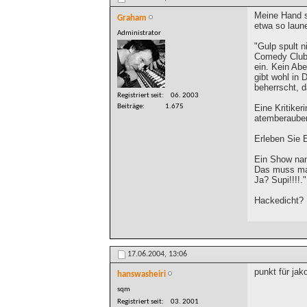
Meine Hand s
Graham
etwa so laun
Administrator
"Gulp spult n
Comedy Clubs
ein. Kein Abe
gibt wohl in
beherrscht, 
Registriert seit
06. 2003
Eine Kritiker
Beiträge
1.675
atemberauben
Erleben Sie 
Ein Show nam
Das muss man
Ja? Supi!!!!."
Hackedicht? 
17.06.2004,
13:06
punkt für jak
hanswasheiri
sqm
Registriert seit
03. 2001