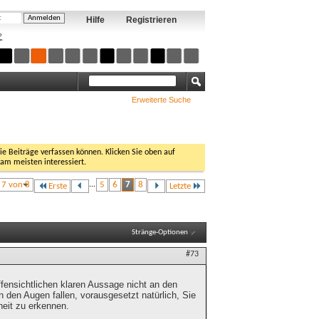
Hilfe
Registrieren
?
Erweiterte Suche
Sie Beiträge verfassen können. Klicken Sie oben auf
 am meisten interessiert.
e 7 von 8
...
5
6
7
8
Erste
Letzte
Stränge-Optionen
#73
offensichtlichen klaren Aussage nicht an den
den Augen fallen, vorausgesetzt natürlich, Sie
heit zu erkennen.