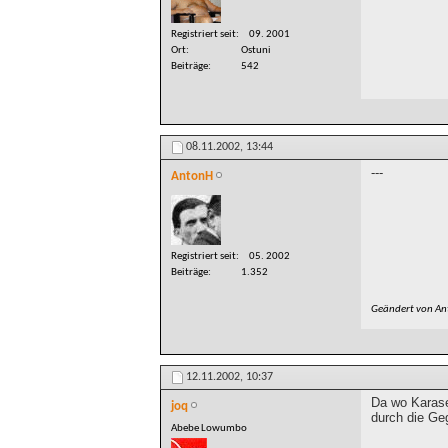
Registriert seit
09. 2001
Ort
Ostuni
Beiträge
542
08.11.2002,
13:44
---
AntonH
Registriert seit
05. 2002
Beiträge
1.352
Geändert von A
12.11.2002,
10:37
Da wo Karase
joq
durch die Ge
Abebe Lowumbo