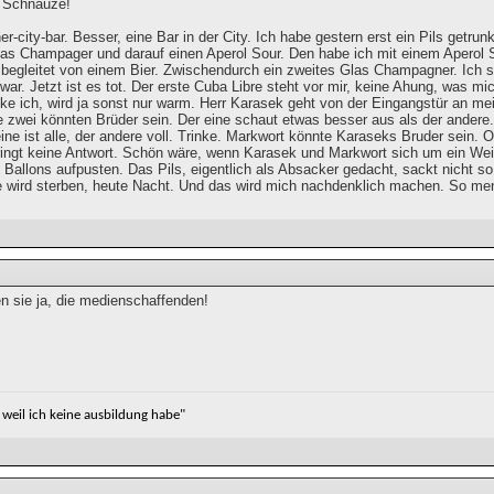
 Schnauze!
r-city-bar. Besser, eine Bar in der City. Ich habe gestern erst ein Pils getru
las Champager und darauf einen Aperol Sour. Den habe ich mit einem Aperol 
, begleitet von einem Bier. Zwischendurch ein zweites Glas Champagner. Ich st
war. Jetzt ist es tot. Der erste Cuba Libre steht vor mir, keine Ahung, was m
ke ich, wird ja sonst nur warm. Herr Karasek geht von der Eingangstür an me
 zwei könnten Brüder sein. Der eine schaut etwas besser aus als der andere. 
ine ist alle, der andere voll. Trinke. Markwort könnte Karaseks Bruder sein. O
ringt keine Antwort. Schön wäre, wenn Karasek und Markwort sich um ein Wei
 Ballons aufpusten. Das Pils, eigentlich als Absacker gedacht, sackt nicht so
e wird sterben, heute Nacht. Und das wird mich nachdenklich machen. So men
n sie ja, die medienschaffenden!
, weil ich keine ausbildung habe"