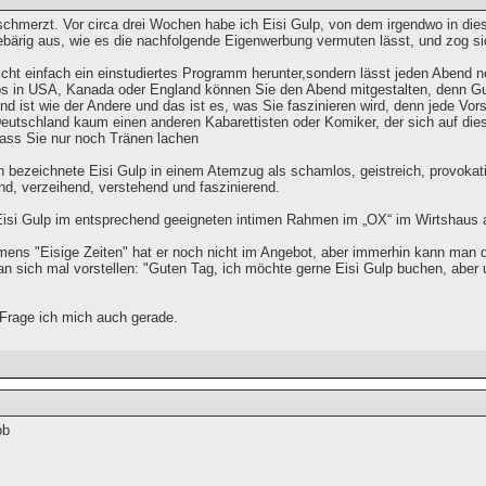
chmerzt. Vor circa drei Wochen habe ich Eisi Gulp, von dem irgendwo in die
ebärig aus, wie es die nachfolgende Eigenwerbung vermuten lässt, und zog si
icht einfach ein einstudiertes Programm herunter,sondern lässt jeden Abend n
 in USA, Kanada oder England können Sie den Abend mitgestalten, denn Gul
nd ist wie der Andere und das ist es, was Sie faszinieren wird, denn jede Vor
 Deutschland kaum einen anderen Kabarettisten oder Komiker, der sich auf di
dass Sie nur noch Tränen lachen
in bezeichnete Eisi Gulp in einem Atemzug als schamlos, geistreich, provokativ
d, verzeihend, verstehend und faszinierend.
Eisi Gulp im entsprechend geeigneten intimen Rahmen im „OX“ im Wirtshaus 
ens "Eisige Zeiten" hat er noch nicht im Angebot, aber immerhin kann man
 sich mal vorstellen: "Guten Tag, ich möchte gerne Eisi Gulp buchen, aber u
Frage ich mich auch gerade.
ob