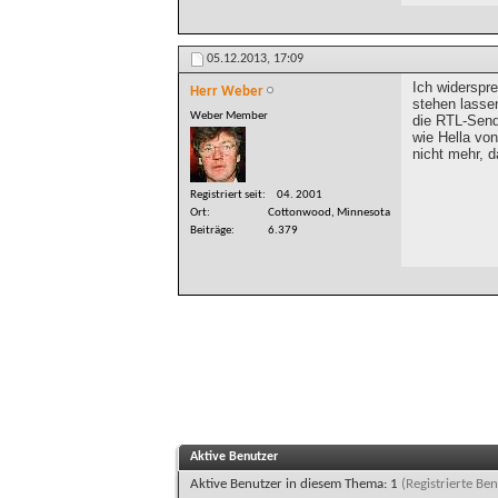
05.12.2013,
17:09
Ich widerspr
Herr Weber
stehen lasse
Weber Member
die RTL-Send
wie Hella vo
nicht mehr, d
Registriert seit
04. 2001
Ort
Cottonwood, Minnesota
Beiträge
6.379
Aktive Benutzer
Aktive Benutzer in diesem Thema: 1
(Registrierte Ben