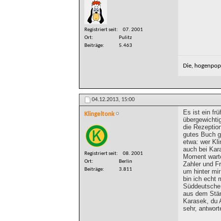
Registriert seit
07. 2001
Ort
Pulitz
Beiträge
5.463
Die, hogenpops
04.12.2013,
15:00
Es ist ein f
Klingeltonk
übergewichti
die Rezeption
gutes Buch ge
etwa: wer Kli
auch bei Kara
Registriert seit
08. 2001
Moment warten
Ort
Berlin
Zahler und F
Beiträge
3.811
um hinter mi
bin ich echt
Süddeutsche,
aus dem Stä
Karasek, du A
sehr, antwort