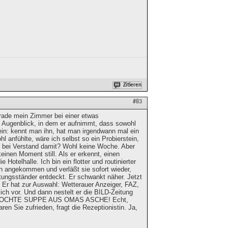
Zitieren
#83
erade mein Zimmer bei einer etwas
n Augenblick, in dem er aufnimmt, dass sowohl
tein: kennt man ihn, hat man irgendwann mal ein
 anfühlte, wäre ich selbst so ein Probierstein,
wohl bei Verstand damit? Wohl keine Woche. Aber
inen Moment still. Als er erkennt, einen
otelhalle. Ich bin ein flotter und routinierter
on angekommen und verläßt sie sofort wieder,
tungsständer entdeckt. Er schwankt näher. Jetzt
 Er hat zur Auswahl: Wetterauer Anzeiger, FAZ,
ch vor. Und dann nestelt er die BILD-Zeitung
 ZEH KOCHTE SUPPE AUS OMAS ASCHE! Echt,
ren Sie zufrieden, fragt die Rezeptionistin. Ja,