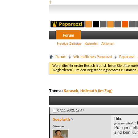
†
Forum
Heutige Beiträge
Kalender
Aktionen
Forum
Wir höflichen Paparazzi
Paparazzi 
Wenn dies Ihr erster Besuch hier ist, lesen Sie bitte zuer
'Registrieren', um den Registrierungsprozess zu starten.
Thema:
Karasek, Hellmuth (im Zug)
07.11.2002,
19:47
Hihi.
Goepfarth
:
jetzt ernsthaft
Member
Pranger stel
sind kein Kul