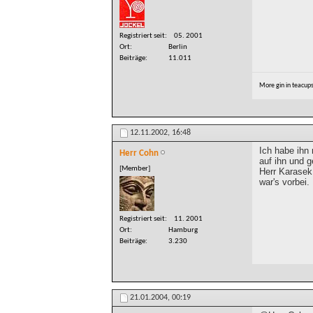
Registriert seit
05. 2001
Ort
Berlin
Beiträge
11.011
More gin in teacup
12.11.2002,
16:48
Ich habe ihn 
Herr Cohn
auf ihn und g
[Member]
Herr Karasek
war's vorbei.
Registriert seit
11. 2001
Ort
Hamburg
Beiträge
3.230
21.01.2004,
00:19