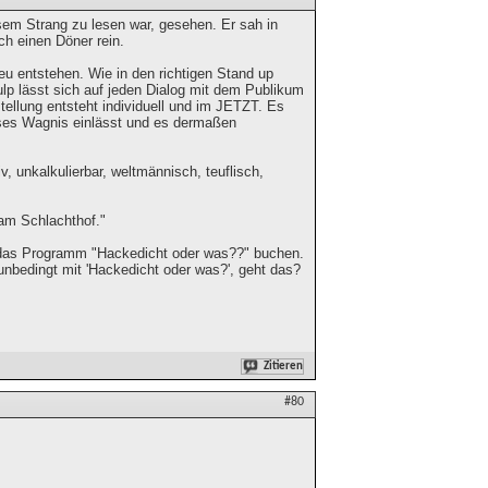
sem Strang zu lesen war, gesehen. Er sah in
ch einen Döner rein.
eu entstehen. Wie in den richtigen Stand up
p lässt sich auf jeden Dialog mit dem Publikum
stellung entsteht individuell und im JETZT. Es
eses Wagnis einlässt und es dermaßen
, unkalkulierbar, weltmännisch, teuflisch,
am Schlachthof."
 das Programm "Hackedicht oder was??" buchen.
nbedingt mit 'Hackedicht oder was?', geht das?
Zitieren
#80