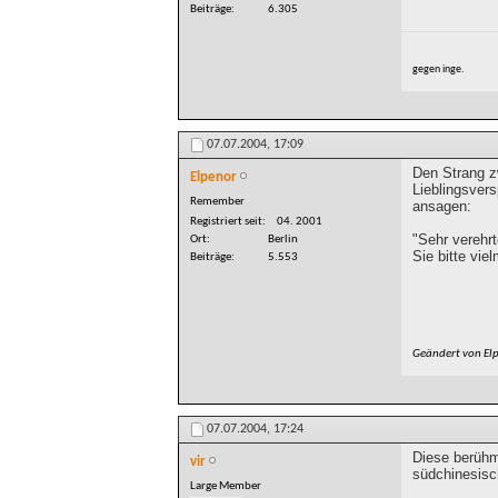
Beiträge
6.305
gegen inge.
07.07.2004,
17:09
Den Strang zw
Elpenor
Lieblingsver
Remember
ansagen:
Registriert seit
04. 2001
"Sehr verehrt
Ort
Berlin
Sie bitte vie
Beiträge
5.553
Geändert von El
07.07.2004,
17:24
Diese berühm
vir
südchinesisc
Large Member