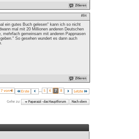
Zitieren
#84
al ein gutes Buch gelesen" kann ich so nicht
ndwann mal mit 20 Millionen anderen Deutschen
ete, mehrfach gemeinsam mit anderen Pappnasen
u geben." So gesehen wundert es dann auch
n.
Zitieren
e 7 von 8
...
5
6
7
8
Erste
Letzte
Gehe zu:
Paparazzi - das Hauptforum
Nach oben