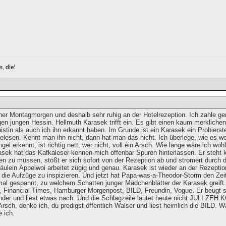
, die!
rüher Montagmorgen und deshalb sehr ruhig an der Hotelrezeption. Ich zahle g
gen jungen Hessin. Hellmuth Karasek trifft ein. Es gibt einen kaum merkliche
istin als auch ich ihn erkannt haben. Im Grunde ist ein Karasek ein Probiers
lesen. Kennt man ihn nicht, dann hat man das nicht. Ich überlege, wie es wohl
ngel erkennt, ist richtig nett, wer nicht, voll ein Arsch. Wie lange wäre ich 
sek hat das Kafkaleser-kennen-mich offenbar Spuren hinterlassen. Er steht ke
 zu müssen, stößt er sich sofort von der Rezeption ab und stromert durch die H
räulein Äppelwoi arbeitet zügig und genau. Karasek ist wieder an der Rezepti
r die Aufzüge zu inspizieren. Und jetzt hat Papa-was-a-Theodor-Storm den Zei
 mal gespannt, zu welchem Schatten junger Mädchenblätter der Karasek greift.
 Financial Times, Hamburger Morgenpost, BILD, Freundin, Vogue. Er beugt si
nder und liest etwas nach. Und die Schlagzeile lautet heute nicht JULI
rsch, denke ich, du predigst öffentlich Walser und liest heimlich die BILD. Wa
e ich.