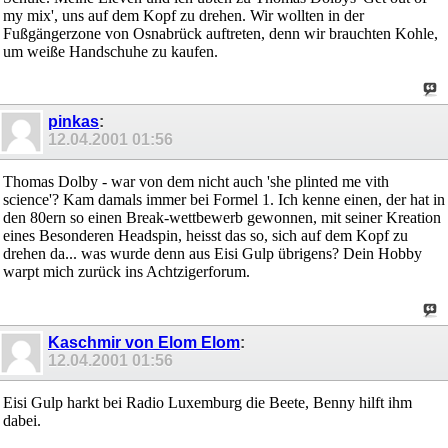
my mix', uns auf dem Kopf zu drehen. Wir wollten in der
Fußgängerzone von Osnabrück auftreten, denn wir brauchten Kohle,
um weiße Handschuhe zu kaufen.
pinkas
:
12.04.2001
01:56
Thomas Dolby - war von dem nicht auch 'she plinted me vith
science'? Kam damals immer bei Formel 1. Ich kenne einen, der hat in
den 80ern so einen Break-wettbewerb gewonnen, mit seiner Kreation
eines Besonderen Headspin, heisst das so, sich auf dem Kopf zu
drehen da... was wurde denn aus Eisi Gulp übrigens? Dein Hobby
warpt mich zurück ins Achtzigerforum.
Kaschmir von Elom Elom
:
12.04.2001
01:56
Eisi Gulp harkt bei Radio Luxemburg die Beete, Benny hilft ihm
dabei.