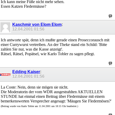
Ich kann meine Füße nicht mehr sehen.
Essen Katzen Fledermäuse?
Kaschmir von Elom Elom
:
12.04.2001
01:56
Ich antworte spät, denn ich mußte gerade einen Proseccorausch mit
einer Currywurst vertreiben. An der Theke stand ein Schild: 'Bitte
zahlen Sie nur, was die Kasse anzeigt'.
Rätsel, Rätsel, Popätsel, wie Karlo Tobler zu sagen pflegt.
Edding Kaiser
:
12.04.2001
01:56
La Coste: Nein, denn sie mögen sie nicht.
Die Moderatorin der vom WDR ausgestrahlten AKTUELLEN
STUNDE hat einmal einen Beitrag über Fledermäuse mit einem
bemerkenswerten Versprecher angesagt: 'Mäugen Sie Fledermösen?'
(Beitrag wurde von Karlo Tobler am 11.04.2001 um 18:15 Uhr bearbeitet.)