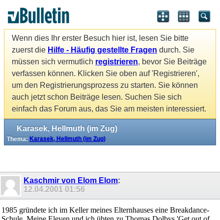
Wenn dies Ihr erster Besuch hier ist, lesen Sie bitte
zuerst die
Hilfe - Häufig gestellte Fragen
durch. Sie
müssen sich vermutlich
registrieren
, bevor Sie Beiträge
verfassen können. Klicken Sie oben auf 'Registrieren',
um den Registrierungsprozess zu starten. Sie können
auch jetzt schon Beiträge lesen. Suchen Sie sich
einfach das Forum aus, das Sie am meisten interessiert.
Karasek, Hellmuth (im Zug)
Thema:
Karasek, Hellmuth (im Zug)
Kaschmir von Elom Elom
:
12.04.2001
01:56
1985 gründete ich im Keller meines Elternhauses eine Breakdance-
Schule. Meine Eleven und ich übten zu Thomas Dolbys 'Get out of