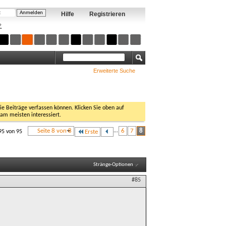
Hilfe
Registrieren
?
Erweiterte Suche
Sie Beiträge verfassen können. Klicken Sie oben auf
 am meisten interessiert.
Seite 8 von 8
...
6
7
8
95 von 95
Erste
Stränge-Optionen
#85