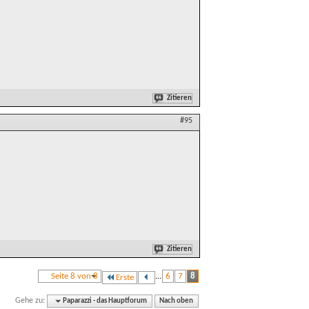
Zitieren
#95
Zitieren
Seite 8 von 8
...
6
7
8
Erste
Gehe zu:
Paparazzi - das Hauptforum
Nach oben