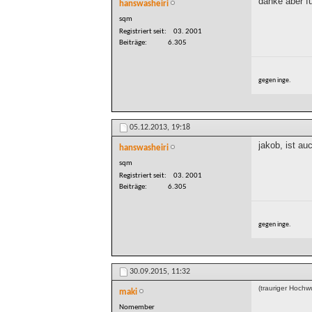
danke aber fü
hanswasheiri
sqm
Registriert seit
03. 2001
Beiträge
6.305
gegen inge.
05.12.2013,
19:18
jakob, ist au
hanswasheiri
sqm
Registriert seit
03. 2001
Beiträge
6.305
gegen inge.
30.09.2015,
11:32
(trauriger Hochwu
maki
Nomember