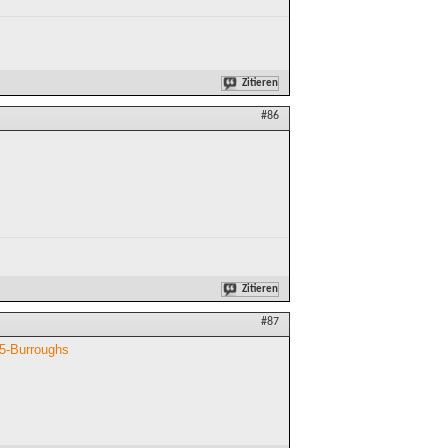
Zitieren
#86
Zitieren
#87
95-Burroughs