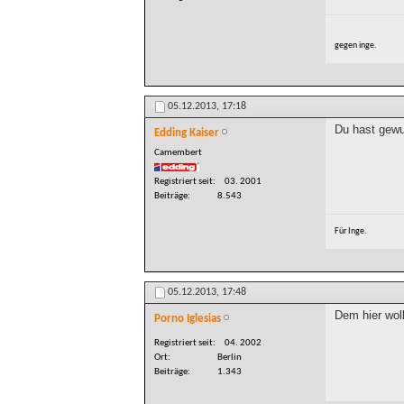
gegen inge.
05.12.2013,
17:18
Du hast gewu
Edding Kaiser
Camembert
Registriert seit
03. 2001
Beiträge
8.543
Für Inge.
05.12.2013,
17:48
Dem hier wol
Porno Iglesias
Registriert seit
04. 2002
Ort
Berlin
Beiträge
1.343