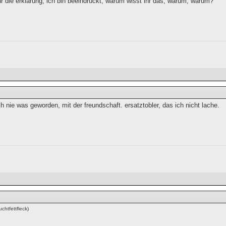
r die erklärung, ich bin beeindruckt, warum wisst ihr das, warum, warum?
ch nie was geworden, mit der freundschaft. ersatztobler, das ich nicht lache.
chtfettfleck)