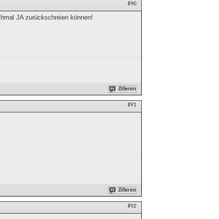
#90
chmal JA zurückschreien können!
Zitieren
#91
Zitieren
#92