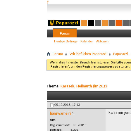
†
Forum
Heutige Beiträge
Kalender
Aktionen
Forum
Wir höflichen Paparazzi
Paparazzi 
Wenn dies Ihr erster Besuch hier ist, lesen Sie bitte zuer
'Registrieren', um den Registrierungsprozess zu starten.
Thema:
Karasek, Hellmuth (im Zug)
05.12.2013,
17:13
kann mir jem
hanswasheiri
sqm
Registriert seit
03. 2001
Beiträge
6.305