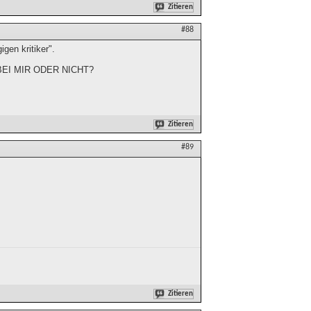
Zitieren
#88
gen kritiker".
E BEI MIR ODER NICHT?
Zitieren
#89
Zitieren