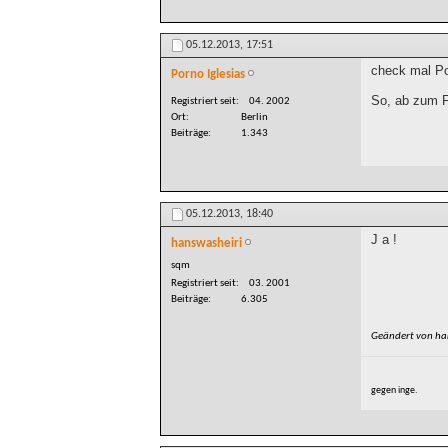
05.12.2013,
17:51
check mal Pos
Porno Iglesias
So, ab zum 
Registriert seit
04. 2002
Ort
Berlin
Beiträge
1.343
05.12.2013,
18:40
J a !
hanswasheiri
sqm
Registriert seit
03. 2001
Beiträge
6.305
Geändert von ha
gegen inge.