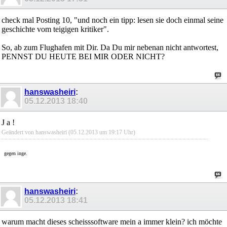
check mal Posting 10, "und noch ein tipp: lesen sie doch einmal seine
geschichte vom teigigen kritiker".
So, ab zum Flughafen mit Dir. Da Du mir nebenan nicht antwortest,
PENNST DU HEUTE BEI MIR ODER NICHT?
hanswasheiri
:
05.12.2013
18:40
J a !
Geändert von hanswasheiri (05.12.2013 um
19:17
Uhr)
gegen inge.
hanswasheiri
:
05.12.2013
18:41
warum macht dieses scheisssoftware mein a immer klein? ich möchte