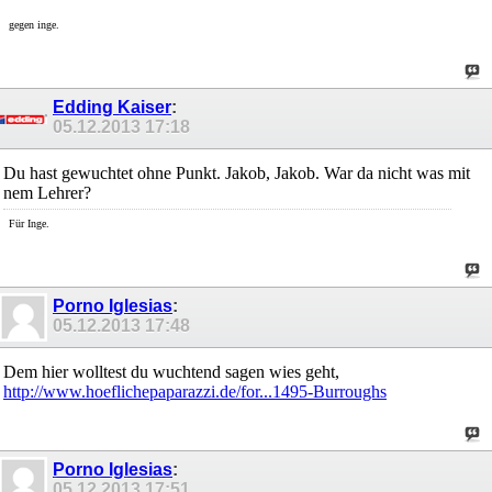
gegen inge.
Edding Kaiser
:
05.12.2013
17:18
Du hast gewuchtet ohne Punkt. Jakob, Jakob. War da nicht was mit
nem Lehrer?
Für Inge.
Porno Iglesias
:
05.12.2013
17:48
Dem hier wolltest du wuchtend sagen wies geht,
http://www.hoeflichepaparazzi.de/for...1495-Burroughs
Porno Iglesias
:
05.12.2013
17:51