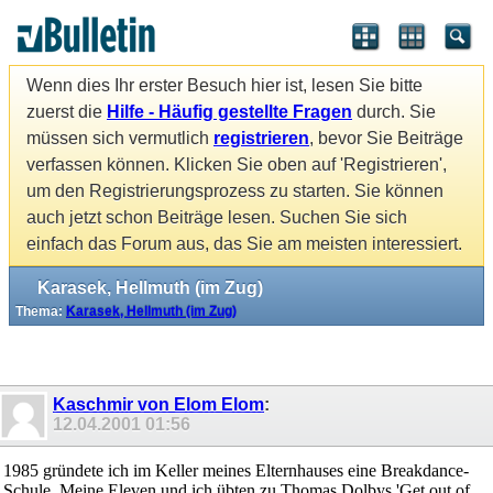
Wenn dies Ihr erster Besuch hier ist, lesen Sie bitte
zuerst die
Hilfe - Häufig gestellte Fragen
durch. Sie
müssen sich vermutlich
registrieren
, bevor Sie Beiträge
verfassen können. Klicken Sie oben auf 'Registrieren',
um den Registrierungsprozess zu starten. Sie können
auch jetzt schon Beiträge lesen. Suchen Sie sich
einfach das Forum aus, das Sie am meisten interessiert.
Karasek, Hellmuth (im Zug)
Thema:
Karasek, Hellmuth (im Zug)
Kaschmir von Elom Elom
:
12.04.2001
01:56
1985 gründete ich im Keller meines Elternhauses eine Breakdance-
Schule. Meine Eleven und ich übten zu Thomas Dolbys 'Get out of