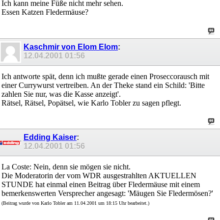
Ich kann meine Füße nicht mehr sehen.
Essen Katzen Fledermäuse?
Kaschmir von Elom Elom
:
12.04.2001
01:56
Ich antworte spät, denn ich mußte gerade einen Proseccorausch mit
einer Currywurst vertreiben. An der Theke stand ein Schild: 'Bitte
zahlen Sie nur, was die Kasse anzeigt'.
Rätsel, Rätsel, Popätsel, wie Karlo Tobler zu sagen pflegt.
Edding Kaiser
:
12.04.2001
01:56
La Coste: Nein, denn sie mögen sie nicht.
Die Moderatorin der vom WDR ausgestrahlten AKTUELLEN
STUNDE hat einmal einen Beitrag über Fledermäuse mit einem
bemerkenswerten Versprecher angesagt: 'Mäugen Sie Fledermösen?'
(Beitrag wurde von Karlo Tobler am 11.04.2001 um 18:15 Uhr bearbeitet.)