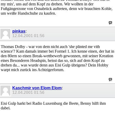
my mix', uns auf dem Kopf zu drehen. Wir wollten in der
Fußgängerzone von Osnabrück auftreten, denn wir brauchten Kohle,
um weiße Handschuhe zu kaufen.
pinkas
:
12.04.2001
01:56
Thomas Dolby - war von dem nicht auch 'she plinted me vith
science'? Kam damals immer bei Formel 1. Ich kenne einen, der hat in
den 80ern so einen Break-wettbewerb gewonnen, mit seiner Kreation
eines Besonderen Headspin, heisst das so, sich auf dem Kopf zu
drehen da... was wurde denn aus Eisi Gulp übrigens? Dein Hobby
warpt mich zurück ins Achtzigerforum.
Kaschmir von Elom Elom
:
12.04.2001
01:56
Eisi Gulp harkt bei Radio Luxemburg die Beete, Benny hilft ihm
dabei.