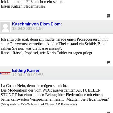
Ich kann meine Füße nicht mehr sehen.
Essen Katzen Fledermäuse?
Kaschmir von Elom Elom
:
12.04.2001
01:56
Ich antworte spät, denn ich mußte gerade einen Proseccorausch mit
einer Currywurst vertreiben. An der Theke stand ein Schild: 'Bitte
zahlen Sie nur, was die Kasse anzeigt'.
Rätsel, Rätsel, Popätsel, wie Karlo Tobler zu sagen pflegt.
Edding Kaiser
:
12.04.2001
01:56
La Coste: Nein, denn sie mögen sie nicht.
Die Moderatorin der vom WDR ausgestrahlten AKTUELLEN
STUNDE hat einmal einen Beitrag über Fledermäuse mit einem
bemerkenswerten Versprecher angesagt: 'Mäugen Sie Fledermösen?'
(Beitrag wurde von Karlo Tobler am 11.04.2001 um 18:15 Uhr bearbeitet.)