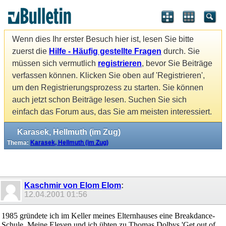
Wenn dies Ihr erster Besuch hier ist, lesen Sie bitte
zuerst die
Hilfe - Häufig gestellte Fragen
durch. Sie
müssen sich vermutlich
registrieren
, bevor Sie Beiträge
verfassen können. Klicken Sie oben auf 'Registrieren',
um den Registrierungsprozess zu starten. Sie können
auch jetzt schon Beiträge lesen. Suchen Sie sich
einfach das Forum aus, das Sie am meisten interessiert.
Karasek, Hellmuth (im Zug)
Thema:
Karasek, Hellmuth (im Zug)
Kaschmir von Elom Elom
:
12.04.2001
01:56
1985 gründete ich im Keller meines Elternhauses eine Breakdance-
Schule. Meine Eleven und ich übten zu Thomas Dolbys 'Get out of