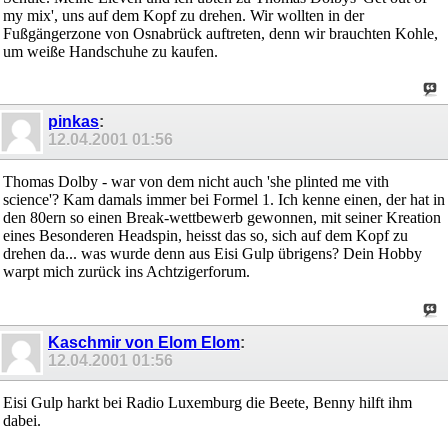
my mix', uns auf dem Kopf zu drehen. Wir wollten in der
Fußgängerzone von Osnabrück auftreten, denn wir brauchten Kohle,
um weiße Handschuhe zu kaufen.
pinkas
:
12.04.2001
01:56
Thomas Dolby - war von dem nicht auch 'she plinted me vith
science'? Kam damals immer bei Formel 1. Ich kenne einen, der hat in
den 80ern so einen Break-wettbewerb gewonnen, mit seiner Kreation
eines Besonderen Headspin, heisst das so, sich auf dem Kopf zu
drehen da... was wurde denn aus Eisi Gulp übrigens? Dein Hobby
warpt mich zurück ins Achtzigerforum.
Kaschmir von Elom Elom
:
12.04.2001
01:56
Eisi Gulp harkt bei Radio Luxemburg die Beete, Benny hilft ihm
dabei.