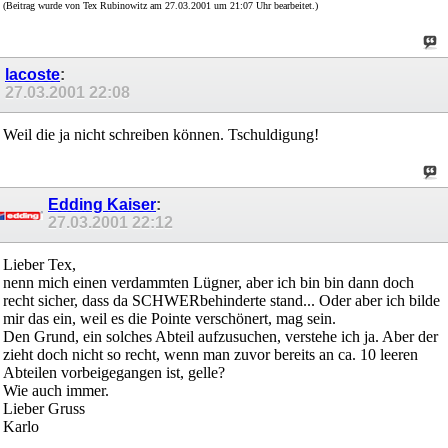
(Beitrag wurde von Tex Rubinowitz am 27.03.2001 um 21:07 Uhr bearbeitet.)
lacoste
:
27.03.2001
22:08
Weil die ja nicht schreiben können. Tschuldigung!
Edding Kaiser
:
27.03.2001
22:12
Lieber Tex,
nenn mich einen verdammten Lügner, aber ich bin bin dann doch
recht sicher, dass da SCHWERbehinderte stand... Oder aber ich bilde
mir das ein, weil es die Pointe verschönert, mag sein.
Den Grund, ein solches Abteil aufzusuchen, verstehe ich ja. Aber der
zieht doch nicht so recht, wenn man zuvor bereits an ca. 10 leeren
Abteilen vorbeigegangen ist, gelle?
Wie auch immer.
Lieber Gruss
Karlo