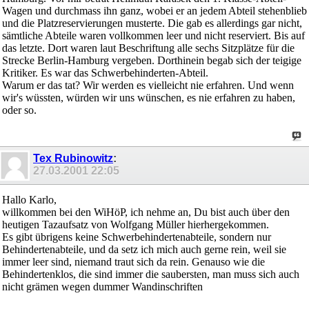
Wagen und durchmass ihn ganz, wobei er an jedem Abteil stehenblieb
und die Platzreservierungen musterte. Die gab es allerdings gar nicht,
sämtliche Abteile waren vollkommen leer und nicht reserviert. Bis auf
das letzte. Dort waren laut Beschriftung alle sechs Sitzplätze für die
Strecke Berlin-Hamburg vergeben. Dorthinein begab sich der teigige
Kritiker. Es war das Schwerbehinderten-Abteil.
Warum er das tat? Wir werden es vielleicht nie erfahren. Und wenn
wir's wüssten, würden wir uns wünschen, es nie erfahren zu haben,
oder so.
Tex Rubinowitz
:
27.03.2001
22:05
Hallo Karlo,
willkommen bei den WiHöP, ich nehme an, Du bist auch über den
heutigen Tazaufsatz von Wolfgang Müller hierhergekommen.
Es gibt übrigens keine Schwerbehindertenabteile, sondern nur
Behindertenabteile, und da setz ich mich auch gerne rein, weil sie
immer leer sind, niemand traut sich da rein. Genauso wie die
Behindertenklos, die sind immer die saubersten, man muss sich auch
nicht grämen wegen dummer Wandinschriften