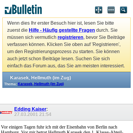
Wenn dies Ihr erster Besuch hier ist, lesen Sie bitte
zuerst die
Hilfe - Häufig gestellte Fragen
durch. Sie
müssen sich vermutlich
registrieren
, bevor Sie Beiträge
verfassen können. Klicken Sie oben auf 'Registrieren',
um den Registrierungsprozess zu starten. Sie können
auch jetzt schon Beiträge lesen. Suchen Sie sich
einfach das Forum aus, das Sie am meisten interessiert.
Karasek, Hellmuth (im Zug)
Thema:
Karasek, Hellmuth (im Zug)
Edding Kaiser
:
27.03.2001
21:54
Vor einigen Tagen fuhr ich mit der Eisenbahn von Berlin nach
Hamburg. Vor mir betrat Hellmuth Karasek den 1. Klasse-Abteil-