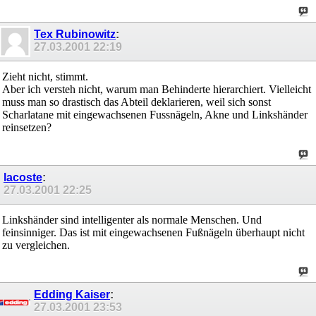
Tex Rubinowitz
:
27.03.2001
22:19
Zieht nicht, stimmt.
Aber ich versteh nicht, warum man Behinderte hierarchiert. Vielleicht
muss man so drastisch das Abteil deklarieren, weil sich sonst
Scharlatane mit eingewachsenen Fussnägeln, Akne und Linkshänder
reinsetzen?
lacoste
:
27.03.2001
22:25
Linkshänder sind intelligenter als normale Menschen. Und
feinsinniger. Das ist mit eingewachsenen Fußnägeln überhaupt nicht
zu vergleichen.
Edding Kaiser
:
27.03.2001
23:53