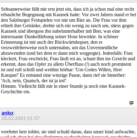
Seltsamerweise fällt mir erst jetzt ein, dass ich ja schon mal eine recht
erbauliche Begegnung mit Karasek hatte: Vor zwei Jahren stand er bei
den Salzburger Festspielen vor mir um Bier an. Die Frau vor ihm
erhielt ihre Getränke, drehte sich ein wenig zu rasch um, stiess gegen
Karasek und übergoss ihn nabelunterhalber mit Bier, was eine
interessante Dunkelfärbung seiner Hose bewirkte. In schöner
Erinnerung ist mir auch der Rückwärtshopser, den er
verzweifelterweise noch unternahm, um das Unvermeidliche
abzuwenden (und bei dem er dann mich wegpogte). Jedenfalls: Frau
kleckert, Frau erschrickt, Frau läuft rot an, schaut ihm ins Gesicht und
erkennt, dass das Opfer zu allem Überfluss (!) auch noch prominent
ist und ruft schrill und weithin hörbar: 'Um Gottes Willen, Herr
Karajan!' Es entstand eine winzige Pause, dann rief sie hinterher:
'Ach, nein, Quatsch, der ist ja tot!'
Hmmm. Vielleicht fällt mir in einer Stunde ja noch eine Karasek-
Geschichte ein.
anko
:
28.03.2001
01:57
verehrter herr tobler, sie sind schuld daran, dass unser kind aufwachte,