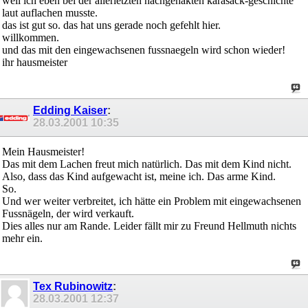
weil ich eben bei der allerletzten nachgehakten karasack-geschichte
laut auflachen musste.
das ist gut so. das hat uns gerade noch gefehlt hier.
willkommen.
und das mit den eingewachsenen fussnaegeln wird schon wieder!
ihr hausmeister
Edding Kaiser
:
28.03.2001
10:35
Mein Hausmeister!
Das mit dem Lachen freut mich natürlich. Das mit dem Kind nicht.
Also, dass das Kind aufgewacht ist, meine ich. Das arme Kind.
So.
Und wer weiter verbreitet, ich hätte ein Problem mit eingewachsenen
Fussnägeln, der wird verkauft.
Dies alles nur am Rande. Leider fällt mir zu Freund Hellmuth nichts
mehr ein.
Tex Rubinowitz
:
28.03.2001
12:37