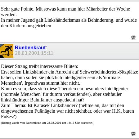
Sehr gute Pointe. Mit sowas kann man hier Mitarbeiter der Woche
werden.
In meiner Jugend galt Linkshänderismus als Behinderung, und wurde
den Kindern ausgetrieben.
Ruebenkraut
:
28.03.2001
15:11
Dieser Strang treibt interessante Blüten:
Erst sollen Linkshänder ein Anrecht auf Schwerbehinderten-Sitzplätze
haben, dann sollen sie plötzlich intelligenter sein als 'normale
Menschen'. Irgendwas stimmt hier nicht.
Kann es sein, dass sich diese Theorien ein besonders intelligenter
('normale Menschen' für dumm verkaufender), aber stehfauler
linkshändriger Bahnfahrer ausgedacht hat?
Zum Thema: Ist Karasek Linkshänder? (nehme an, das mit den
eingewachsenen Fußnägeln war nicht sichtbar, oder war H.K. baren
Fußes?)
(Beitrag wurde von Ruebenkraut am 28.03.2001 um 14:12 Uhr bearbeitet.)