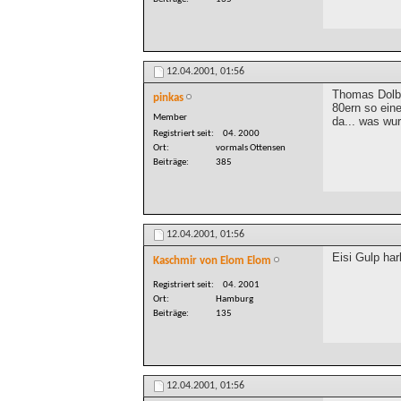
12.04.2001,
01:56
Thomas Dolby
pinkas
80ern so ein
Member
da... was wu
Registriert seit
04. 2000
Ort
vormals Ottensen
Beiträge
385
12.04.2001,
01:56
Eisi Gulp har
Kaschmir von Elom Elom
Registriert seit
04. 2001
Ort
Hamburg
Beiträge
135
12.04.2001,
01:56