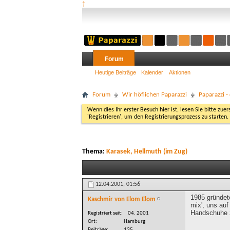
†
Forum
Heutige Beiträge
Kalender
Aktionen
Forum
Wir höflichen Paparazzi
Paparazzi 
Wenn dies Ihr erster Besuch hier ist, lesen Sie bitte zuer
'Registrieren', um den Registrierungsprozess zu starten.
Thema:
Karasek, Hellmuth (im Zug)
12.04.2001,
01:56
1985 gründet
Kaschmir von Elom Elom
mix', uns au
Handschuhe 
Registriert seit
04. 2001
Ort
Hamburg
Beiträge
135