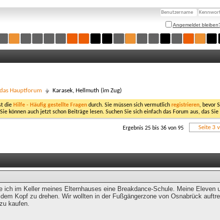
Angemeldet bleiben
- das Hauptforum
Karasek, Hellmuth (im Zug)
st die
Hilfe - Häufig gestellte Fragen
durch. Sie müssen sich vermutlich
registrieren
, bevor 
 Sie können auch jetzt schon Beiträge lesen. Suchen Sie sich einfach das Forum aus, das Sie
Seite 3 
Ergebnis 25 bis 36 von 95
e ich im Keller meines Elternhauses eine Breakdance-Schule. Meine Eleven 
f dem Kopf zu drehen. Wir wollten in der Fußgängerzone von Osnabrück auftr
zu kaufen.