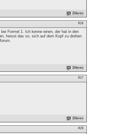
Zitieren
#26
ei Formel 1. Ich kenne einen, der hat in den
n, heisst das so, sich auf dem Kopf zu drehen
rforum.
Zitieren
#27
Zitieren
#28