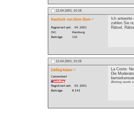
12.04.2001,
01:56
Ich antworte 
Kaschmir von Elom Elom
zahlen Sie nu
Rätsel, Rätse
Registriert seit
04. 2001
Ort
Hamburg
Beiträge
135
12.04.2001,
01:56
La Coste: Ne
Edding Kaiser
Die Moderat
Camembert
bemerkenswer
(Beitrag wurde v
Registriert seit
03. 2001
Beiträge
8.543