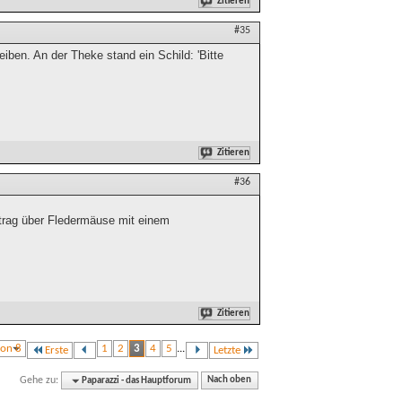
Zitieren
#35
iben. An der Theke stand ein Schild: 'Bitte
Zitieren
#36
rag über Fledermäuse mit einem
Zitieren
von 8
1
2
3
4
5
...
Erste
Letzte
Gehe zu:
Paparazzi - das Hauptforum
Nach oben