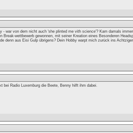
 - war von dem nicht auch 'she plinted me vith science'? Kam damals immer b
en Break-wettbewerb gewonnen, mit seiner Kreation eines Besonderen Headspi
rde denn aus Eisi Gulp übrigens? Dein Hobby warpt mich zurück ins Achtzige
kt bei Radio Luxemburg die Beete, Benny hilft ihm dabei.