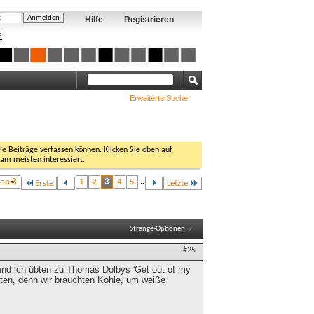
Hilfe
Registrieren
?
Erweiterte Suche
Sie Beiträge verfassen können. Klicken Sie oben auf
 am meisten interessiert.
von 8
1
2
3
4
5
...
Erste
Letzte
Stränge-Optionen
#25
und ich übten zu Thomas Dolbys 'Get out of my
eten, denn wir brauchten Kohle, um weiße