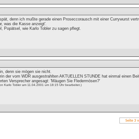
spät, denn ich mußte gerade einen Proseccorausch mit einer Currywurst vertre
r, was die Kasse anzeigt'.
l, Popätsel, wie Karlo Tobler zu sagen pflegt.
in, denn sie mögen sie nicht.
orin der vom WDR ausgestrahlten AKTUELLEN STUNDE hat einmal einen Beit
ten Versprecher angesagt: 'Mäugen Sie Fledermösen?'
on Karlo Tobler am 11.04.2001 um 18:15 Uhr bearbeitet.)
Seite 3 