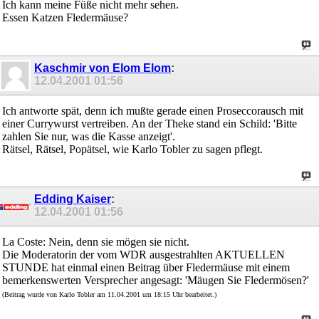
Ich kann meine Füße nicht mehr sehen.
Essen Katzen Fledermäuse?
Kaschmir von Elom Elom
:
12.04.2001
01:56
Ich antworte spät, denn ich mußte gerade einen Proseccorausch mit
einer Currywurst vertreiben. An der Theke stand ein Schild: 'Bitte
zahlen Sie nur, was die Kasse anzeigt'.
Rätsel, Rätsel, Popätsel, wie Karlo Tobler zu sagen pflegt.
Edding Kaiser
:
12.04.2001
01:56
La Coste: Nein, denn sie mögen sie nicht.
Die Moderatorin der vom WDR ausgestrahlten AKTUELLEN
STUNDE hat einmal einen Beitrag über Fledermäuse mit einem
bemerkenswerten Versprecher angesagt: 'Mäugen Sie Fledermösen?'
(Beitrag wurde von Karlo Tobler am 11.04.2001 um 18:15 Uhr bearbeitet.)