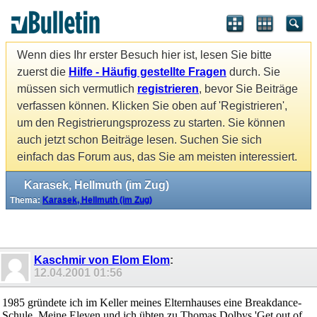
Wenn dies Ihr erster Besuch hier ist, lesen Sie bitte
zuerst die
Hilfe - Häufig gestellte Fragen
durch. Sie
müssen sich vermutlich
registrieren
, bevor Sie Beiträge
verfassen können. Klicken Sie oben auf 'Registrieren',
um den Registrierungsprozess zu starten. Sie können
auch jetzt schon Beiträge lesen. Suchen Sie sich
einfach das Forum aus, das Sie am meisten interessiert.
Karasek, Hellmuth (im Zug)
Thema:
Karasek, Hellmuth (im Zug)
Kaschmir von Elom Elom
:
12.04.2001
01:56
1985 gründete ich im Keller meines Elternhauses eine Breakdance-
Schule. Meine Eleven und ich übten zu Thomas Dolbys 'Get out of