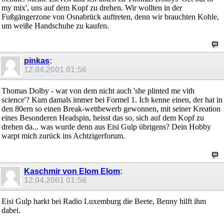
my mix', uns auf dem Kopf zu drehen. Wir wollten in der
Fußgängerzone von Osnabrück auftreten, denn wir brauchten Kohle,
um weiße Handschuhe zu kaufen.
pinkas
:
12.04.2001
01:56
Thomas Dolby - war von dem nicht auch 'she plinted me vith
science'? Kam damals immer bei Formel 1. Ich kenne einen, der hat in
den 80ern so einen Break-wettbewerb gewonnen, mit seiner Kreation
eines Besonderen Headspin, heisst das so, sich auf dem Kopf zu
drehen da... was wurde denn aus Eisi Gulp übrigens? Dein Hobby
warpt mich zurück ins Achtzigerforum.
Kaschmir von Elom Elom
:
12.04.2001
01:56
Eisi Gulp harkt bei Radio Luxemburg die Beete, Benny hilft ihm
dabei.