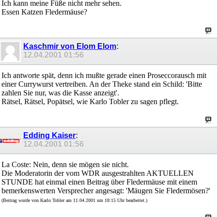
Ich kann meine Füße nicht mehr sehen.
Essen Katzen Fledermäuse?
Kaschmir von Elom Elom
:
12.04.2001
01:56
Ich antworte spät, denn ich mußte gerade einen Proseccorausch mit
einer Currywurst vertreiben. An der Theke stand ein Schild: 'Bitte
zahlen Sie nur, was die Kasse anzeigt'.
Rätsel, Rätsel, Popätsel, wie Karlo Tobler zu sagen pflegt.
Edding Kaiser
:
12.04.2001
01:56
La Coste: Nein, denn sie mögen sie nicht.
Die Moderatorin der vom WDR ausgestrahlten AKTUELLEN
STUNDE hat einmal einen Beitrag über Fledermäuse mit einem
bemerkenswerten Versprecher angesagt: 'Mäugen Sie Fledermösen?'
(Beitrag wurde von Karlo Tobler am 11.04.2001 um 18:15 Uhr bearbeitet.)