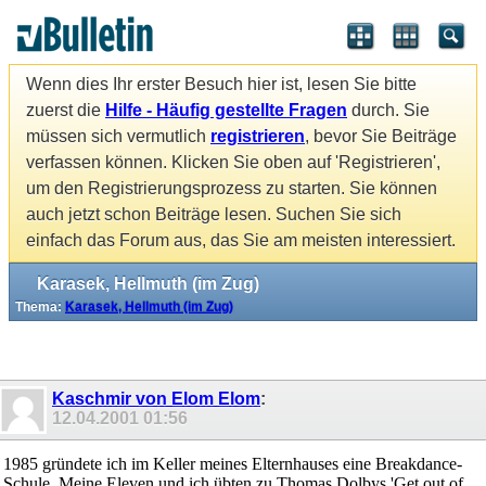
Wenn dies Ihr erster Besuch hier ist, lesen Sie bitte
zuerst die
Hilfe - Häufig gestellte Fragen
durch. Sie
müssen sich vermutlich
registrieren
, bevor Sie Beiträge
verfassen können. Klicken Sie oben auf 'Registrieren',
um den Registrierungsprozess zu starten. Sie können
auch jetzt schon Beiträge lesen. Suchen Sie sich
einfach das Forum aus, das Sie am meisten interessiert.
Karasek, Hellmuth (im Zug)
Thema:
Karasek, Hellmuth (im Zug)
Kaschmir von Elom Elom
:
12.04.2001
01:56
1985 gründete ich im Keller meines Elternhauses eine Breakdance-
Schule. Meine Eleven und ich übten zu Thomas Dolbys 'Get out of