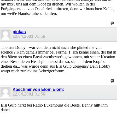
my mix', uns auf dem Kopf zu drehen. Wir wollten in der
Fußgängerzone von Osnabrück auftreten, denn wir brauchten Kohle,
um weiße Handschuhe zu kaufen.
pinkas
:
12.04.2001
01:56
Thomas Dolby - war von dem nicht auch 'she plinted me vith
science'? Kam damals immer bei Formel 1. Ich kenne einen, der hat in
den 80ern so einen Break-wettbewerb gewonnen, mit seiner Kreation
eines Besonderen Headspin, heisst das so, sich auf dem Kopf zu
drehen da... was wurde denn aus Eisi Gulp übrigens? Dein Hobby
warpt mich zurück ins Achtzigerforum.
Kaschmir von Elom Elom
:
12.04.2001
01:56
Eisi Gulp harkt bei Radio Luxemburg die Beete, Benny hilft ihm
dabei.