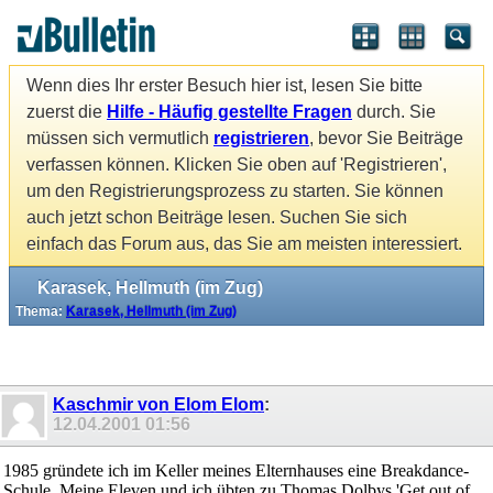
Wenn dies Ihr erster Besuch hier ist, lesen Sie bitte
zuerst die
Hilfe - Häufig gestellte Fragen
durch. Sie
müssen sich vermutlich
registrieren
, bevor Sie Beiträge
verfassen können. Klicken Sie oben auf 'Registrieren',
um den Registrierungsprozess zu starten. Sie können
auch jetzt schon Beiträge lesen. Suchen Sie sich
einfach das Forum aus, das Sie am meisten interessiert.
Karasek, Hellmuth (im Zug)
Thema:
Karasek, Hellmuth (im Zug)
Kaschmir von Elom Elom
:
12.04.2001
01:56
1985 gründete ich im Keller meines Elternhauses eine Breakdance-
Schule. Meine Eleven und ich übten zu Thomas Dolbys 'Get out of