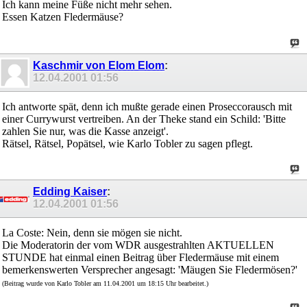
Ich kann meine Füße nicht mehr sehen.
Essen Katzen Fledermäuse?
Kaschmir von Elom Elom
:
12.04.2001
01:56
Ich antworte spät, denn ich mußte gerade einen Proseccorausch mit
einer Currywurst vertreiben. An der Theke stand ein Schild: 'Bitte
zahlen Sie nur, was die Kasse anzeigt'.
Rätsel, Rätsel, Popätsel, wie Karlo Tobler zu sagen pflegt.
Edding Kaiser
:
12.04.2001
01:56
La Coste: Nein, denn sie mögen sie nicht.
Die Moderatorin der vom WDR ausgestrahlten AKTUELLEN
STUNDE hat einmal einen Beitrag über Fledermäuse mit einem
bemerkenswerten Versprecher angesagt: 'Mäugen Sie Fledermösen?'
(Beitrag wurde von Karlo Tobler am 11.04.2001 um 18:15 Uhr bearbeitet.)