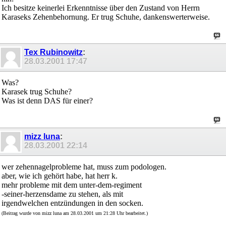
Ich besitze keinerlei Erkenntnisse über den Zustand von Herrn
Karaseks Zehenbehornung. Er trug Schuhe, dankenswerterweise.
Tex Rubinowitz
:
28.03.2001
17:47
Was?
Karasek trug Schuhe?
Was ist denn DAS für einer?
mizz luna
:
28.03.2001
22:14
wer zehennagelprobleme hat, muss zum podologen.
aber, wie ich gehört habe, hat herr k.
mehr probleme mit dem unter-dem-regiment
-seiner-herzensdame zu stehen, als mit
irgendwelchen entzündungen in den socken.
(Beitrag wurde von mizz luna am 28.03.2001 um 21:28 Uhr bearbeitet.)